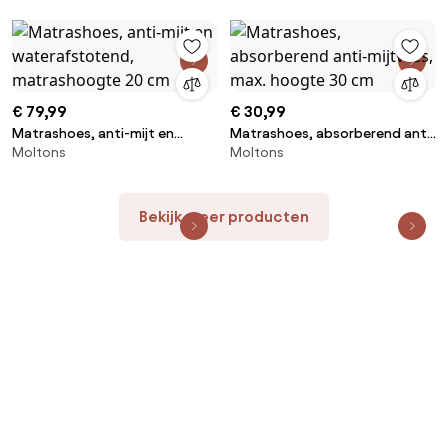
€ 79,99
€ 30,99
Matrashoes, anti-mijt en
Matrashoes, absorberend anti-
Moltons
Moltons
waterafstotend,
mijtvlies, max. hoogte 30 cm
matrashoogte 20 cm
Bekijk meer producten