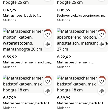
€ 47,99
€ 15,59
Matrashoes, badstof,
Bedovertrek, katoenjersey, met
Moltons
Moltons
antibacterieel,
anti-mijtbehandeling, max.
waterbestendig, max. hoogte
hoogte 25 cm
25 cm
€ 59,99
€ 22,49
Matrasbeschermer in molton,
Matrasbeschermer in
Moltons
Moltons
katoen, waterafstotend,
absorberend molton,
matrashoogte 20 cm
antistatisch, matrashoogte 27
cm
€ 37,99
€ 39,99
Matrasbeschermer, badstof
Matrasbeschermer, badstof
Moltons
Moltons
katoen, max. hoogte 18 cm
katoen, max. hoogte 18 cm