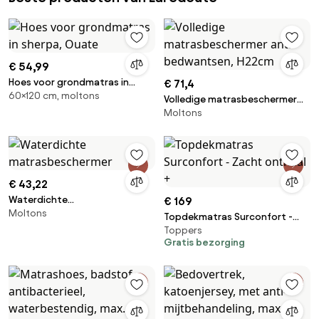
€ 54,99
Hoes voor grondmatras in
€ 71,4
60×120 cm, moltons
sherpa, Ouate
Volledige matrasbeschermer
Moltons
anti-bedwantsen, H22cm
€ 43,22
Waterdichte
€ 169
Moltons
matrasbeschermer
Topdekmatras Surconfort -
Toppers
Zacht onthaal +
Gratis bezorging