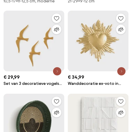
10,5-17×11-12,5 cm, moderne
21-29×9-12 cm
vogels, Strakaza
voor aan de wand, Tuga
€ 29,99
€ 34,99
Set van 3 decoratieve vogels
Wanddecoratie ex-voto in
voor aan de wand, Tuga
messing, Strakaza