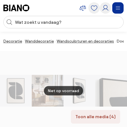
Navigatie overslaan, naar inhoud springen
Zoekopdracht invoeren
Inhoud overslaan, naar voettekst springen
Decoratie
Wanddecoratie
Wandsculpturen en decoraties
Doek 
Niet op voorraad
Toon alle media (4)