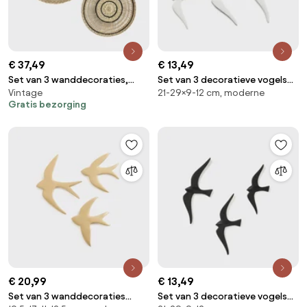
€ 37,49
€ 13,49
Set van 3 wanddecoraties,
Set van 3 decoratieve vogels
Vintage
21-29×9-12 cm, moderne
Jutlo
voor aan de wand, Tuga
Gratis bezorging
€ 20,99
€ 13,49
Set van 3 wanddecoraties
Set van 3 decoratieve vogels