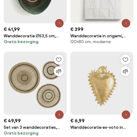
€ 41,99
€ 399
Wanddecoratie Ø53,5 cm,
Wanddecoratie in origami,
Gratis bezorging
120×80 cm, moderne
Onaga
Magdy
€ 49,99
€ 6,99
Set van 3 wanddecoraties,
Wanddecoratie ex-voto in
Gratis bezorging
Jutlo
messing, Strakaza