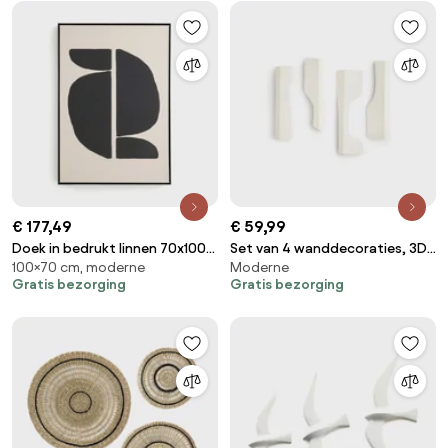
€ 177,49
€ 59,99
Doek in bedrukt linnen 70x100
Set van 4 wanddecoraties, 3D,
100×70 cm, moderne
Moderne
cm, Lodga
Synka
Gratis bezorging
Gratis bezorging