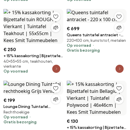
| 4 personen | Kees Smit
| 4 personen | Kees Smit
Tuinmeubelen
Tuinmeubelen
€ 699
Queens tuintafel antraciet -
220×100 cm, kunststof, metalen
220 x 100 cm.
Op voorraad
€ 250
Gratis bezorging
+ 15% kassakorting | Bijzettafel
40×55×55 cm, teakhouten,
tuin ROUGH | Vierkant | Tuintafel
vierkante
Teakhout | 55x55cm | Kees Smit
Op voorraad
Tuinmeubelen
€ 199
Lounge Dining Tuintafel
Rechthoekige
rechthoekig Grijs Venice
Op voorraad
€ 130
Gratis bezorging
+ 15% kassakorting | Bijzettafel