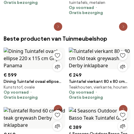
Gratis bezorging
tuintafels, metalen
Op voorraad
Gratis bezorging
Beste producten van Tuinmeubelshop
€ 599
€ 249
Dining Tuintafel ovaal ellipse
Tuintafel vierkant 80 x 80 cm
Kunststof, ovale
Teakhouten, vierkante, houten
220 x 115 cm Grijs Panama
Old teak greywash Derby
Op voorraad
Op voorraad
inklapbare
Gratis bezorging
Gratis bezorging
€ 389
4 Seasons Outdoor Basso Teak