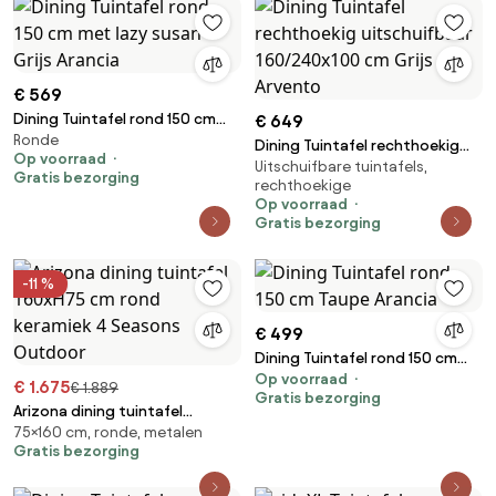
Tuinmeubelen
€ 569
Dining Tuintafel rond 150 cm
€ 649
Ronde
met lazy susan Grijs Arancia
Dining Tuintafel rechthoekig
Op voorraad
Uitschuifbare tuintafels,
uitschuifbaar 160/240x100 cm
Gratis bezorging
rechthoekige
Grijs Arvento
Op voorraad
Gratis bezorging
-11 %
€ 499
Dining Tuintafel rond 150 cm
Op voorraad
Taupe Arancia
€ 1.675
€ 1.889
Gratis bezorging
Arizona dining tuintafel
75×160 cm, ronde, metalen
160xH75 cm rond keramiek 4
Gratis bezorging
Seasons Outdoor