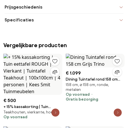
Prijsgeschiedenis
Specificaties
Vergelijkbare producten
€ 1.099
Dining Tuintafel rond 158 cm
158 cm, ⌀ 158 cm, ronde,
Grijs Trino
metalen
Op voorraad
Gratis bezorging
€ 500
+ 15% kassakorting | Tuin
Teakhouten, vierkante, houten
eettafel ROUGH | Vierkant |
Op voorraad
Tuintafel Teakhout | 100x100cm
| 4 personen | Kees Smit