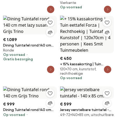
Vierkante
tuin Bellagio | Vierkant |
Op voorraad
Tuintafel Polywood | 46x46cm |
Kees Smit Tuinmeubelen
€ 1.089
Dining Tuintafel rond 140 cm
Ronde
met lazy susan Grijs Trino
Op voorraad
€ 450
Gratis bezorging
+ 15% kassakorting | Tuin
120×70 cm, kunststof,
eettafel Forza | Rechthoekig |
rechthoekige
Tuintafel Kunststof | 120x70cm
Op voorraad
| 4 personen | Kees Smit
Tuinmeubelen
€ 999
€ 599
Dining Tuintafel rond 140 cm
Jersey verstelbare tuintafel -
Op voorraad
49-72×140×85 cm, uitschuifbare
Grijs Trino
140 x 85 cm.