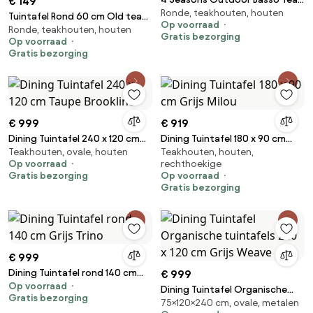
€ 149
Ronde, teakhouten, houten
Tuintafel Grijs
Tuintafel Rond 60 cm Old teak
Op voorraad
Ronde, teakhouten, houten
greywash Derby inklapbare
Gratis bezorging
Op voorraad
Gratis bezorging
€ 999
€ 919
Dining Tuintafel 240 x 120 cm
Dining Tuintafel 180 x 90 cm
Teakhouten, ovale, houten
Teakhouten, houten,
Taupe Brookline
Grijs Milou
Op voorraad
rechthoekige
Gratis bezorging
Op voorraad
Gratis bezorging
€ 999
Dining Tuintafel rond 140 cm
€ 999
Op voorraad
Grijs Trino
Dining Tuintafel Organische
Gratis bezorging
75×120×240 cm, ovale, metalen
tuintafels 240 x 120 cm Grijs