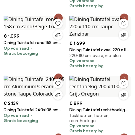
Op voorraad
Weave
Gratis bezorging
€ 1.099
Dining Tuintafel rond 158 cm
€ 1.699
Op voorraad
Zand/Beige Trino
Dining Tuintafel ovaal 220 x 110
Gratis bezorging
220×110 cm, ovale, metalen
cm Taupe Zanzibar
Op voorraad
Gratis bezorging
€ 2.139
€ 899
Dining Tuintafel 240x105 cm
Dining Tuintafel rechthoekig
Op voorraad
Teakhouten, houten,
Aluminium/Ceramic stone
200 x 100 cm Grijs Oregon
Gratis bezorging
rechthoekige
Taupe Colorado
Op voorraad
Gratis bezorging