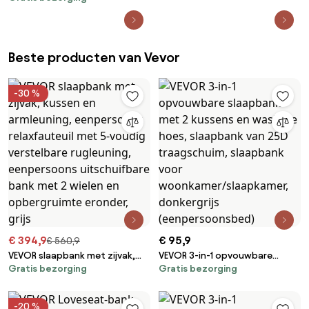
Seasons Outdoor
Beste producten van Vevor
-30 %
€ 394,9
€ 95,9
€ 560,9
VEVOR slaapbank met zijvak,
VEVOR 3-in-1 opvouwbare
Gratis bezorging
Gratis bezorging
kussen en armleuning,
slaapbank met 2 kussens en
eenpersoons relaxfauteuil met
wasbare hoes, slaapbank van
5-voudig verstelbare
25D traagschuim, slaapbank
-20 %