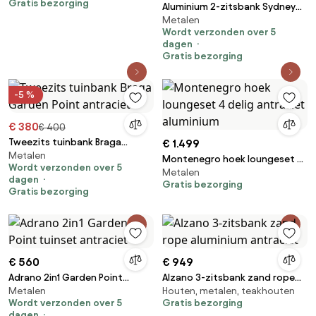
Gratis bezorging
lounge bank
Aluminium 2-zitsbank Sydney
Metalen
Garden Point antraciet
Wordt verzonden over 5
dagen
Gratis bezorging
-5 %
€ 380
€ 400
Tweezits tuinbank Braga
€ 1.499
Metalen
Garden Point antraciet
Montenegro hoek loungeset 4
Wordt verzonden over 5
Metalen
delig antraciet aluminium
dagen
Gratis bezorging
Gratis bezorging
€ 560
€ 949
Adrano 2in1 Garden Point
Alzano 3-zitsbank zand rope
Metalen
Houten, metalen, teakhouten
tuinset antraciet
aluminium antraciet
Wordt verzonden over 5
Gratis bezorging
dagen