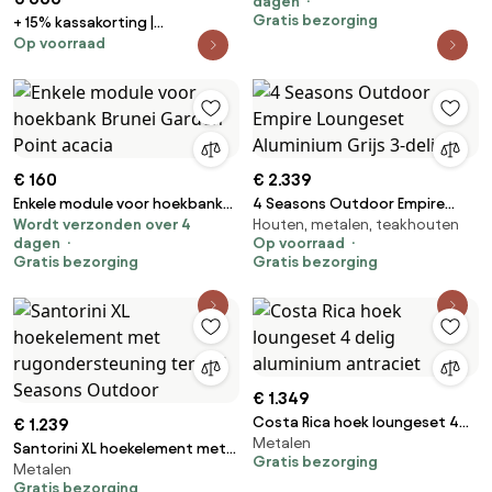
dagen
Gratis bezorging
+ 15% kassakorting |
Op voorraad
Loungebank Tuin Manifesto |
Aluminium | 2 personen |
Tuinbank Grijs | 165cm | Incl.
kussens | Kees Smit
Tuinmeubelen
€ 160
€ 2.339
Enkele module voor hoekbank
4 Seasons Outdoor Empire
Wordt verzonden over 4
Houten, metalen, teakhouten
Brunei Garden Point acacia
Loungeset Aluminium Grijs 3-
dagen
Op voorraad
delig
Gratis bezorging
Gratis bezorging
€ 1.349
Costa Rica hoek loungeset 4
€ 1.239
Metalen
delig aluminium antraciet
Santorini XL hoekelement met
Gratis bezorging
Metalen
rugondersteuning terre 4
Gratis bezorging