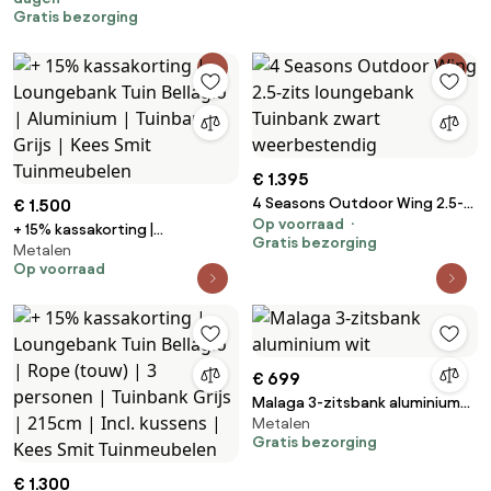
Gratis bezorging
€ 1.395
4 Seasons Outdoor Wing 2.5-
€ 1.500
Op voorraad
zits loungebank Tuinbank
+ 15% kassakorting |
Gratis bezorging
zwart weerbestendig
Metalen
Loungebank Tuin Bellagio |
Op voorraad
Aluminium | Tuinbank Grijs | Kees
Smit Tuinmeubelen
€ 699
Malaga 3-zitsbank aluminium
Metalen
wit
Gratis bezorging
€ 1.300