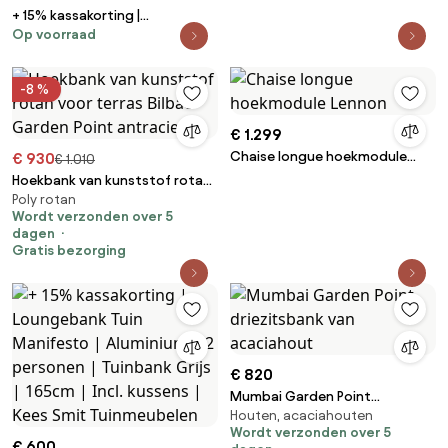
+ 15% kassakorting |
Op voorraad
Loungebank Tuin Bellagio | Rope
(touw) | 3 personen | Tuinbank
Grijs | 215cm | Incl. kussens | Kees
-8 %
Smit Tuinmeubelen
€ 1.299
Chaise longue hoekmodule
€ 930
€ 1.010
Lennon
Hoekbank van kunststof rotan
Poly rotan
voor terras Bilbao Garden Point
Wordt verzonden over 5
antraciete
dagen
Gratis bezorging
€ 820
Mumbai Garden Point
Houten, acaciahouten
driezitsbank van acaciahout
Wordt verzonden over 5
€ 600