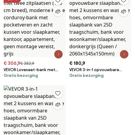
rugleuning, eenpersoons
voor woonkamer/slaapkamer,
uitschuifbare bank met 2
donkergrijs (eenpersoonsbed)
wielen en opbergruimte
eronder, grijs
€ 306,9
€ 180,9
€ 383,9
VEVOR Loveseat-bank met
VEVOR 3-in-1 opvouwbare
Gratis bezorging
Gratis bezorging
twee zitplaatsen (160 cm
slaapbank met 2 kussens en
breed), moderne kleine
wasbare hoes, omvormbare
corduroy-bank met
slaapbank van 25D
pocketveren en zacht kussen
traagschuim, bank voor
voor slaapkamer, kantoor,
woonkamer/slaapkamer,
appartement, geen montage
donkergrijs (Queen /
vereist, grijs
2060x1545x150mm)