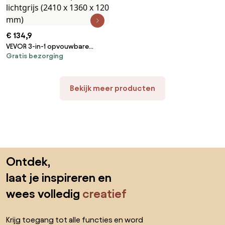
€ 134,9
VEVOR 3-in-1 opvouwbare
Gratis bezorging
slaapbank met 2 kussens en
wasbare hoes, omvormbare
slaapbank van 25D
traagschuim, bank voor
Bekijk meer producten
woonkamer/slaapkamer,
lichtgrijs (2410 x 1360 x 120 mm)
Sla de voettekst over, ga naar het begin van de pagina
Ontdek,
laat je inspireren en
wees volledig
creatief
Krijg toegang tot alle functies en word