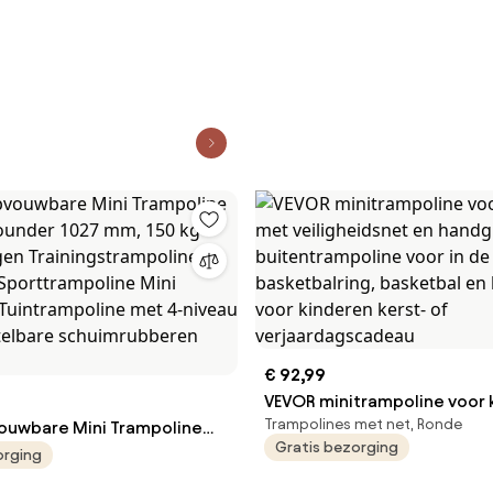
€ 92,99
VEVOR minitrampoline voor 
Trampolines met net, Ronde
uwbare Mini Trampoline
met veiligheidsnet en hand
Gratis bezorging
bounder 1027 mm, 150 kg
buitentrampoline voor in de
orging
en Trainingstrampoline,
basketbalring, basketbal en