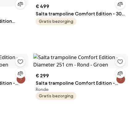
€ 499
Salta trampoline Comfort Edition - 305
dition
x 214 cm - Rechthoekig - Groen
Gratis bezorging
hthoekig -
€ 299
ition -
Salta trampoline Comfort Edition -
Ronde
roen
Diameter 251 cm - Rond - Groen
Gratis bezorging