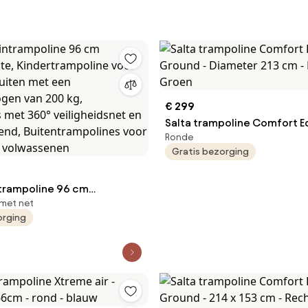
€ 299
Salta trampoline Comfort E
Ronde
Ground - Diameter 213 cm -
Gratis bezorging
Groen
trampoline 96 cm
met net
te, Kindertrampoline voor
orging
buiten met een
gen van 200 kg,
s met 360° veiligheidsnet
mpend, Buitentrampolines
ren en volwassenen