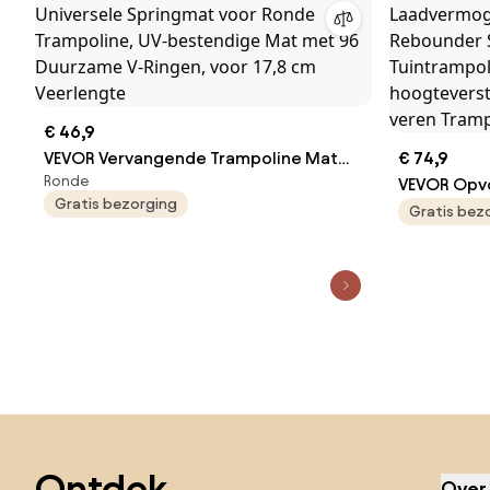
€ 46,9
VEVOR Vervangende Trampoline Mat
€ 74,9
Ronde
Springmat Past Op 426 cm Frame,
VEVOR Opvo
Gratis bezorging
Universele Springmat voor Ronde
Fitness Re
Gratis bez
Trampoline, UV-bestendige Mat met
Laadvermog
96 Duurzame V-Ringen, voor 17,8 cm
Rebounder
Veerlengte
Tuintrampo
hoogtevers
veren Tram
Sla de voettekst over, ga naar het begin van de pagina
Ontdek,
Over