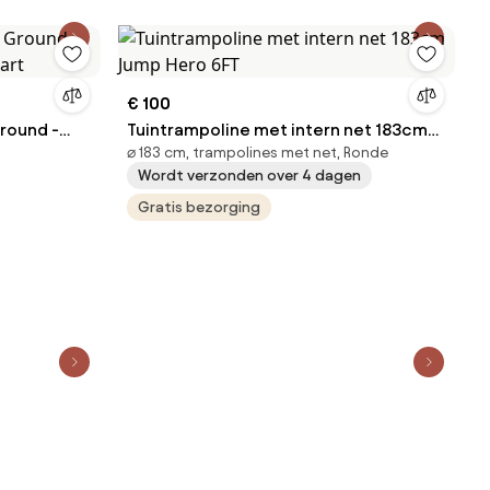
€ 100
round -
Tuintrampoline met intern net 183cm
⌀ 183 cm, trampolines met net, Ronde
wart
Jump Hero 6FT
Wordt verzonden over 4 dagen
Gratis bezorging