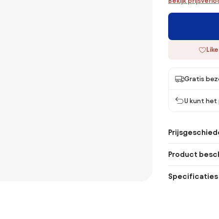
Bekijk prijsverl
Like
Gratis bez
U kunt het
Prijsgeschied
Product besch
Specificaties