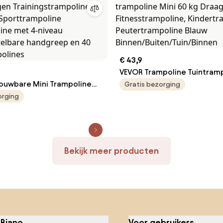
€ 43,9
VEVOR Trampoline Tuintram
uwbare Mini Trampoline
810x920x920 mm, Opvouwb
Gratis bezorging
bounder 132 cm, 205 kg
trampoline Mini 60 kg Dra
orging
en Trainingstrampoline,
Fitnesstrampoline, Kindert
 Sporttrampoline
Peutertrampoline Blauw
line met 4-niveau
Binnen/Buiten/Tuin/Binnen
telbare handgreep en 40
Bekijk meer producten
polines
 Biano
Voor gebruikers