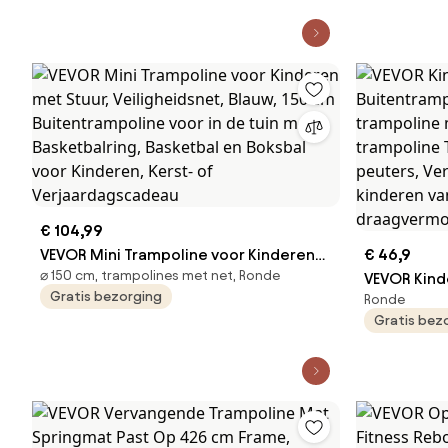
Trampoline Tuintrampoline voor
Rebounder 
Volwassenen voor Binnen/Tuin Training
Trampoline
niveau hoo
schuimrub
€ 104,99
VEVOR Mini Trampoline voor Kinderen
€ 46,9
⌀ 150 cm, trampolines met net, Ronde
met Stuur, Veiligheidsnet, Blauw, 150
VEVOR Kind
Gratis bezorging
Ronde
cm Buitentrampoline voor in de tuin
Buitentram
Gratis bez
met Basketbalring, Basketbal en
Opvouwbar
Boksbal voor Kinderen, Kerst- of
handgreep,
Verjaardagscadeau
Tuintrampo
Verjaardag
vanaf 3 ja
Roze