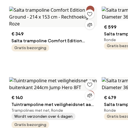
Peutertram
Binnen/Bui
€ 599
€ 349
Salta tram
Ronde
Salta trampoline Comfort Edition
Diameter 3
Gratis bez
Ground - 214 x 153 cm - Rechthoekig -
Gratis bezorging
Roze
€ 140
€ 479
Tuintrampoline met veiligheidsnet aan
Salta tramp
Trampolines met net, Ronde
Ronde
buitenkant 244cm Jump Hero 8FT
Diameter 3
Wordt verzonden over 4 dagen
Gratis bez
Gratis bezorging