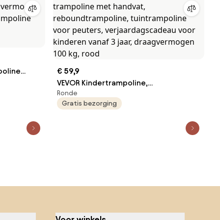
poline
€ 59,9
are
VEVOR Kindertrampoline,
Ronde
agvermogen
buitentrampoline 91,44 cm,
Gratis bezorging
rampoline
opvouwbare trampoline met handvat,
reboundtrampoline, tuintrampoline
voor peuters, verjaardagscadeau voor
kinderen vanaf 3 jaar, draagvermogen
100 kg, rood
Voor winkels