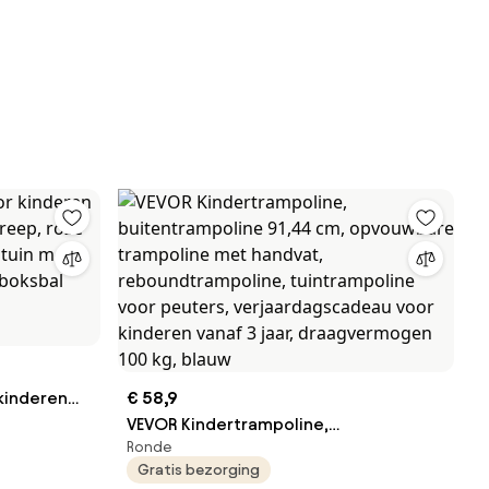
kinderen
€ 58,9
greep, roze
VEVOR Kindertrampoline,
Ronde
 tuin met
buitentrampoline 91,44 cm,
Gratis bezorging
 boksbal
opvouwbare trampoline met handvat,