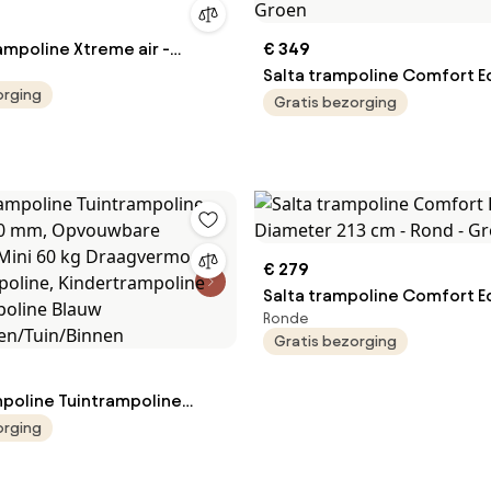
ampoline Xtreme air -
€ 349
66cm - rond - blauw
Salta trampoline Comfort E
orging
Ground - 214 x 153 cm - Rec
Gratis bezorging
Groen
€ 279
Salta trampoline Comfort Ed
Ronde
Diameter 213 cm - Rond - G
Gratis bezorging
poline Tuintrampoline
20 mm, Opvouwbare
orging
 Mini 60 kg Draagvermogen
mpoline, Kindertrampoline