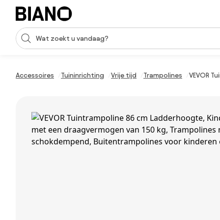
Navigatie overslaan, naar inhoud springen
Zoekopdracht invoeren
Inhoud overslaan, naar voettekst springen
Accessoires
Tuininrichting
Vrije tijd
Trampolines
VEVOR Tui