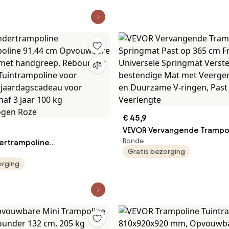
Sporttrampoline Mini
voor kinderen kerst- of
 Tuintrampoline met 4-
verjaardagscadeau
gteverstelbare
beren handgreep
€ 45,9
VEVOR Vervangende Trampo
Ronde
ertrampoline
Springmat Past op 365 cm F
Gratis bezorging
poline 91,44 cm
Universele Springmat Verst
orging
e trampoline met
bestendige Mat met
 Rebounder trampoline
Veergereedschap en Duurz
line voor peuters,
ringen, Past op 14 cm Veerl
scadeau voor kinderen
ar 100 kg draagvermogen