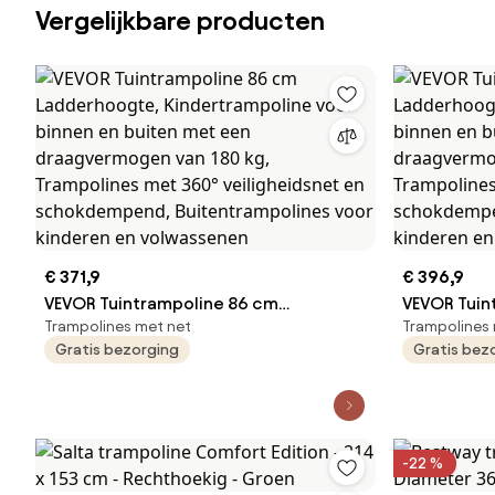
Vergelijkbare producten
€ 371,9
€ 396,9
VEVOR Tuintrampoline 86 cm
VEVOR Tuin
Trampolines met net
Trampolines 
Ladderhoogte, Kindertrampoline voor
Ladderhoog
Gratis bezorging
Gratis bez
binnen en buiten met een
binnen en 
draagvermogen van 180 kg,
draagvermo
Trampolines met 360° veiligheidsnet
Trampoline
en schokdempend, Buitentrampolines
en schokde
voor kinderen en volwassenen
voor kinde
-22 %