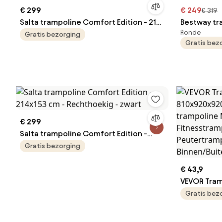
€ 299
€ 249
€ 319
Salta trampoline Comfort Edition - 214
Bestway tr
Ronde
x 153 cm - Rechthoekig - Groen
Diameter 3
Gratis bezorging
Gratis bez
€ 299
Salta trampoline Comfort Edition -
214x153 cm - Rechthoekig - zwart
Gratis bezorging
€ 43,9
VEVOR Tram
810x920x9
Gratis bez
trampoline
Fitnesstra