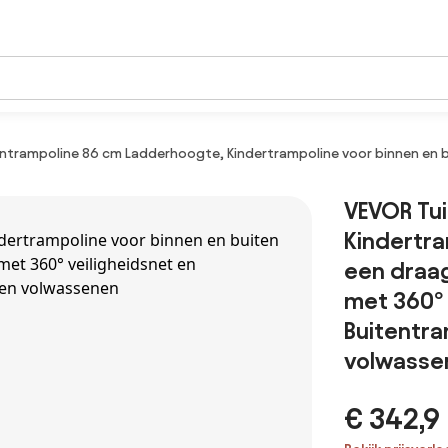
ntrampoline 86 cm Ladderhoogte, Kindertrampoline voor binnen en 
VEVOR Tu
Kindertra
een draa
met 360°
Buitentra
volwasse
€ 342,9