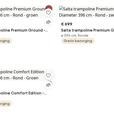
poline Blauw
ten/Tuin/Binnen
€ 699
poline Premium Ground -
Salta trampoline Premium G
⌀ 396 cm, Ronde
66 cm - Rond - groen
Diameter 396 cm - Rond - z
orging
Gratis bezorging
oline Comfort Edition -
66 cm - Rond - Groen
orging