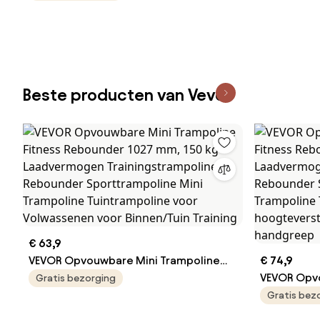
Beste producten van Vevor
€ 63,9
VEVOR Opvouwbare Mini Trampoline
€ 74,9
Fitness Rebounder 1027 mm, 150 kg
VEVOR Opvo
Gratis bezorging
Laadvermogen Trainingstrampoline,
Fitness Re
Gratis bez
Rebounder Sporttrampoline Mini
Laadvermog