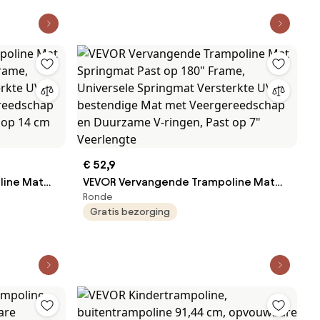
reboundtrampoline, tuintrampoline
voor peuters, verjaardagscadeau voor
kinderen vanaf 3 jaar, draagvermogen
100 kg, blauw
€ 52,9
line Mat
VEVOR Vervangende Trampoline Mat
Ronde
rame,
Springmat Past op 180" Frame,
Gratis bezorging
erkte UV-
Universele Springmat Versterkte UV-
bestendige Mat met
ame V-
Veergereedschap en Duurzame V-
engte
ringen, Past op 7" Veerlengte