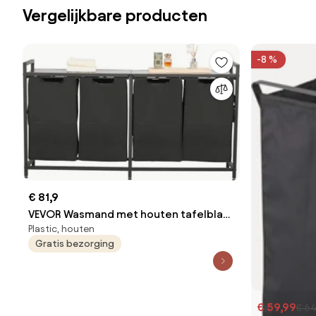
Vergelijkbare producten
-8 %
€ 81,9
VEVOR Wasmand met houten tafelblad,
Plastic, houten
wassorteerder met 4 uitschuifbare
Gratis bezorging
zakken (600D Oxford-stof) en metalen
frame, wassorteersysteem voor vuile
was Badkamer Zwart
€ 59,99
€ 64