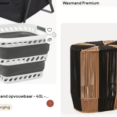
ower
Wasmand Premium
5
and opvouwbaar - 40L -
 grijs/wit - met handvatten -
orging
parend