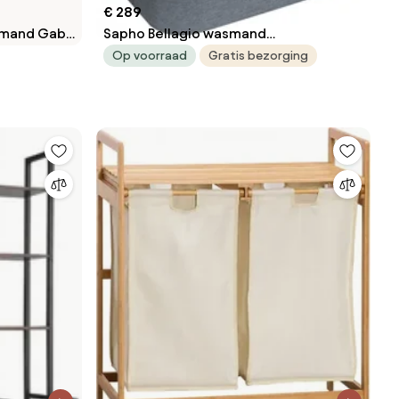
€ 289
smand Gabe
Sapho Bellagio wasmand
50,5x62,5x32cm grijs
Op voorraad
Gratis bezorging