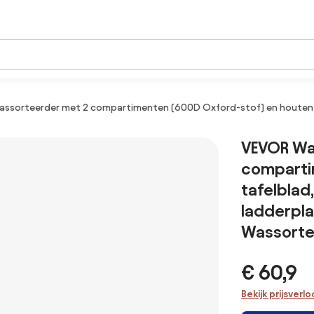
sorteerder met 2 compartimenten (600D Oxford-stof) en houten ta
VEVOR Wa
comparti
tafelblad
ladderpl
Wassorte
€ 60,9
Bekijk prijsverl