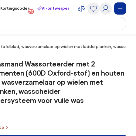
Kortingscodes
AI-ontwerper
75
felblad, wasverzamelaar op wielen met ladderplanken, wasscheide
smand Wassorteerder met 2
menten (600D Oxford-stof) en houten
, wasverzamelaar op wielen met
anken, wasscheider
ersysteem voor vuile was
oop