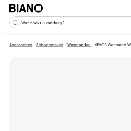
Navigatie overslaan, naar inhoud springen
Zoekopdracht invoeren
Inhoud overslaan, naar voettekst springen
Accessoires
Schoonmaken
Wasmanden
VEVOR Wasmand Was