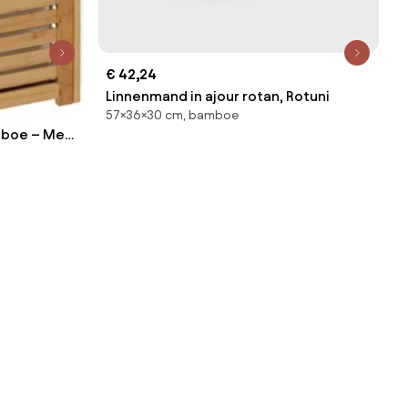
€ 42,24
Linnenmand in ajour rotan, Rotuni
57×36×30 cm, bamboe
mboe – Met
in – Met