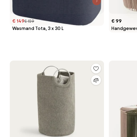
€ 149
€ 99
€ 159
Wasmand Tota, 3 x 30 L
Handgewev
van touw