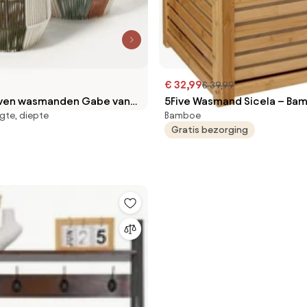
€ 32,99
€ 39,99
en wasmanden Gabe van
5Five Wasmand Sicela – Ba
gte, diepte
Bamboe
ig
Waszak – 65 Liter – Lichtbru
Gratis bezorging
Deksel