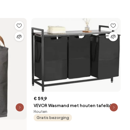
€ 59,9
VEVOR Wasmand met houten tafelblad,
Houten
wassorteerder met 3 uitschuifbare
Gratis bezorging
zakken (600D Oxford-stof) en metalen
frame, wassorteersysteem voor vuile