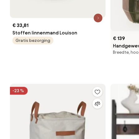
€ 33,81
Stoffen linnenmand Louison
€ 139
Gratis bezorging
Handgewev
Breedte, hoo
touw, 2-del
-23 %