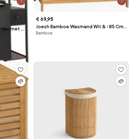
€ 69,95
Joesh Bamboe Wasmand Wit & ↑85 Cm -
der met 2
Bamboe
Sklum
ord-stof)
met
r
ile was