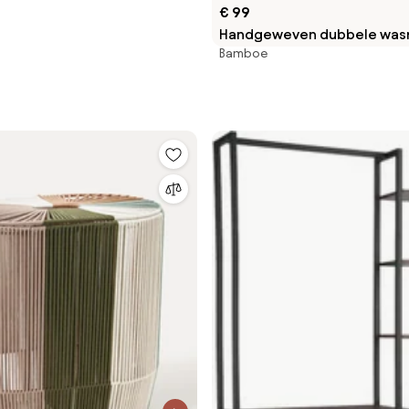
€ 99
Handgeweven dubbele wa
Bamboe
van touw