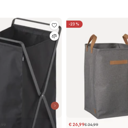
-23 %
€ 26,99
,99
€ 34,99