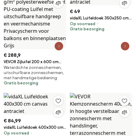
€ 49
vidaXL Luifeldoek 350x250 cm
Op voorraad
canvas antraciet
Gratis bezorging
€ 288,9
VEVOR Zijluifel 200 x 600 cm
Waterdichte zonneschermen,
Zijwandluifel van 180 g/m²
uitschuifbare zonneschermen,
polyesterweefsel met PU-
met handmatige bediening
coating Luifel met
Gratis bezorging
uitschuifbare handgreep en
veermechanisme Privacyscherm
voor balkons en
binnenplaatsen Grijs
€ 84,99
vidaXL Luifeldoek 400x300 cm
Op voorraad
canvas antraciet