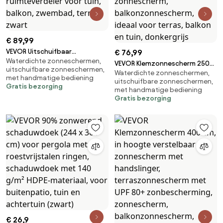
€ 89,99
VEVOR Uitschuifbaar
€ 76,99
Waterdichte zonneschermen,
zijzonnescherm 180x300 cm,
VEVOR Klemzonnescherm 250
uitschuifbare zonneschermen,
rolgordijn van 180 g/m²
Waterdichte zonneschermen,
cm, in hoogte verstelbaar
met handmatige bediening
polyesterstof,
uitschuifbare zonneschermen,
zonnescherm met handslinger,
Gratis bezorging
met handmatige bediening
wandzonnescherm,
terraszonnescherm met UPF
Gratis bezorging
windscherm, zonwering,
80+ zonbescherming,
privacyscherm, ruimteverdeler
zonnescherm,
voor tuin, balkon, zwembad,
balkonzonnescherm, ideaal
terras, zwart
voor terras, balkon en tuin,
donkergrijs
€ 26,9