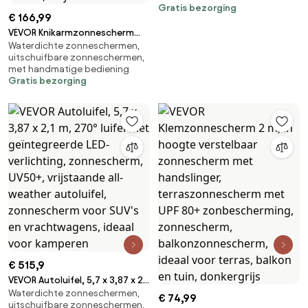
Gratis bezorging
Stevige buitenzonwering met
€ 166,99
driehoekig stalen frame,
VEVOR Knikarmzonnescherm
Bescherming tegen regen,
Waterdichte zonneschermen,
2,5x2 m, Uitschuifbaar
sneeuw en zonlicht voor
uitschuifbare zonneschermen,
zonnescherm met handslinger,
deuren, ramen, veranda's en
met handmatige bediening
Terraszonnescherm UPF 80+
balkons
Gratis bezorging
zonbescherming,
Zonnescherm,
Balkonzonnescherm voor
terras, balkon, tuin en ramen,
Grijs
€ 515,9
VEVOR Autoluifel, 5,7 x 3,87 x 2,1
Waterdichte zonneschermen,
m, 270° luifel met
€ 74,99
uitschuifbare zonneschermen,
geïntegreerde LED-verlichting,