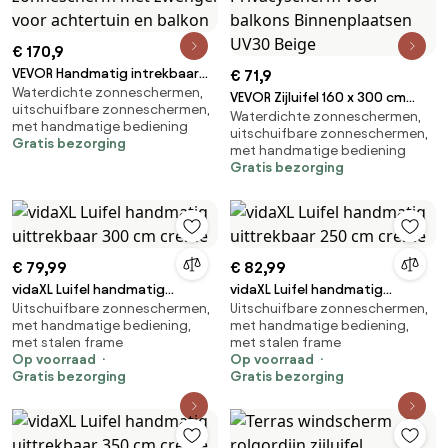
€ 170,9
VEVOR Handmatig intrekbaar
€ 71,9
Waterdichte zonneschermen,
zonnescherm, 304,8 x 243,84
VEVOR Zijluifel 160 x 300 cm
uitschuifbare zonneschermen,
cm, waterbestendig polyester,
Waterdichte zonneschermen,
Zijwandluifel Gemaakt van
met handmatige bediening
zonnescherm voor
uitschuifbare zonneschermen,
polyesterweefsel met PU-
Gratis bezorging
met handmatige bediening
terrasdeuren en ramen,
coating Luifel Uitschuifbare
Gratis bezorging
zonnescherm met zwengel
handgreep met
voor achtertuin en balkon
veermechanisme Privacyscherm
voor balkons Binnenplaatsen
UV30 Beige
€ 79,99
€ 82,99
vidaXL Luifel handmatig
vidaXL Luifel handmatig
Uitschuifbare zonneschermen,
Uitschuifbare zonneschermen,
uittrekbaar 300 cm crème
uittrekbaar 250 cm crème
met handmatige bediening,
met handmatige bediening,
met stalen frame
met stalen frame
Op voorraad
Op voorraad
Gratis bezorging
Gratis bezorging