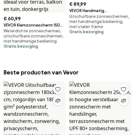
€ 89,99
VEVOR Handmatig
Uitschuifbare zonneschermen,
uitschuifbaar zonnescherm,
€ 60,99
met handmatige bediening,
350 cm lang, in hoogte
VEVOR Klemzonnescherm 150
met stalen frame
verstelbaar, terras- en
Waterdichte zonneschermen,
cm, in hoogte verstelbaar
Gratis bezorging
raamoverkapping met
uitschuifbare zonneschermen,
zonnescherm met handslinger,
handslinger voor tuin, terras en
met handmatige bediening
terraszonnescherm met UPF
Gratis bezorging
balkon, donkergrijs
80+ zonbescherming,
zonnescherm,
balkonzonnescherm, ideaal
voor terras, balkon en tuin,
Beste producten van Vevor
donkergrijs