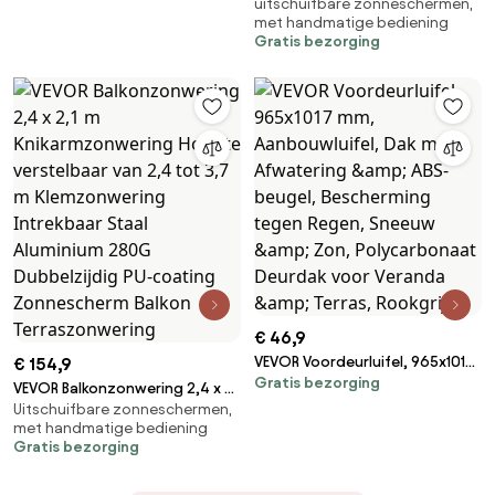
uitschuifbare zonneschermen,
zonnescherm met handslinger,
handslinger voor tuin, terras en
met handmatige bediening
terraszonnescherm met UPF
Gratis bezorging
balkon, donkergrijs
80+ zonbescherming,
zonnescherm,
balkonzonnescherm, ideaal
voor terras, balkon en tuin,
donkergrijs
€ 46,9
VEVOR Voordeurluifel, 965x1017
€ 154,9
Gratis bezorging
mm, Aanbouwluifel, Dak met
VEVOR Balkonzonwering 2,4 x 2,1
Afwatering &amp; ABS-beugel,
Uitschuifbare zonneschermen,
m Knikarmzonwering Hoogte
met handmatige bediening
Bescherming tegen Regen,
verstelbaar van 2,4 tot 3,7 m
Gratis bezorging
Sneeuw &amp; Zon,
Klemzonwering Intrekbaar
Polycarbonaat Deurdak voor
Staal Aluminium 280G
Veranda &amp; Terras,