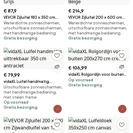
€ 87,9
€ 214,9
VEVOR Zijluifel 180 x 350 cm
VEVOR Zijluifel 200 x 600 cm
Waterdichte zonneschermen,
Waterdichte zonneschermen,
Zijwandluifel Gemaakt van 180
Zijwandluifel Gemaakt van 180
uitschuifbare zonneschermen,
uitschuifbare zonneschermen,
g/m² polyesterweefsel met PU-
g/m² polyesterweefsel met PU-
met handmatige bediening
met handmatige bediening
coating Luifel Uitschuifbare
coating Luifel Uitschuifbare
Gratis bezorging
Gratis bezorging
handgreep met
handgreep met
veermechanisme Privacyscherm
veermechanisme Privacyscherm
voor balkons Binnenplaatsen
voor balkons Binnenplaatsen
Grijs
Beige
€ 106,99
vidaXL Rolgordijn voor buiten
€ 79,99
Op voorraad
200x270 cm crème
vidaXL Luifel handmatig
Gratis bezorging
Uitschuifbare zonneschermen,
uittrekbaar 350 cm antraciet
met handmatige bediening,
met stalen frame
Op voorraad
Gratis bezorging