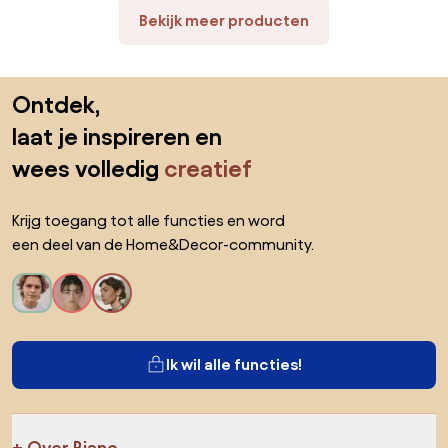
Dubbelzijdig PU-coating
Bekijk meer producten
Rookgrijs
Zonnescherm Balkon
Terraszonwering
Sla de voettekst over, ga naar het begin van de pagina
Ontdek,
laat je inspireren en
wees volledig
creatief
Krijg toegang tot alle functies en word
een deel van de Home&Decor-community.
Ik wil alle functies!
Over Biano