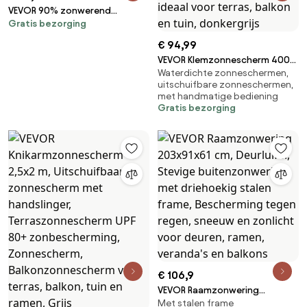
VEVOR 90% zonwerend
Gratis bezorging
schaduwdoek (244 x 366 cm)
voor pergola met
€ 94,99
roestvrijstalen ringen,
VEVOR Klemzonnescherm 400
schaduwdoek met 140 g/m²
Waterdichte zonneschermen,
cm, in hoogte verstelbaar
HDPE-materiaal, voor
uitschuifbare zonneschermen,
zonnescherm met handslinger,
buitenpatio, tuin en achtertuin
met handmatige bediening
terraszonnescherm met UPF
(zwart)
Gratis bezorging
80+ zonbescherming,
zonnescherm,
balkonzonnescherm, ideaal
voor terras, balkon en tuin,
donkergrijs
€ 106,9
VEVOR Raamzonwering
Met stalen frame
203x91x61 cm, Deurluifel,