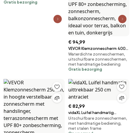
Gratis bezorging
€ 94,99
VEVOR Klemzonnescherm 400
Waterdichte zonneschermen,
cm, in hoogte verstelbaar
uitschuifbare zonneschermen,
zonnescherm met handslinger,
met handmatige bediening
terraszonnescherm met UPF
Gratis bezorging
80+ zonbescherming,
zonnescherm,
balkonzonnescherm, ideaal
voor terras, balkon en tuin,
donkergrijs
€ 82,99
vidaXL Luifel handmatig
Uitschuifbare zonneschermen,
uittrekbaar 250 cm antraciet
met handmatige bediening,
met stalen frame