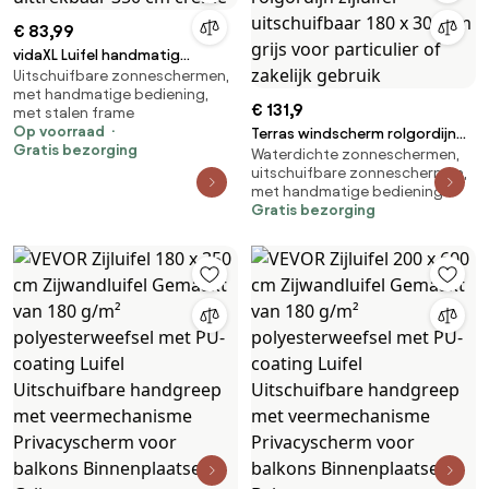
€ 83,99
vidaXL Luifel handmatig
Uitschuifbare zonneschermen,
uittrekbaar 350 cm crème
met handmatige bediening,
€ 131,9
met stalen frame
Op voorraad
Terras windscherm rolgordijn
Gratis bezorging
Waterdichte zonneschermen,
zijluifel uitschuifbaar 180 x 300
uitschuifbare zonneschermen,
cm grijs voor particulier of
met handmatige bediening
zakelijk gebruik
Gratis bezorging