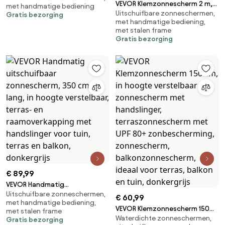
VEVOR Klemzonnescherm 2 m,
met handmatige bediening
zonnescherm, UV50+,
Uitschuifbare zonneschermen,
in hoogte verstelbaar
Gratis bezorging
vrijstaande all-weather
met handmatige bediening,
zonnescherm met handslinger,
autoluifel, zonnescherm voor
met stalen frame
terraszonnescherm met UPF
Gratis bezorging
SUV's en vrachtwagens, ideaal
80+ zonbescherming,
voor kamperen
zonnescherm,
balkonzonnescherm, ideaal
voor terras, balkon en tuin,
donkergrijs
€ 89,99
VEVOR Handmatig
Uitschuifbare zonneschermen,
uitschuifbaar zonnescherm,
€ 60,99
met handmatige bediening,
350 cm lang, in hoogte
VEVOR Klemzonnescherm 150
met stalen frame
verstelbaar, terras- en
Waterdichte zonneschermen,
cm, in hoogte verstelbaar
Gratis bezorging
raamoverkapping met