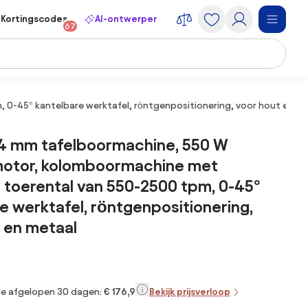
Kortingscodes
AI-ontwerper
67
0-45° kantelbare werktafel, röntgenpositionering, voor hout en m
4 mm tafelboormachine, 550 W
motor, kolomboormachine met
 toerental van 550-2500 tpm, 0-45°
e werktafel, röntgenpositionering,
 en metaal
 de afgelopen 30 dagen:
€ 176,9
Bekijk prijsverloop