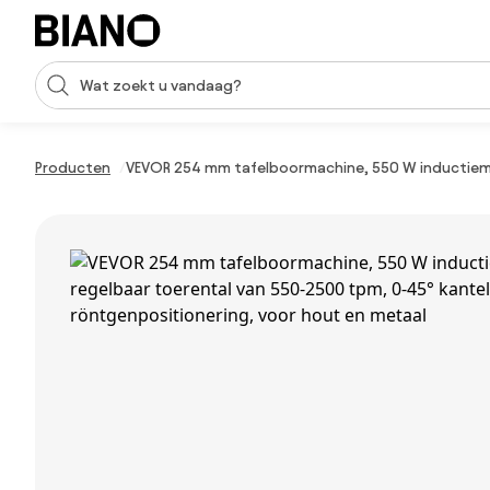
Navigatie overslaan, naar inhoud springen
Zoekopdracht invoeren
Inhoud overslaan, naar voettekst springen
Producten
VEVOR 254 mm tafelboormachine, 550 W inductiemo