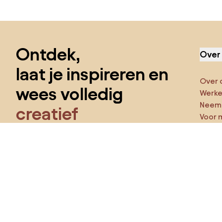
Sla de voettekst over, ga naar het begin van de pagina
Ontdek,
Over
laat je inspireren en
Over 
wees volledig
Werken
Neem 
creatief
Voor 
Funct
Krijg toegang tot alle functies en word
een deel van de Home&Decor-community.
Ga ze
Pro
Ik wil alle functies!