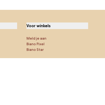
Voor winkels
Meld je aan
Biano Pixel
Biano Star
Jij kan ons op sociale media
vinden