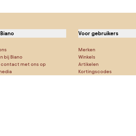
 Biano
Voor gebruikers
ons
Merken
 bij Biano
Winkels
contact met ons op
Artikelen
media
Kortingscodes
ies
Densy Studio
ker op verkenning
ducten
AI-ontwerper