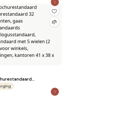
churestandaard
urestandaard 32
orging
enten, gaas
standaards
alogusstandaard,
andaard met 5 wielen (2
) voor winkels,
lingen, kantoren 41 x 38 x