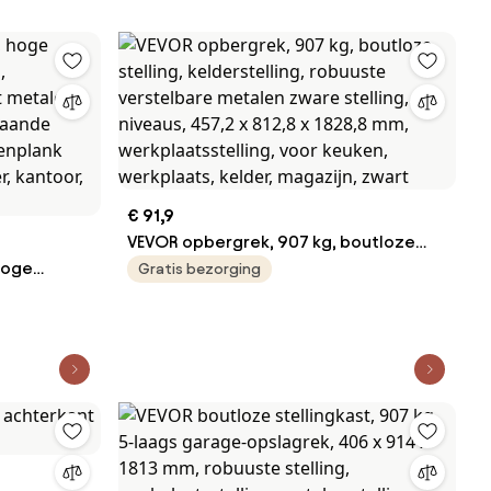
€ 91,9
VEVOR opbergrek, 907 kg, boutloze
hoge
stelling, kelderstelling, robuuste
Gratis bezorging
,
verstelbare metalen zware stelling, 5
t metalen
niveaus, 457,2 x 812,8 x 1828,8 mm,
taande
werkplaatsstelling, voor keuken,
kenplank
werkplaats, kelder, magazijn, zwart
, kantoor,