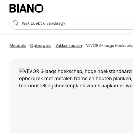
Navigatie overslaan, naar inhoud springen
Zoekopdracht invoeren
Inhoud overslaan, naar voettekst springen
Meubels
Opbergers
Vakkenkasten
VEVOR 6-laags hoekscha