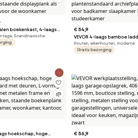
9
len boekenkast, 4-laags
€ 54,9
vintage, Scandinavische
dustriële boekenkast,
VEVOR 4-laags bamboe ladd
orging
Houten, eikenhouten, moderne
tage opbergboekenplank
trapeziumvormig open boe
Gratis bezorging
lanken, vrijstaande
opbergrek vrijstaande blo
k als opbergrek, voor de
plantenstandaard archiefpl
r
voor badkamer slaapkamer 
studeerkamer
ags hoekschap, hoge
€ 56,9