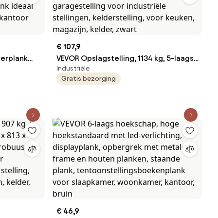
€ 107,9
erplank
VEVOR Opslagstelling, 1134 kg, 5-laags
Industriële
kenplank
zware garagestelling, 457,2 x 1219,2 x
Gratis bezorging
emen- en
1828,8 mm, verstelbare garagestelling
ank ideaal
voor industriële stellingen,
kantoor
kelderstelling, voor keuken, magazijn,
kelder, zwart
€ 46,9