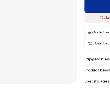
Like
Gratis bez
U kunt het
Prijsgeschied
Product besch
Specificaties