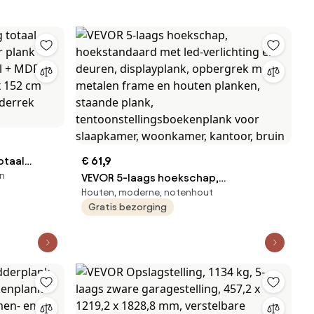
otaal
€ 61,9
en
 plank
VEVOR 5-laags hoekschap,
Houten, moderne, notenhout
al + MDF-
hoekstandaard met led-verlichting en
Gratis bezorging
x 152 cm
deuren, displayplank, opbergrek met
lderrek
metalen frame en houten planken,
staande plank,
tentoonstellingsboekenplank voor
slaapkamer, woonkamer, kantoor, bruin