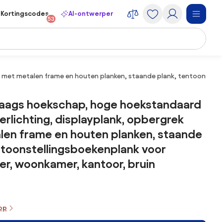
Kortingscodes
AI-ontwerper
53
 met metalen frame en houten planken, staande plank, tentoonstell
laags hoekschap, hoge hoekstandaard
erlichting, displayplank, opbergrek
len frame en houten planken, staande
ntoonstellingsboekenplank voor
r, woonkamer, kantoor, bruin
oop