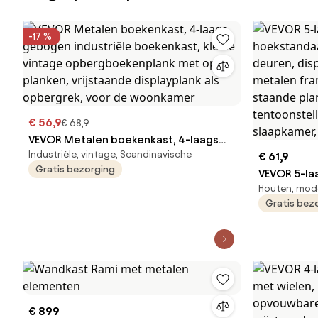
-17 %
€ 56,9
€ 68,9
VEVOR Metalen boekenkast, 4-laags
Industriële, vintage, Scandinavische
gebogen industriële boekenkast,
€ 61,9
Gratis bezorging
kleine vintage opbergboekenplank
VEVOR 5-la
Houten, mod
met open planken, vrijstaande
hoekstanda
Gratis bez
displayplank als opbergrek, voor de
deuren, di
woonkamer
metalen fr
staande pl
tentoonste
slaapkamer
€ 899