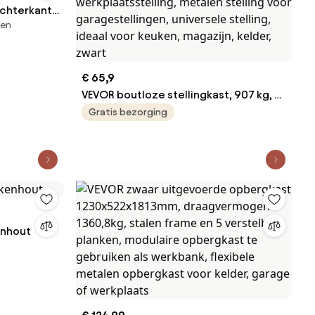
achterkant
ten
€ 65,9
VEVOR boutloze stellingkast, 907 kg, 5-
laags garage-opslagrek, 406 x 914 x
Gratis bezorging
1813 mm, robuuste stelling,
werkplaatsstelling, metalen stelling
voor garagestellingen, universele
stelling, ideaal voor keuken, magazijn,
kelder, zwart
enhout