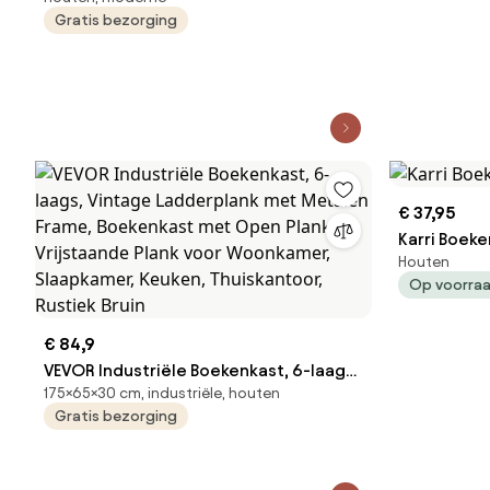
dvd-rek voor maximaal 240 cd's,
Gratis bezorging
verstelbare cd-planken, beschermt en
organiseert muziek-, film-,
videogame- of memorabiliacollecties,
wit
€ 37,95
Karri Boeke
Houten
Op voorra
€ 84,9
VEVOR Industriële Boekenkast, 6-laags,
175×65×30 cm, industriële, houten
Vintage Ladderplank met Metalen
Gratis bezorging
Frame, Boekenkast met Open Planken,
Vrijstaande Plank voor Woonkamer,
Slaapkamer, Keuken, Thuiskantoor,