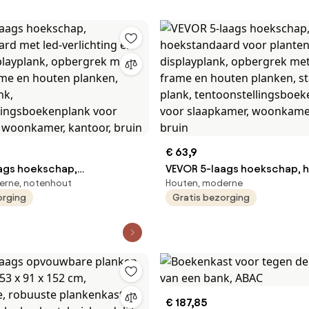
€ 63,9
ags hoekschap,
VEVOR 5-laags hoekschap, 
erne, notenhout
Houten, moderne
ard met led-verlichting en
hoekstandaard voor planten
orging
Gratis bezorging
splayplank, opbergrek met
displayplank, opbergrek me
ame en houten planken,
frame en houten planken, s
ank,
plank, tentoonstellingsboe
llingsboekenplank voor
voor slaapkamer, woonkamer
, woonkamer, kantoor, bruin
bruin
€ 187,85