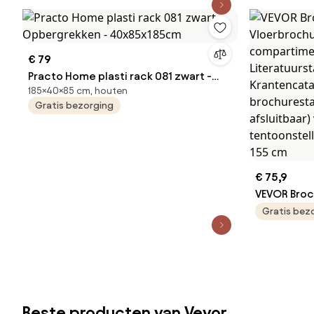
Rustiek Bruin
€ 79
Practo Home plasti rack 081 zwart -
185×40×85 cm, houten
Opbergrekken - 40x85x185cm
Gratis bezorging
€ 75,9
VEVOR Bro
Vloerbroch
Gratis bez
compartim
Literatuur
Krantencat
brochurest
afsluitbaar
Beste producten van Vevor
tentoonstel