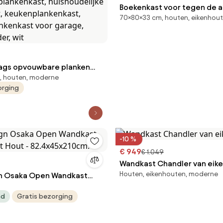
Boekenkast voor tegen de 
70×80×33 cm, houten, eikenhou
van een bank, ABAC
ags opvouwbare planken
, houten, moderne
 53 x 91 x 152 cm,
orging
, robuuste plankenkast,
 plankenkast, huishoudelijke
t, keukenplankenkast,
ankenkast voor garage,
der, wit
-10 %
€ 949
€ 1.049
Wandkast Chandler van eik
Houten, eikenhouten, moderne
n Osaka Open Wandkast
t Hout - 82.4x45x210cm.
ad
Gratis bezorging