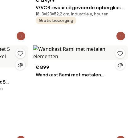
€ 124,99
VEVOR zwaar uitgevoerde opbergkast
181,3×123×52,2 cm, industriële, houten
1230x522x1813mm, draagvermogen
Gratis bezorging
1360,8kg, stalen frame en 5
verstelbare planken, modulaire
opbergkast te gebruiken als werkbank,
flexibele metalen opbergkast voor
kelder, garage of werkplaats
€ 899
Wandkast Rami met metalen
t 5
elementen
en
el -