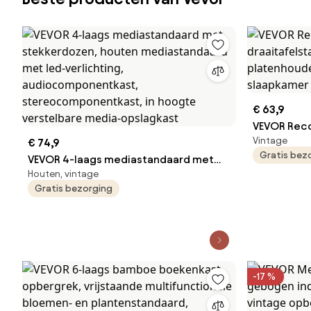
155 cm
€ 63,9
VEVOR Reco
Vintage
€ 74,9
draaitafel
Gratis bez
VEVOR 4-laags mediastandaard met
platenhoud
Houten, vintage
stekkerdozen, houten mediastandaard
slaapkame
Gratis bezorging
met led-verlichting,
audiocomponentkast,
stereocomponentkast, in hoogte
verstelbare media-opslagkast
-17 %