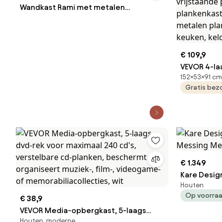
Wandkast Rami met metalen
elementen
€ 109,9
VEVOR 4-la
152×53×91 cm
met wielen,
Gratis bez
opvouwbare
vrijstaande
plankenkas
metalen pl
keuken, kel
€ 1.349
Kare Desig
Houten
Messing Me
Op voorra
€ 38,9
VEVOR Media-opbergkast, 5-laags
Houten, moderne