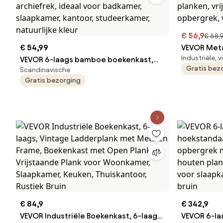
€ 56,9
€ 68,
€ 54,99
VEVOR Meta
Industriële, 
VEVOR 6-laags bamboe boekenkast,
gebogen in
Gratis bez
Scandinavische
opbergrek, vrijstaande
kleine vin
Gratis bezorging
multifunctionele bloemen- en
met open p
plantenstandaard, archiefrek, ideaal
displayplan
voor badkamer, slaapkamer, kantoor,
woonkame
studeerkamer, natuurlijke kleur
€ 84,9
€ 342,9
VEVOR Industriële Boekenkast, 6-laags,
VEVOR 6-la