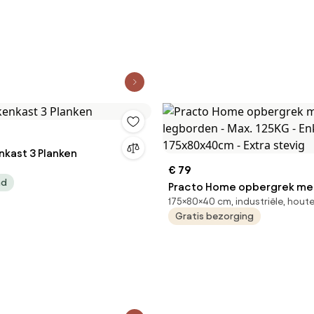
nkast 3 Planken
€ 79
ad
Practo Home opbergrek me
175×80×40 cm, industriële, hout
legborden - Max. 125KG - Enk
Gratis bezorging
175x80x40cm - Extra stevig