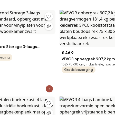
rd Storage 3-laags
standaard, opbergkast met
€ 46,9
orging
er voor vinylplaten voor
VEVOR opbergrek 907,2 kg t
152×75×30 cm, industriële, hout
r woonkamer zwart
draagvermogen 181,4 kg per
Gratis bezorging
kelderrek SPCC koolstofsta
platen boutloos rek 75 x 30 
werkplaatsrek zwaar rek ke
verstelbaar rek