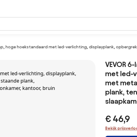
p, hoge hoekstandaard met led-verlichting, displayplank, opbergrek
VEVOR 6-
met led-v
met meta
plank, te
slaapkame
€ 46,9
Bekijk prijsverl