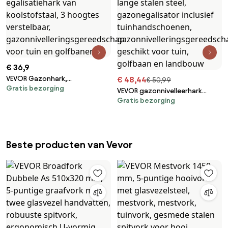
€ 36,9
VEVOR Gazonhark,
€ 48,44
€ 50,99
Gratis bezorging
egalisatiehark met 213 cm
VEVOR gazonnivelleerhark
steel, 914 x 254 mm voetplaat,
Gratis bezorging
910x250 mm, gazontrekker met
roestbestendige
198 cm lange stalen steel,
egalisatiehark van
gazonegalisator inclusief
koolstofstaal, 3 hoogtes
tuinhandschoenen,
verstelbaar,
gazonnivelleringsgereedschap,
Beste producten van Vevor
gazonnivelleringsgereedschap
geschikt voor tuin, golfbaan en
voor tuin en golfbanen
landbouw