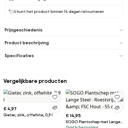
U kunt het product binnen 14 dagen retourneren
Prijsgeschiedenis
Product beschrijving
Specificaties
Vergelijkbare producten
€ 4,97
Gieter, zink, offwhite, 0,9 l
€ 14,95
SOGO Plantschep met Lange
Gratis bezorging
Steel - Roestvrijstaal &amp;