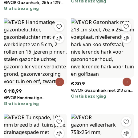
Gratis bezorging
tuinhark voor gazon met 570
VEVOR Gazonhark, 254 x 1219
mm brede kop en 81-160 cm
Gratis bezorging
mm gazonnivelleringsapparaat
verstelbare steel,
met 213 cm verstelbare steel,
ventilatorbezem voor het
egalisatiehark, robuuste
verwijderen van kleine bladeren
tuinnivelleringshark,
voor tuinieren, kamperen, tuin,
moeiteloos
gras
gazonnivelleringsgereedschap
voor tuinen en golfbanen
€ 30,9
VEVOR Gazonhark met 213 cm
€ 118,99
Gratis bezorging
steel, 762 x 254 mm voetplaat,
VEVOR Handmatige
nivellerende hark van
Gratis bezorging
gazonbeluchter,
koolstofstaal, nivellerende hark
gazonbeluchter met een
voor gazononderhoud,
werkdiepte van 5 cm, 2 rollen
nivellerende hark voor tuin en
en 16 ijzeren pinnen, stalen
golfbaan
gazonbeluchter, gazonroller
voor verdichte grond,