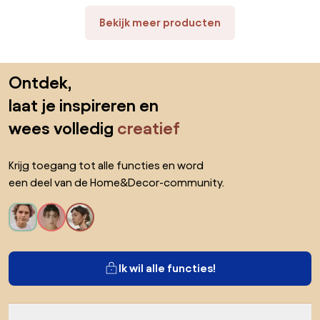
spijkertrekker voor
sloopwerkzaamheden, beton
Bekijk meer producten
en breken, ideaal voor gebruik
in de bouw en industrie, met
optimale hefboomwerking
Sla de voettekst over, ga naar het begin van de pagina
Ontdek,
laat je inspireren en
wees volledig
creatief
Krijg toegang tot alle functies en word
een deel van de Home&Decor-community.
Ik wil alle functies!