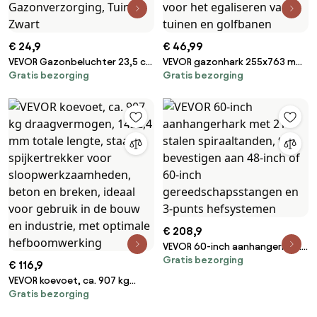
€ 24,9
€ 46,99
VEVOR Gazonbeluchter 23,5 cm
VEVOR gazonhark 255x763 mm,
Gratis bezorging
Gratis bezorging
Handmatig, Gazonbeluchter
gazonnivelleerhark met extra
met 15 ijzeren pinnen, Lange T-
lange steel van 210 cm,
handgreep, Brede plaat,
oppervlakte-nivelleerder incl.
Grondbeluchtingsgereedschap,
handschoenen, nivelleerhark,
Gazonbeluchter voor
gazonhark voor het egaliseren
verdichte grond,
van tuinen en golfbanen
Gazonverzorging, Tuin, Zwart
€ 208,9
VEVOR 60-inch aanhangerhark
Gratis bezorging
met 21 stalen spiraaltanden, te
€ 116,9
bevestigen aan 48-inch of 60-
VEVOR koevoet, ca. 907 kg
inch gereedschapsstangen en
Gratis bezorging
draagvermogen, 1422,4 mm
3-punts hefsystemen
totale lengte, staal,