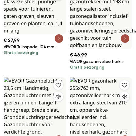
gazonverzorging voor tuin en
erf, zwart
€ 27,99
VEVOR Tuinspade, 104 mm
Gratis bezorging
breed blad, tuinspade,
€ 46,99
drainagespade met
VEVOR gazonnivelleerhark
glasvezelsteel, puntige spade
Gratis bezorging
758x254 mm, gazontrekker
voor tuinieren, gaten graven,
met 198 cm lange stalen steel,
sleuven graven en planten, ca.
gazonegalisator inclusief
1,4 m lang
tuinhandschoenen,
gazonnivelleringsgereedschap,
geschikt voor tuin, golfbaan en
landbouw