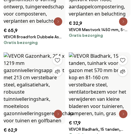
€ 32,9
VEVOR Mestvork 1450 mm, 5-
€ 65,9
Gratis bezorging
puntige hooivork met
VEVOR Broadfork Dubbele As
glasvezelsteel, mestvork,
Gratis bezorging
510x320 mm, 5-puntige
mestvork, tuinvork, gesmede
graafvork met twee glasvezel
stalen spitvork voor hooi,
handvatten, robuuste
aardappelcompostering,
spitvork, ergonomisch U-
verplanten en beluchting
vormig ontwerp,
tuingereedschap voor
composteren, verplanten en
beluchten
€ 17,9
VEVOR Bladhark, 15 tanden,
€ 62,9