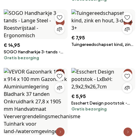
FSC Hout - 55 cm
€ 7,95
Tuingereedschapset kind, zink
€ 14,95
en hout, 3-delig, 3+
SOGO Handharkje 3-tands -
Gratis bezorging
Lange Steel - Roestvrijstaal -
Ergonomisch
€ 5,95
Esschert Design pootstok -
Gratis bezorging
LxBxH: 2,9x2,9x26,7cm