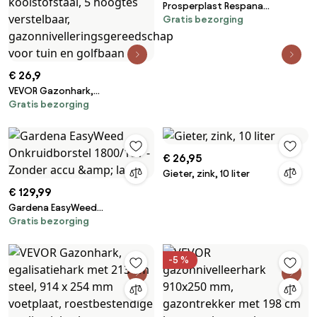
Prosperplast Respana
Gratis bezorging
Tuinschepje / Verplantschepje -
Zwart - 28,8 cm
€ 26,9
VEVOR Gazonhark,
Gratis bezorging
egalisatiehark met 198 cm
steel, 431 x 254 mm voetplaat,
roestbestendige
egalisatiehark van
€ 26,95
koolstofstaal, 5 hoogtes
Gieter, zink, 10 liter
verstelbaar,
gazonnivelleringsgereedschap
€ 129,99
voor tuin en golfbaan
Gardena EasyWeed
Gratis bezorging
Onkruidborstel 1800/18V -
Zonder accu &amp; lader
-5 %