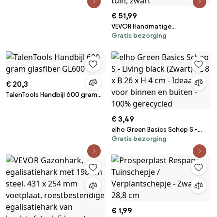
€ 51,99
VEVOR Handmatige
Gratis bezorging
gazonbeluchter,
gazonbeluchter met 42 ijzeren
spikes, 5,5 cm brede plaat,
lange steel,
grondbeluchtingsgereedschap,
€ 20,3
gazonroller voor verdichte
grond, gazonverzorging, tuin,
TalenTools Handbijl 600 gram
zwart
glasfiber GL600
€ 3,49
elho Green Basics Schep S -
Gratis bezorging
Living black (Zwart) - L 8 x B 26 x
H 4 cm - Ideaal voor binnen en
buiten - 100% gerecycled
€ 1,99