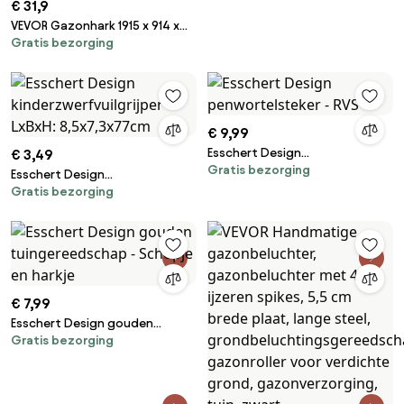
€ 31,9
VEVOR Gazonhark 1915 x 914 x
Gratis bezorging
100 mm Gazonhark
Aluminiumlegering Bladhark 37
tanden Onkruidhark 27,8 x 1905
mm Handvatmaat
Veervergrendelingsmechanisme
€ 9,99
Tuinhark voor
land-/wateromgevingen
Esschert Design
€ 3,49
Gratis bezorging
penwortelsteker - RVS
Esschert Design
Gratis bezorging
kinderzwerfvuilgrijper - LxBxH:
8,5x7,3x77cm
€ 7,99
Esschert Design gouden
Gratis bezorging
tuingereedschap - Schopje en
harkje