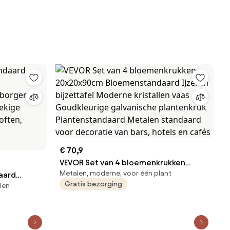
€ 70,9
VEVOR Set van 4 bloemenkrukken
Metalen, moderne, voor één plant
aard
20x20x90cm Bloemenstandaard
Gratis bezorging
len
IJzeren bijzettafel Moderne kristallen
rborgen
vaas Goudkleurige galvanische
hoekige
plantenkruk Plantenstandaard Metalen
loften,
standaard voor decoratie van bars,