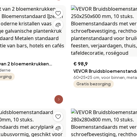
ndaard Metalen standaard
tie van bars, hotels en
van 2 bloemenkrukken
€ 98,9
derne
m Bloemenstandaard
VEVOR Bruidsbloemenstand
orging
60×25×25 cm, voor binnen, meta
zettafel Moderne kristallen
250x250x600 mm, 10 stuks.
Gratis bezorging
leurige galvanische
Bloemenstandaards met ve
k Plantenstandaard Metalen
schroefbevestiging, recht
voor decoratie van bars,
plantenstandaard voor brui
cafés
feesten, verjaardagen, thui
tafeldecoratie, roségoud