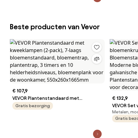
feesten, verjaardagen, thuis,
tafeldecoratiestandaard, roségoud
Beste producten van Vevor
€ 107,9
VEVOR Plantenstandaard met
€ 132,9
kweeklampen (2-pack), 7-laags
VEVOR Set v
Gratis bezorging
Metalen, mod
bloemenstandaard, bloementrap,
bloemenkru
Gratis bez
plantentrap, 3 timers en 10
Bloemensta
helderheidsniveaus, bloemenplank
Moderne b
voor de woonkamer, 550x260x1665mm
galvanisch