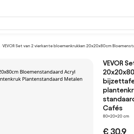
VEVOR Set van 2 vierkante bloemenkrukken 20x20x80cm Bloemenstan
VEVOR Se
20x20x80
bijzettaf
plantenk
standaard
Cafés
Afmetingen
80×20×20 cm
€ 30,9