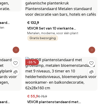
aard
€ 132,9
len
VEVOR Set van 10 vierkante
Metalen, moderne, voor één plant
ylplank,
bloemenkrukken 28 x 28 x 80 cm
Gratis bezorging
eschikt voor
Bloemenstandaard IJzeren bijzettafel
rdagen,
Moderne bloemenzuil Goudkleurige
oratie.
galvanische plantenkruk
Plantenstandaard Metalen standaard
voor decoratie van bars, hotels en
-26 %
cafés
€ 55,9
€ 75,9
aard
VEVOR plantenstandaard met