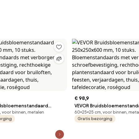
€ 98,9
idsbloemenstandaard
VEVOR Bruidsbloemenstand
 voor binnen, metalen
60×25×25 cm, voor binnen, meta
0 mm, 10 stuks.
250x250x600 mm, 10 stuks.
orging
Gratis bezorging
andaards met verborgen
Bloemenstandaards met ve
estiging, rechthoekige
schroefbevestiging, recht
ndaard voor bruiloften,
plantenstandaard voor brui