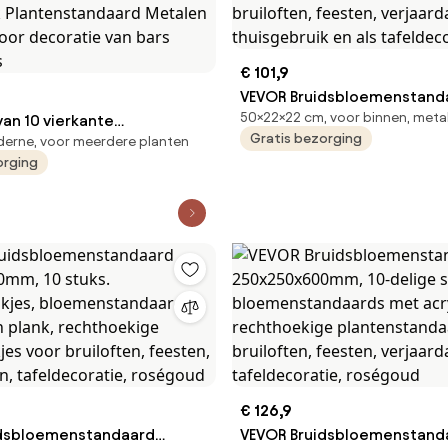
€ 101,9
VEVOR Bruidsbloemenstand
50×22×22 cm, voor binnen, meta
an 10 vierkante
220x220x500mm, 10 stuks.
Gratis bezorging
erne, voor meerdere planten
kken 20 x 20 x 60 cm
Bloemenstandaards met acr
orging
ndaard Acryl bijzettafel
cilindrisch, kubusvormig, g
oemenzuil Acryl laminaat
bruiloften, feesten, verjaa
k Plantenstandaard Metalen
thuisgebruik en als tafeldec
voor decoratie van bars
és
€ 126,9
idsbloemenstandaard
VEVOR Bruidsbloemenstand