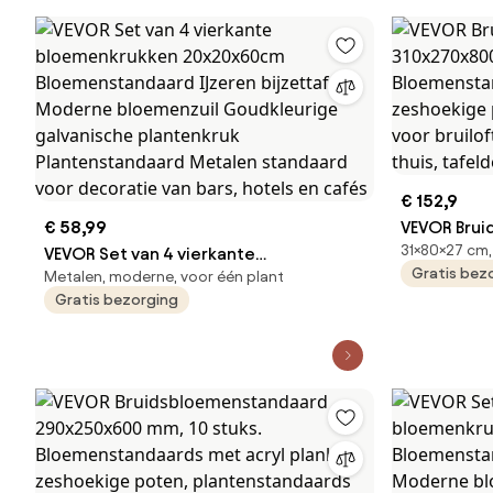
hotels en cafés
feesten, ve
tafeldecor
€ 152,9
€ 58,99
VEVOR Bru
31×80×27 cm,
VEVOR Set van 4 vierkante
310x270x80
Gratis bez
Metalen, moderne, voor één plant
bloemenkrukken 20x20x60cm
Bloemensta
Gratis bezorging
Bloemenstandaard IJzeren bijzettafel
zeshoekige
Moderne bloemenzuil Goudkleurige
voor bruilo
galvanische plantenkruk
thuis, taf
Plantenstandaard Metalen standaard
voor decoratie van bars, hotels en
cafés