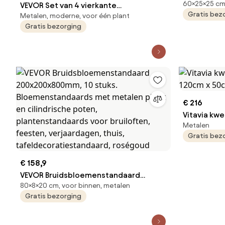
60×25×25 cm,
VEVOR Set van 4 vierkante
250x250x60
Gratis bez
Metalen, moderne, voor één plant
bloemenkrukken 20x20x80cm
Bloemenkru
Gratis bezorging
Bloemenstandaard IJzeren bijzettafel
met metale
Moderne bloemenzuil Metalen
plantenkruk
laminaat plantenkruk
feesten, v
Plantenstandaard Metalen standaard
roségoud
voor decoratie van bars Hotels Cafés
€ 216
Vitavia kwe
Metalen
x 50cm - 7
Gratis bez
€ 158,9
VEVOR Bruidsbloemenstandaard
80×8×20 cm, voor binnen, metalen
200x200x800mm, 10 stuks.
Gratis bezorging
Bloemenstandaards met metalen
plank en cilindrische poten,
plantenstandaards voor bruiloften,