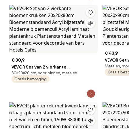
Plantensta
voor decora
cafés
€ 43,9
€ 30,9
VEVOR Set 
Metalen, mo
VEVOR Set van 2 vierkante
20x20x90c
Gratis bez
80×20×20 cm, voor binnen, metalen
bloemenkrukken 20x20x80cm
IJzeren bij
Gratis bezorging
Bloemenstandaard Acryl bijzettafel
vaas Goudk
Moderne bloemenzuil Acryl laminaat
plantenkru
plantenkruk Plantenstandaard Metalen
standaard 
standaard voor decoratie van bars
hotels en 
Hotels Cafés