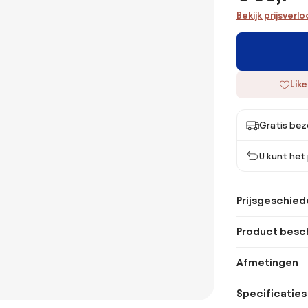
Bekijk prijsverl
Like
Gratis bez
U kunt het
Prijsgeschied
Product besch
Afmetingen
Specificaties