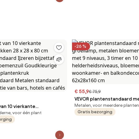
-26 %
€ 55,9
€ 75,9
VEVOR plantenstandaard m
Metalen, voor meerdere planten
an 10 vierkante
groeilamp, metalen
Gratis bezorging
erne, voor één plant
kken 28 x 28 x 80 cm
bloemenstandaard met 9 ni
orging
ndaard IJzeren bijzettafel
timer en 10 helderheidsnive
loemenzuil Goudkleurige
bloemenplank voor woonka
e plantenkruk
balkondecoratie, 62x28x16