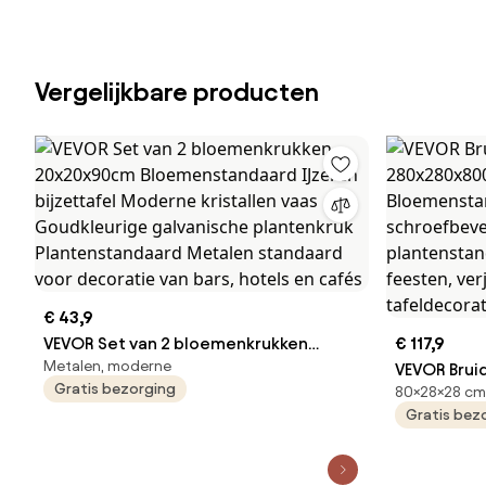
Vergelijkbare producten
€ 43,9
VEVOR Set van 2 bloemenkrukken
€ 117,9
Metalen, moderne
20x20x90cm Bloemenstandaard
VEVOR Bru
Gratis bezorging
80×28×28 cm,
IJzeren bijzettafel Moderne kristallen
280x280x80
Gratis bez
vaas Goudkleurige galvanische
Bloemenst
plantenkruk Plantenstandaard Metalen
schroefbev
standaard voor decoratie van bars,
plantensta