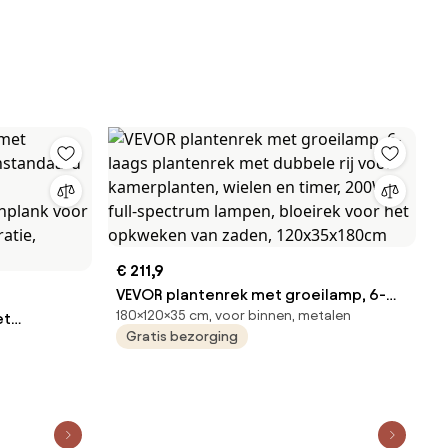
€ 211,9
VEVOR plantenrek met groeilamp, 6-
180×120×35 cm, voor binnen, metalen
et
laags plantenrek met dubbele rij voor
Gratis bezorging
kamerplanten, wielen en timer, 200W
veaus, 3
full-spectrum lampen, bloeirek voor
aus,
het opkweken van zaden,
mer- en
120x35x180cm
0 cm