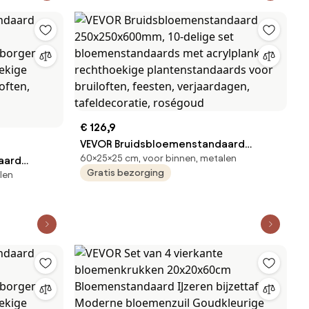
€ 126,9
VEVOR Bruidsbloemenstandaard
60×25×25 cm, voor binnen, metalen
aard
250x250x600mm, 10-delige set
Gratis bezorging
len
bloemenstandaards met acrylplank,
rborgen
rechthoekige plantenstandaards voor
hoekige
bruiloften, feesten, verjaardagen,
loften,
tafeldecoratie, roségoud
s,