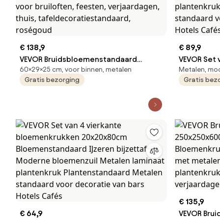
€ 138,9
€ 89,9
VEVOR Bruidsbloemenstandaard
VEVOR Set v
60×29×25 cm, voor binnen, metalen
Metalen, mod
290x250x600 mm, 10 stuks.
bloemenkru
Gratis bezorging
Gratis bez
Bloemenstandaards met acryl plank en
Bloemensta
zeshoekige poten, plantenstandaards
Moderne bl
voor bruiloften, feesten, verjaardagen,
plantenkru
thuis, tafeldecoratiestandaard,
standaard 
roségoud
Hotels Caf
€ 135,9
€ 64,9
VEVOR Bru