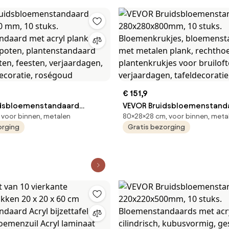
rjaardagen, thuis,
feesten, verjaardagen, thui
atie, roségoud
tafeldecoratie, roségoud
€ 151,9
idsbloemenstandaard
VEVOR Bruidsbloemenstand
 voor binnen, metalen
80×28×28 cm, voor binnen, meta
0 mm, 10 stuks.
280x280x800mm, 10 stuks.
orging
Gratis bezorging
ndaard met acryl plank en
Bloemenkrukjes, bloemens
 poten, plantenstandaard
met metalen plank, rechth
ften, feesten, verjaardagen,
plantenkrukjes voor bruilof
eldecoratie, roségoud
feesten, verjaardagen, tafe
roségoud