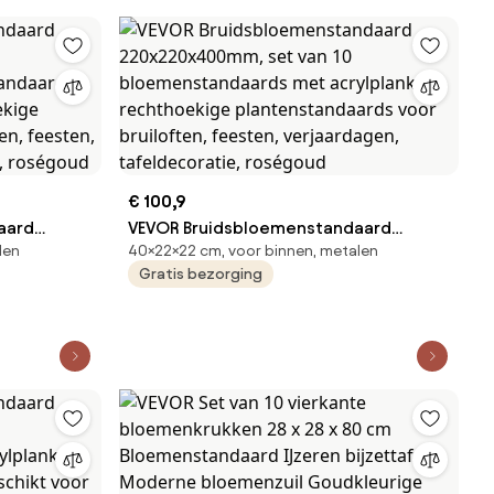
s,
hotels en cafés
€ 100,9
aard
VEVOR Bruidsbloemenstandaard
len
40×22×22 cm, voor binnen, metalen
220x220x400mm, set van 10
Gratis bezorging
tandaards
bloemenstandaards met acrylplank,
oekige
rechthoekige plantenstandaards voor
ten,
bruiloften, feesten, verjaardagen,
ldecoratie,
tafeldecoratie, roségoud