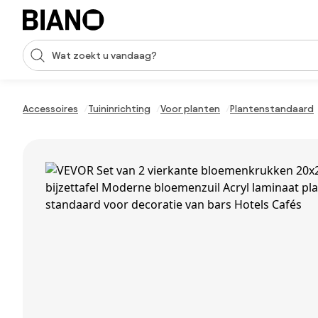
Navigatie overslaan, naar inhoud springen
Zoekopdracht invoeren
Inhoud overslaan, naar voettekst springen
Accessoires
Tuininrichting
Voor planten
Plantenstandaard