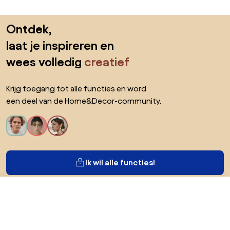
Sla de voettekst over, ga naar het begin van de pagina
Ontdek,
laat je inspireren en
wees volledig
creatief
Krijg toegang tot alle functies en word
een deel van de Home&Decor-community.
Ik wil alle functies!
€ 53,9
Ga naar
Over Biano