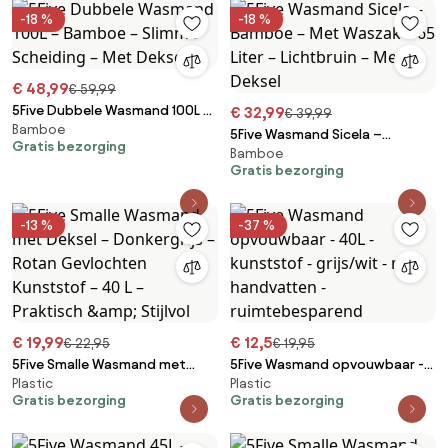
-18 %
-18 %
€ 48,99
€ 59,99
5Five Dubbele Wasmand 100L –
€ 32,99
€ 39,99
Bamboe
Bamboe – Slimme Scheiding –
5Five Wasmand Sicela –
Gratis bezorging
Met Deksel
Bamboe
Bamboe – Met Waszak – 65
Gratis bezorging
Liter – Lichtbruin – Met Deksel
-13 %
-37 %
€ 19,99
€ 12,5
€ 22,95
€ 19,95
5Five Smalle Wasmand met
5Five Wasmand opvouwbaar -
Plastic
Plastic
Deksel – Donkergrijs – Rotan
40L - kunststof - grijs/wit -
Gratis bezorging
Gratis bezorging
Gevlochten Kunststof – 40 L –
met handvatten -
Praktisch &amp; Stijlvol
ruimtebesparend