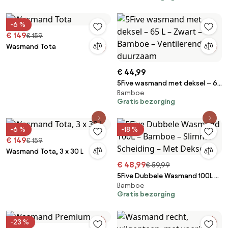
-6 %
€ 149
€ 159
Wasmand Tota
€ 44,99
5Five wasmand met deksel – 65
Bamboe
L – Zwart – Bamboe –
Gratis bezorging
Ventilerend en duurzaam
-6 %
-18 %
€ 149
€ 159
Wasmand Tota, 3 x 30 L
€ 48,99
€ 59,99
5Five Dubbele Wasmand 100L –
Bamboe
Bamboe – Slimme Scheiding –
Gratis bezorging
Met Deksel
-23 %