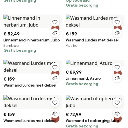
Gratis bezorging
Op voorraad
TRESSIE
50,5x62,5x32cm bruin
Gratis bezorging
€ 52,49
€ 159
Linnenmand in herbarium, Jubo
Wasmand Lurdes met deksel
Bamboe
Plastic
Gratis bezorging
€ 89,99
Linnenmand, Azuro
€ 159
Gratis bezorging
Wasmand Lurdes met deksel
€ 159
€ 72,99
Wasmand Lurdes met deksel
Wasmand of opberging Jubo
Gratis bezorging