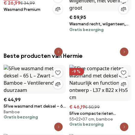
€ 26,99
€ 34,99
Wasmand Premium
€ 59,95
Wasmand recht, wilgenteen,
Gratis bezorging
met voering, groot
Beste producten van Hermie
-9 %
€ 44,99
5Five wasmand met deksel – 65
€ 46,19
€ 50,99
Bamboe
L – Zwart – Bamboe –
5Five compacte rieten
Gratis bezorging
Ventilerend en duurzaam
55×22×37 cm, bamboe
wasmand met deksel 40L –
Gratis bezorging
Natuurlijk en functioneel
ontwerp - L37 x B22 x H55 cm