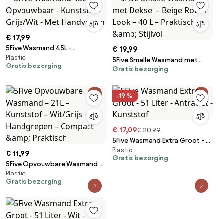
€ 17,99
5Five Wasmand 45L -
€ 19,99
Plastic
Opvouwbaar - Kunststof -
5Five Smalle Wasmand met
Gratis bezorging
Grijs/Wit - Met Handvatten
Gratis bezorging
Deksel – Beige Rotan Look – 40
L – Praktisch &amp; Stijlvol
-19 %
€ 17,09
€ 20,99
5Five Wasmand Extra Groot - 51
Plastic
Liter - Antraciet - Kunststof
€ 11,99
Gratis bezorging
5Five Opvouwbare Wasmand –
Plastic
21L – Kunststof – Wit/Grijs –
Gratis bezorging
Handgrepen – Compact &amp;
Praktisch