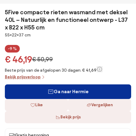
5Five compacte rieten wasmand met deksel
40L – Natuurlijk en functioneel ontwerp - L37
x B22 x H55 cm
Afmetingen
55×22×37 cm
-9 %
€ 46,19
€ 50,99
Beste prijs van de afgelopen 30 dagen:
€ 41,69
Bekijk prijsverloop
Ga naar Hermie
Like
Vergelijken
Bekijk prijs
Gratis bezorging