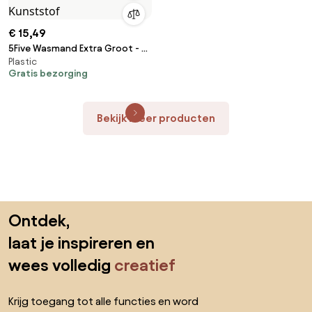
€ 15,49
5Five Wasmand Extra Groot - 51
Plastic
Liter - Wit - Kunststof
Gratis bezorging
Bekijk meer producten
Sla de voettekst over, ga naar het begin van de pagina
Ontdek,
laat je inspireren en
wees volledig
creatief
Krijg toegang tot alle functies en word