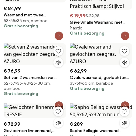
€ 84,99
Wasmand met twee
€ 19,99
€ 22,95
58×55×35 cm, bamboe
compartimenten, van
5Five Smalle Wasmand met
Gratis bezorging
gevlochten zeegras, AZURO
Plastic
Deksel – Donkergrijs – Rotan
Gratis bezorging
Gevlochten Kunststof – 40 L –
Praktisch &amp; Stijlvol
€ 76,99
€ 62,99
Set van 2 wasmanden van
Ovale wasmand, gevlochten
52-57×35-40×25-30 cm,
33×51×66 cm, bamboe
gevlochten zeegras, AZURO
zeegras, AZURO
bamboe
Gratis bezorging
Gratis bezorging
€ 72,99
€ 289
Gevlochten linnenmand,
Sapho Bellagio wasmand