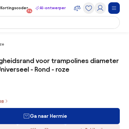
Kortingscodes
AI-ontwerper
74
oze
ligheidsrand voor trampolines diameter
niverseel - Rond - roze
oop
Ga naar Hermie