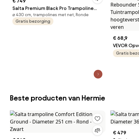
€ 749
Salta Premium Black Pro Trampoline
⌀ 430 cm, trampolines met net, Ronde
Zwart - Ø430 cm - Rond
Gratis bezorging
€ 68,9
VEVOR Opvo
Fitness Re
Gratis bez
Laadvermog
Rebounder
Tuintrampo
hoogtevers
veren
Beste producten van Hermie
€ 479