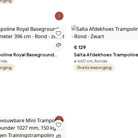
orging
 trampoline met handvat,
mpoline, tuintrampoline
rs, verjaardagscadeau voor
anaf 3 jaar, draagvermogen
d
€ 129
poline Royal Baseground
Salta Afdekhoes Trampolin
onde
⌀ 460 cm, Ronde
iameter 396 cm - Rond -
- Rond - Zwart
orging
Gratis bezorging