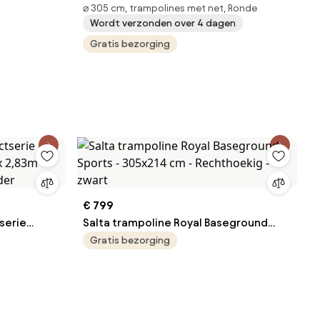
⌀ 305 cm, trampolines met net, Ronde
nje
buitenkant 305cm Jump Hero 10FT
Wordt verzonden over 4 dagen
Gratis bezorging
€ 799
serie
Salta trampoline Royal Baseground
x 2,83m -
Sports - 305x214 cm - Rechthoekig -
Gratis bezorging
der
zwart