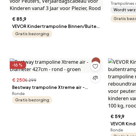
Trampolines 
buitenkant
Wordt verz
€ 85,9
Gratis bez
VEVOR Kindertrampoline Binnen/Buiten
Trampoline Opvouwbare Mini
Gratis bezorging
Trampoline met Handvat, Rebounder
Trampoline Tuintrampoline voor
Peuters, Verjaardagscadeau voor
Kinderen vanaf 3 Jaar voor Plezier,
-16 %
Rood
€ 250
€ 299
Bestway trampoline Xtreme air -
Ronde
Diameter 427cm - rond - groen
Gratis bezorging
€ 59,9
VEVOR Kind
Ronde
buitentram