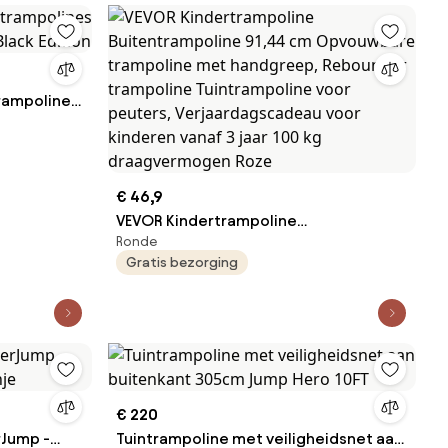
trampolines
Black
€ 46,9
VEVOR Kindertrampoline
Ronde
Buitentrampoline 91,44 cm
Gratis bezorging
Opvouwbare trampoline met
handgreep, Rebounder trampoline
Tuintrampoline voor peuters,
Verjaardagscadeau voor kinderen
vanaf 3 jaar 100 kg draagvermogen
Roze
€ 220
rJump -
Tuintrampoline met veiligheidsnet aan