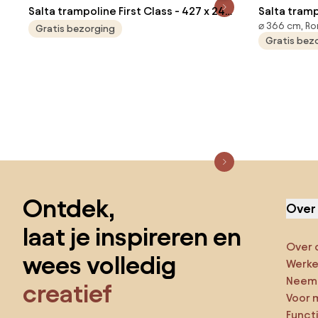
Salta trampoline First Class - 427 x 244
Salta tram
⌀ 366 cm, R
cm - Rechthoekig - Groen
Sports - D
Gratis bezorging
Gratis bez
zwart
Sla de voettekst over, ga naar het begin van de pagina
Ontdek,
Over
laat je inspireren en
Over 
wees volledig
Werken
Neem 
creatief
Voor 
Funct