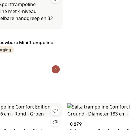
uwbare Mini Trampoline
bounder 1027 mm, 150 kg
orging
en Trainingstrampoline,
 Sporttrampoline
line met 4-niveau
telbare handgreep en 32
€ 279