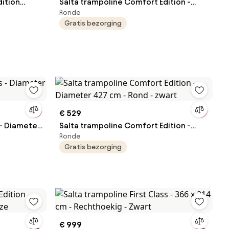
dition
Salta trampoline Comfort Edition -
Ronde
 Rond -
Diameter 305 cm - Rond - Zwart
Gratis bezorging
€ 529
 - Diameter
Salta trampoline Comfort Edition -
Ronde
Diameter 427 cm - Rond - zwart
Gratis bezorging
€ 999