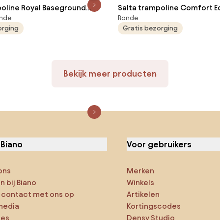
poline Royal Baseground
Salta trampoline Comfort Ed
onde
Ronde
iameter 366 cm - Rond -
Diameter 183 cm - Rond - R
orging
Gratis bezorging
Bekijk meer producten
 Biano
Voor gebruikers
ons
Merken
 bij Biano
Winkels
contact met ons op
Artikelen
media
Kortingscodes
ies
Densy Studio