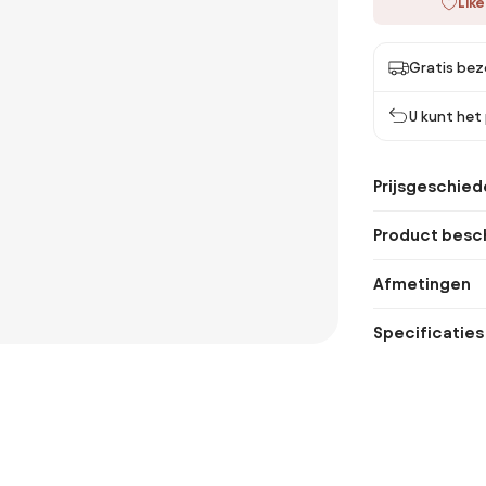
Like
Gratis bez
U kunt het
Prijsgeschied
Product besch
Afmetingen
Specificaties