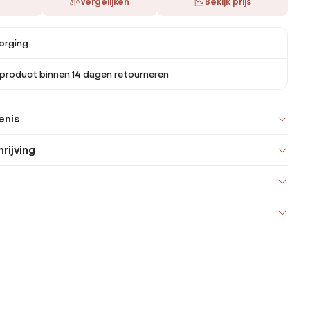
Vergelijken
Bekijk prijs
orging
 product binnen 14 dagen retourneren
enis
rijving