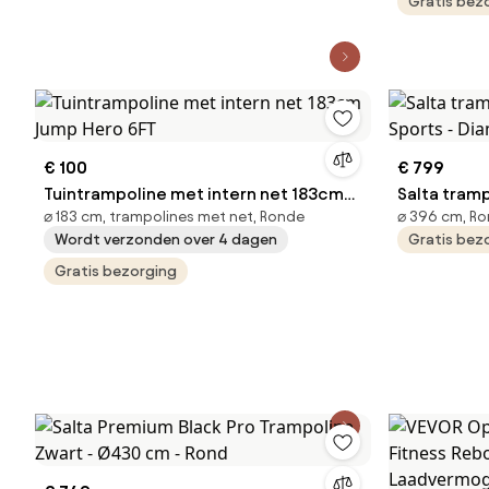
Gratis bez
opvouwbare
reboundtra
voor peute
kinderen v
100 kg, roo
€ 100
€ 799
Tuintrampoline met intern net 183cm
Salta tram
⌀ 183 cm, trampolines met net, Ronde
⌀ 396 cm, R
Jump Hero 6FT
Sports - D
Wordt verzonden over 4 dagen
Gratis bez
zwart
Gratis bezorging