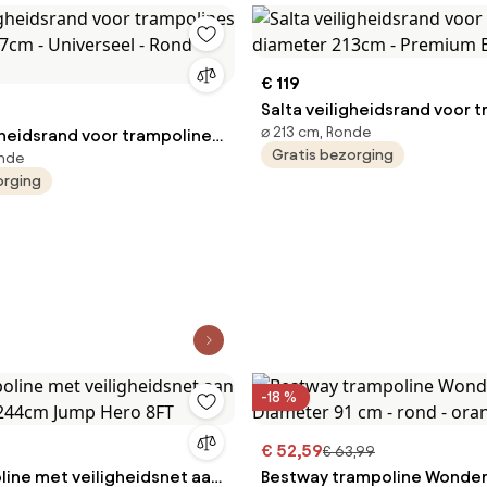
€ 119
Salta veiligheidsrand voor 
⌀ 213 cm, Ronde
gheidsrand voor trampolines
diameter 213cm - Premium 
Gratis bezorging
onde
27cm - Universeel - Rond -
Edition
orging
-18 %
€ 52,59
€ 63,99
line met veiligheidsnet aan
Bestway trampoline Wonde