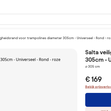
ligheidsrand voor trampolines diameter 305cm - Universeel - Rond - r
Salta vei
305cm - U
Afmetingen
⌀ 305 cm
€ 169
Bekijk prijsverl