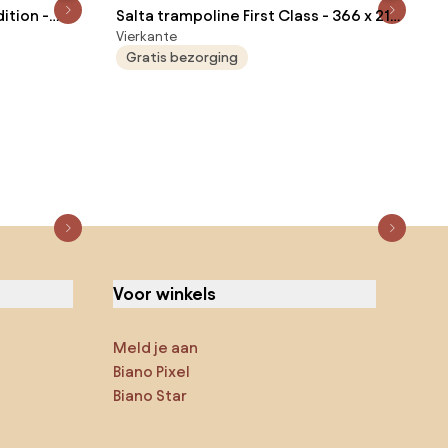
ition -
Salta trampoline First Class - 366 x 214
Vierkante
oze
cm - Rechthoekig - Zwart
Gratis bezorging
Voor winkels
Meld je aan
Biano Pixel
Biano Star