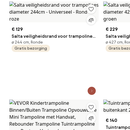
€ 129
€ 229
Salta veiligheidsrand voor trampolines
Salta veili
⌀ 244 cm, Ronde
⌀ 427 cm, R
diameter 244cm - Universeel - Rond -
diameter 4
Gratis bezorging
Gratis bez
roze
groen
€ 140
Tuintrampo