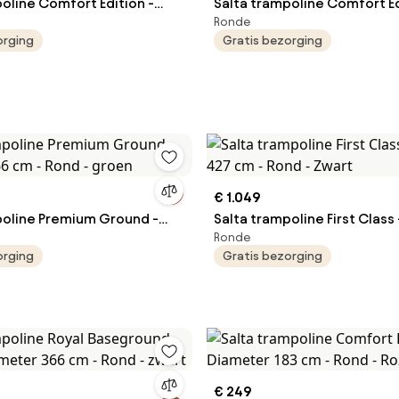
oline Comfort Edition -
Salta trampoline Comfort E
Ronde
66 cm - Rond - Groen
Ground - Diameter 183 cm -
orging
Gratis bezorging
Roze
€ 1.049
poline Premium Ground -
Salta trampoline First Class
Ronde
66 cm - Rond - groen
427 cm - Rond - Zwart
orging
Gratis bezorging
€ 249