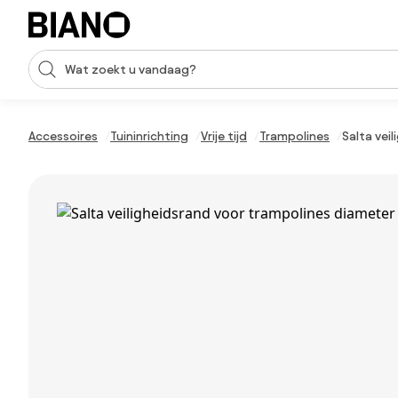
Navigatie overslaan, naar inhoud springen
Zoekopdracht invoeren
Inhoud overslaan, naar voettekst springen
Accessoires
Tuininrichting
Vrije tijd
Trampolines
Salta vei