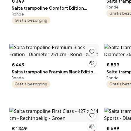
€ 349
Salta tramp
Ronde
Salta trampoline Comfort Edition
Diameter 3
Gratis bez
Ronde
Ground - Diameter 251 cm - Rond -
Gratis bezorging
Zwart
€ 449
€ 599
Salta trampoline Premium Black Edition
Salta tram
Ronde
Ronde
- Diameter 251 cm - Rond - zwart
Diameter 3
Gratis bezorging
Gratis bez
€ 1.349
€ 699