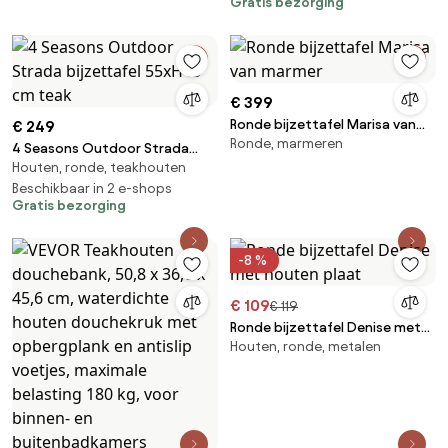
Gratis bezorging
€ 399
Ronde bijzettafel Marisa van
€ 249
Ronde, marmeren
marmer
4 Seasons Outdoor Strada
Houten, ronde, teakhouten
bijzettafel 55xH45 cm teak
Beschikbaar in 2 e-shops
Gratis bezorging
-8 %
€ 109
€ 119
Ronde bijzettafel Denise met
Houten, ronde, metalen
houten plaat