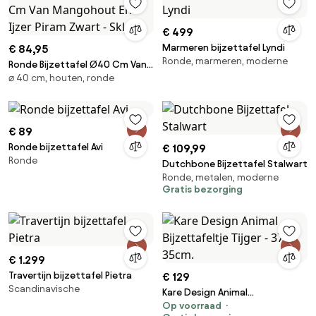
slaapkamer, kantoor,
bruin/zwart
€ 499
Marmeren bijzettafel Lyndi
€ 84,95
Ronde, marmeren, moderne
Ronde Bijzettafel Ø40 Cm Van
⌀ 40 cm, houten, ronde
Mangohout En Ijzer Piram Zwart
- Sklum
€ 89
Ronde bijzettafel Avi
€ 109,99
Ronde
Dutchbone Bijzettafel Stalwart
Ronde, metalen, moderne
Gratis bezorging
€ 1.299
Travertijn bijzettafel Pietra
€ 129
Scandinavische
Kare Design Animal
Op voorraad
Bijzettafeltje Tijger - 37 X 35cm.