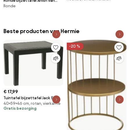
Ronde bijzettafel Anish van
Ronde
keramiek
Beste producten van Hermie
-20 %
€ 17,99
Tuintafel bijzettafel Jack 59x
40×59×46 cm, rotan, vierkante
46cm Antraciet - hoogte 40cm
Gratis bezorging
- Rotan Look - kunststof