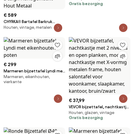
Gratis bezorging
€ 589
CHYRKA® Bartafel Barkruk
Houten, vintage, metalen
Barstoel Barmeubels SAMBOR
Loft Vintage Bar Industrieel
Design Handgemaakt Hout
Metaal
€ 299
Marmeren bijzettafel Lyndi met
Marmeren, eikenhouten,
eikenhouten poten
vierkante
€ 37,99
VEVOR bijzettafel, nachtkastje
Houten, glazen, vintage
met 2 niveaus en open planken,
Gratis bezorging
modern nachtkastje met X-
vormig metalen frame, houten
salontafel voor woonkamer,