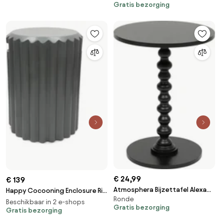
&amp; stijlvol – Industrieel
Composiet
Gratis bezorging
design
€ 24,99
€ 139
Atmosphera Bijzettafel Alexa
Happy Cocooning Enclosure Rib
Ronde
diameter 38xH50 cm – Zwart –
Bijzettafel - Smokey Anthracite
Beschikbaar in 2 e-shops
Gratis bezorging
MDF – Ronde Plantenverhoger /
- Composiet
Gratis bezorging
Salontafel