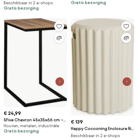
Gratis bezorging
Composiet - Geribbeld
Beschikbaar in 2 e-shops
Diameter 39,5 x H41 cm
Gratis bezorging
€ 24,99
5Five Chevron 45x35x66 cm –
€ 139
Houten, metalen, industriële
Bijzettafel – Hout/metaal –
Happy Cocooning Enclosure Rib
Gratis bezorging
Lichtbruin/zwart – Compact
Bijzettafel - Oyster Beige -
Beschikbaar in 2 e-shops