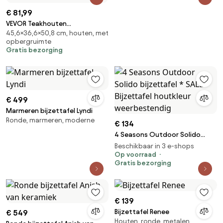
€ 81,99
VEVOR Teakhouten
45,6×36,6×50,8 cm, houten, met
douchebank, 50,8 x 36,6 x 45,6
opbergruimte
cm, waterdichte houten
Gratis bezorging
douchekruk met opbergplank
en antislip voetjes, maximale
belasting 180 kg, voor binnen-
en buitenbadkamers
€ 499
Marmeren bijzettafel Lyndi
Ronde, marmeren, moderne
€ 134
4 Seasons Outdoor Solido
bijzettafel * SALE * Bijzettafel
Beschikbaar in 3 e-shops
houtkleur weerbestendig
Op voorraad
Gratis bezorging
€ 139
Bijzettafel Renee
€ 549
Houten, ronde, metalen