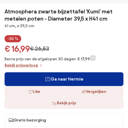
Atmosphera zwarte bijzettafel 'Kumi' met
metalen poten - Diameter 39,5 x H41 cm
Afmetingen
41 cm, ⌀ 39,5 cm
-36 %
€ 16,99
€ 26,53
Beste prijs van de afgelopen 30 dagen:
€ 17,99
Bekijk prijsverloop
Ga naar Hermie
Like
Vergelijken
Bekijk prijs
Gratis bezorging