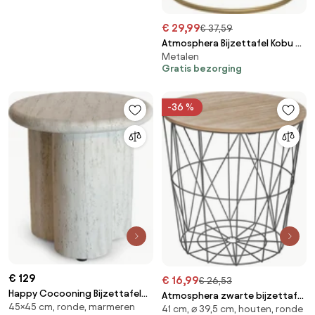
€ 29,99
€ 37,59
Atmosphera Bijzettafel Kobu –
Metalen
Goud metaal - Diameter 36 x
Gratis bezorging
H52 cm
-36 %
€ 129
€ 16,99
€ 26,53
Happy Cocooning Bijzettafel
Atmosphera zwarte bijzettafel
45×45 cm, ronde, marmeren
Rib - 45x45 cm - Travertijn
41 cm, ⌀ 39,5 cm, houten, ronde
'Kumi' met metalen poten -