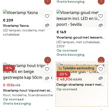
Gratis bezorging
€ 239
Vloerlamp Yasna
LED lampen, moderne, met
€ 149
schakelaar
Vloerlamp goud met leesarm
LED lampen, met schakelaar,
incl. LED en USB-poort - Sevilla
230V
Op voorraad
Gratis bezorging
-11 %
Tijdelijke aanbieding
-23 %
€ 48,95
€ 63,95
Design vloerlamp zwart met
€ 155
€ 175
Op voorraad
smoke glas - Chico
Vloerlamp hout tripod met wit
Hout, moderne, Scandinavische
en beige gestreepte kap 50cm
Op voorraad
- Lou
Gratis bezorging