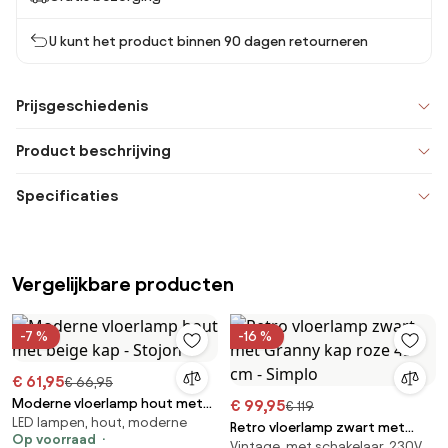
U kunt het product binnen 90 dagen retourneren
Prijsgeschiedenis
Product beschrijving
Specificaties
Vergelijkbare producten
-7 %
-16 %
€ 61,95
€ 66,95
Moderne vloerlamp hout met
€ 99,95
€ 119
LED lampen, hout, moderne
beige kap - Stojon
Retro vloerlamp zwart met
Op voorraad
Vintage, met schakelaar, 230V
Granny kap roze 45 cm - Simplo