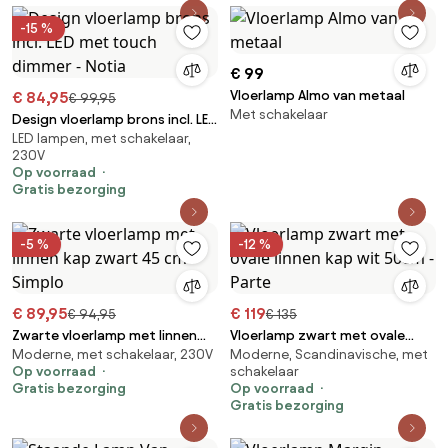
-15 %
€ 99
Vloerlamp Almo van metaal
€ 84,95
€ 99,95
Met schakelaar
Design vloerlamp brons incl. LED
LED lampen, met schakelaar,
met touch dimmer - Notia
230V
Op voorraad
Gratis bezorging
-5 %
-12 %
€ 89,95
€ 119
€ 94,95
€ 135
Zwarte vloerlamp met linnen
Vloerlamp zwart met ovale
Moderne, met schakelaar, 230V
Moderne, Scandinavische, met
kap zwart 45 cm - Simplo
linnen kap wit 50cm - Parte
Op voorraad
schakelaar
Gratis bezorging
Op voorraad
Gratis bezorging