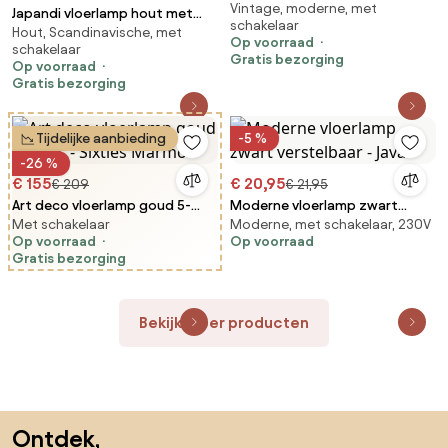
Vintage, moderne, met
brons glas - Bizle
Japandi vloerlamp hout met
schakelaar
Hout, Scandinavische, met
linnen kap 90cm - Lamel
Op voorraad
schakelaar
Gratis bezorging
Op voorraad
Gratis bezorging
Tijdelijke aanbieding
-5 %
-26 %
€ 155
€ 20,95
€ 209
€ 21,95
Art deco vloerlamp goud 5-
Moderne vloerlamp zwart
Met schakelaar
Moderne, met schakelaar, 230V
lichts - Sixties Marmo
verstelbaar - Java
Op voorraad
Op voorraad
Gratis bezorging
Bekijk meer producten
Sla de voettekst over, ga naar het begin van de pagina
Ontdek,