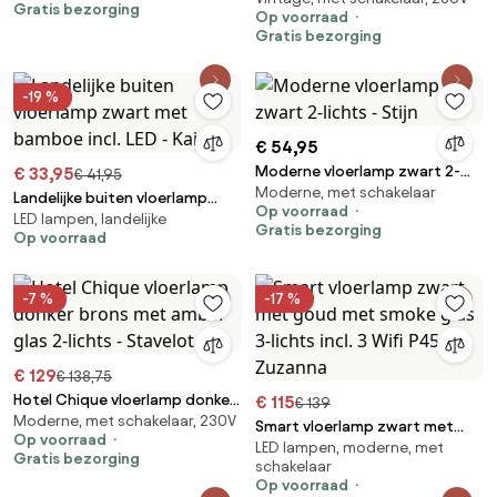
Gratis bezorging
Op voorraad
Gratis bezorging
-19 %
€ 54,95
Moderne vloerlamp zwart 2-
€ 33,95
€ 41,95
Moderne, met schakelaar
lichts - Stijn
Landelijke buiten vloerlamp
Op voorraad
LED lampen, landelijke
zwart met bamboe incl. LED -
Gratis bezorging
Op voorraad
Kaiser
-7 %
-17 %
€ 129
€ 138,75
Hotel Chique vloerlamp donker
€ 115
€ 139
Moderne, met schakelaar, 230V
brons met amber glas 2-lichts -
Smart vloerlamp zwart met
Op voorraad
Stavelot
LED lampen, moderne, met
goud met smoke glas 3-lichts
Gratis bezorging
schakelaar
incl. 3 Wifi P45 - Zuzanna
Op voorraad