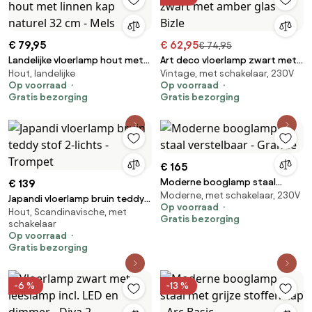
€ 79,95
€ 62,95
€ 74,95
Landelijke vloerlamp hout met
Art deco vloerlamp zwart met
Hout, landelijke
Vintage, met schakelaar, 230V
linnen kap naturel 32 cm - Mels
amber glas - Bizle
Op voorraad
Op voorraad
Gratis bezorging
Gratis bezorging
€ 165
Moderne booglamp staal
€ 139
Moderne, met schakelaar, 230V
verstelbaar - Grande
Japandi vloerlamp bruin teddy
Op voorraad
Hout, Scandinavische, met
stof 2-lichts - Trompet
Gratis bezorging
schakelaar
Op voorraad
Gratis bezorging
-6 %
-13 %