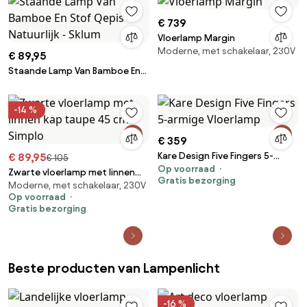
€ 739
Vloerlamp Margin
Moderne, met schakelaar, 230V
€ 89,95
Staande Lamp Van Bamboe En
Stof Qepis Natuurlijk - Sklum
-14 %
€ 359
Kare Design Five Fingers 5-
€ 89,95
€ 105
Op voorraad
armige Vloerlamp
Zwarte vloerlamp met linnen
Gratis bezorging
Moderne, met schakelaar, 230V
kap taupe 45 cm - Simplo
Op voorraad
Gratis bezorging
Beste producten van Lampenlicht
-16 %