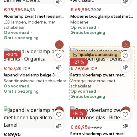
€ 79,95
€ 69,95
€ 84,95
€ 79,95
Vloerlamp zwart met leeslamp
Moderne booglamp staal met
LED lampen, moderne, met
Moderne
incl. LED en dimmer - Diva 2
grijze stoffen kap - Arc Basic
schakelaar
Op voorraad
Op voorraad
Gratis bezorging
Gratis bezorging
-20 %
Tijdelijke aanbieding
-27 %
€ 167,3
€ 79,95
€ 209
€ 109
Japandi vloerlamp beige 3-
Retro vloerlamp zwart met
Scandinavische, met schakelaar
Vintage, moderne, met
lichts - Organica
groen glas - Denise
Op voorraad
schakelaar
Gratis bezorging
Op voorraad
Gratis bezorging
-14 %
€ 68,95
€ 79,95
Retro vloerlamp zwart met
€ 89,95