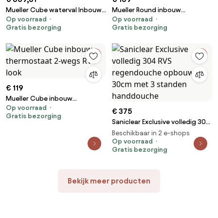
Mueller Cube waterval Inbouw
Mueller Round inbouw
Op voorraad
Op voorraad
regendouche 3-wegs
thermostaat 2-wegs RVS look
Gratis bezorging
Gratis bezorging
€ 119
Mueller Cube inbouw
Op voorraad
thermostaat 2-wegs RVS look
€ 375
Gratis bezorging
Saniclear Exclusive volledig 304
RVS regendouche opbouw
Beschikbaar in 2 e-shops
30cm met 3 standen
Op voorraad
Gratis bezorging
handdouche
Bekijk meer producten