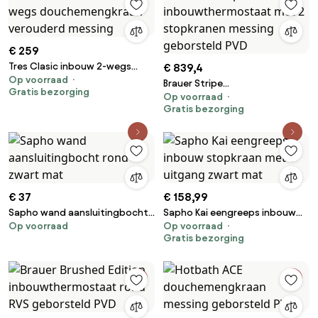
€ 259
Tres Clasic inbouw 2-wegs
€ 839,4
Op voorraad
douchemengkraan verouderd
Brauer Stripe
Gratis bezorging
messing
Op voorraad
inbouwthermostaat met 2
Gratis bezorging
stopkranen messing
geborsteld PVD
€ 37
€ 158,99
Sapho wand aansluitingbocht
Sapho Kai eengreeps inbouw
Op voorraad
Op voorraad
rond zwart mat
stopkraan met 1 uitgang zwart
Gratis bezorging
mat