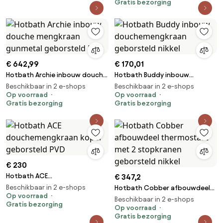
Gratis bezorging
€ 642,99
€ 170,01
Hotbath Archie inbouw douche
Hotbath Buddy inbouw
mengkraan gunmetal
douchemengkraan geborsteld
Beschikbaar in 2 e-shops
Beschikbaar in 2 e-shops
geborsteld PVD
Op voorraad
nikkel
Op voorraad
Gratis bezorging
Gratis bezorging
€ 230
Hotbath ACE
€ 347,2
douchemengkraan koper
Beschikbaar in 2 e-shops
Hotbath Cobber afbouwdeel
geborsteld PVD
Op voorraad
thermostaat met 2 stopkranen
Beschikbaar in 2 e-shops
Gratis bezorging
geborsteld nikkel
Op voorraad
Gratis bezorging