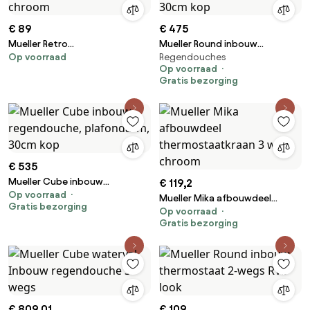
€ 89
€ 475
Mueller Retro
Mueller Round inbouw
Op voorraad
Regendouches
douchethermostaat 15cm
regendouche, plafondarm,
Op voorraad
chroom
30cm kop
Gratis bezorging
€ 535
Mueller Cube inbouw
€ 119,2
Op voorraad
regendouche, plafondarm,
Mueller Mika afbouwdeel
Gratis bezorging
30cm kop
Op voorraad
thermostaatkraan 3 weg
Gratis bezorging
chroom
€ 809,01
€ 109