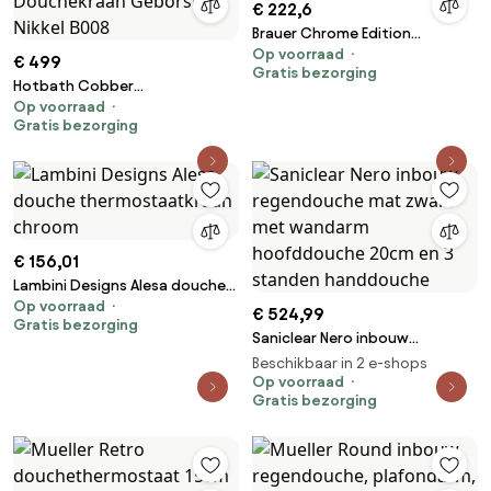
€ 222,6
Brauer Chrome Edition
Op voorraad
douchethermostaatkraan
€ 499
Gratis bezorging
Hotbath Cobber
Op voorraad
Thermostatische Douchekraan
Gratis bezorging
Geborsteld Nikkel B008
€ 156,01
Lambini Designs Alesa douche
Op voorraad
thermostaatkraan chroom
€ 524,99
Gratis bezorging
Saniclear Nero inbouw
regendouche mat zwart met
Beschikbaar in 2 e-shops
wandarm hoofddouche 20cm
Op voorraad
Gratis bezorging
en 3 standen handdouche