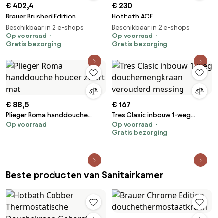
€ 402,4
€ 230
Brauer Brushed Edition
Hotbath ACE
inbouwthermostaat rond RVS
douchemengkraan messing
Beschikbaar in 2 e-shops
Beschikbaar in 2 e-shops
geborsteld PVD
Op voorraad
geborsteld PVD
Op voorraad
Gratis bezorging
Gratis bezorging
€ 88,5
€ 167
Plieger Roma handdouche
Tres Clasic inbouw 1-weg
Op voorraad
Op voorraad
houder zwart mat
douchemengkraan verouderd
Gratis bezorging
messing
Beste producten van Sanitairkamer