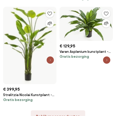
€ 129,95
Varen Asplenium kunstplant -
Gratis bezorging
80 cm
€ 399,95
Strelitzia Nicolai Kunstplant -
Gratis bezorging
235 cm