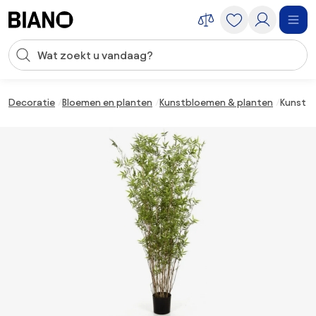
Navigatie overslaan, naar inhoud springen
Zoekopdracht invoeren
Inhoud overslaan, naar voettekst springen
Decoratie
Bloemen en planten
Kunstbloemen & planten
Kunst b