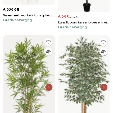
€ 229,95
Varen met wortels Kunstplant -
€ 295
€ 375
Gratis bezorging
55 cm
Kunstboom kersenbloesem wit
Gratis bezorging
250 cm hoog