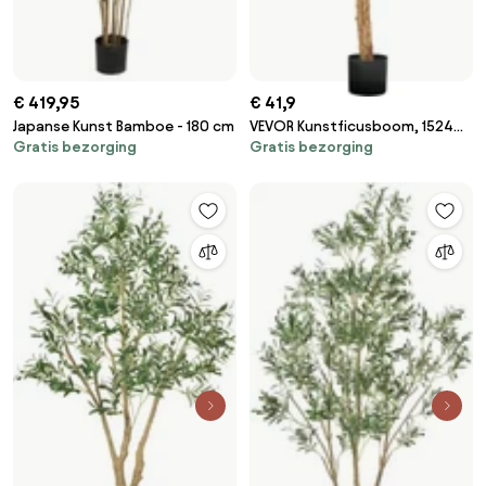
€ 419,95
€ 41,9
Japanse Kunst Bamboe - 180 cm
VEVOR Kunstficusboom, 1524
Gratis bezorging
Gratis bezorging
mm met zwarte pot,
kunstficusplant met natuurlijke
houten stam en realistische
groene bladeren, zijden boom
voor gebruik binnenshuis, voor
thuis, op kantoor en in de
woonkamer