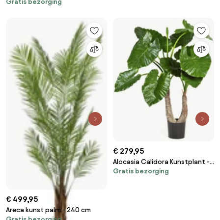
Gratis bezorging
cm
€ 279,95
Alocasia Calidora Kunstplant -
Gratis bezorging
100 cm
€ 499,95
Areca kunst palm - 240 cm
Gratis bezorging