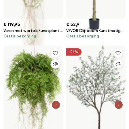
€ 119,95
€ 52,9
Varen met wortels Kunstplant -
VEVOR Olijfboom Kunstmatig
Gratis bezorging
Gratis bezorging
35 cm
81x81x179cm Kunstplant PE
Kunstplanten Nep Plastic
Planten in Pot Kunstbloem
-21 %
Geurloos Waterdicht Ideaal
voor Decoratie van Slaapkamer
Studeerkamer Woonkamer