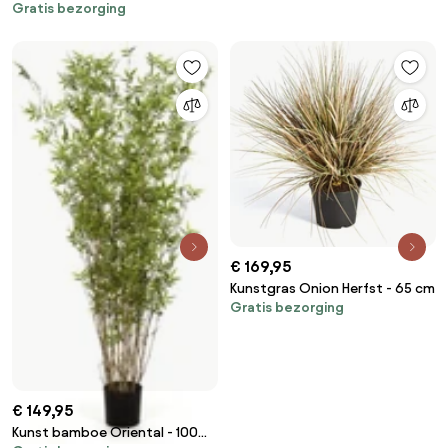
Gratis bezorging
cm
€ 169,95
Kunstgras Onion Herfst - 65 cm
Gratis bezorging
€ 149,95
Kunst bamboe Oriental - 100