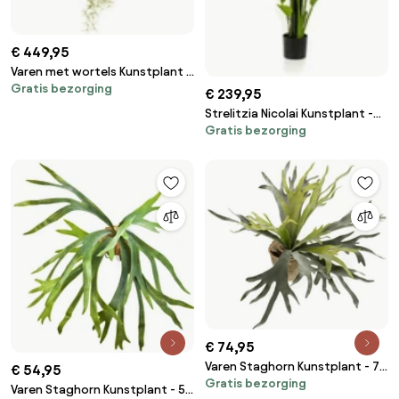
€ 449,95
Varen met wortels Kunstplant -
Gratis bezorging
80 cm
€ 239,95
Strelitzia Nicolai Kunstplant -
Gratis bezorging
150 cm
€ 74,95
Varen Staghorn Kunstplant - 75
€ 54,95
Gratis bezorging
cm
Varen Staghorn Kunstplant - 55