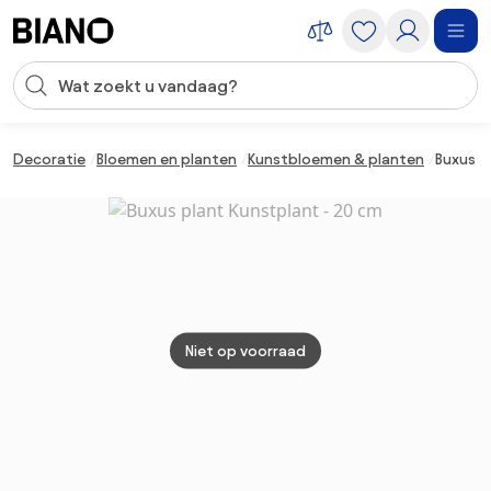
Navigatie overslaan, naar inhoud springen
Zoekopdracht invoeren
Inhoud overslaan, naar voettekst springen
Decoratie
Bloemen en planten
Kunstbloemen & planten
Buxus p
Niet op voorraad