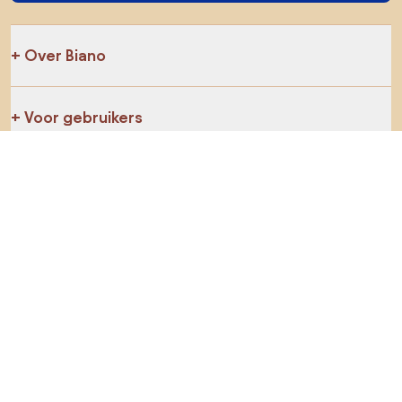
Over Biano
Voor gebruikers
Voor winkels
Ga zeker op verkenning
Producten
AI-ontwerper
Jij kan ons op sociale media vinden