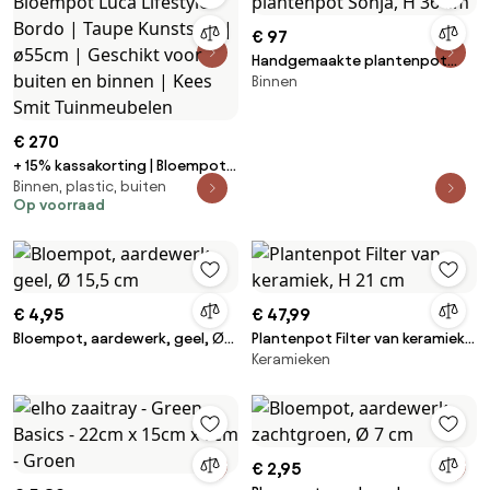
€ 97
Handgemaakte plantenpot
Binnen
Sonja, H 36 cm
€ 270
+ 15% kassakorting | Bloempot
Binnen, plastic, buiten
Luca Lifestyle Bordo | Taupe
Op voorraad
Kunststof | ø55cm | Geschikt
voor buiten en binnen | Kees
Smit Tuinmeubelen
€ 4,95
€ 47,99
Bloempot, aardewerk, geel, Ø
Plantenpot Filter van keramiek,
Keramieken
15,5 cm
H 21 cm
€ 2,95