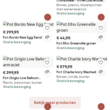
Combideal - Strelitzia Nicolai
Binnen, plastic, bloempotten
inclusief zelfwaterende pot Joy
met waterreservoir
M - 200cm
Gratis bezorging
€ 299,95
Pot Bordo New Egg Sand
€ 44,95
Gratis bezorging
Pot Elho Greenville groen
Gratis bezorging
€ 579,95
Pot Charlie Ivory Washed
€ 399,95
Binnen, ronde, buiten
Pot Grigio Low Balloon
Gratis bezorging
Plastic, betonnen, buiten
antraciet
Gratis bezorging
Bekijk meer producten