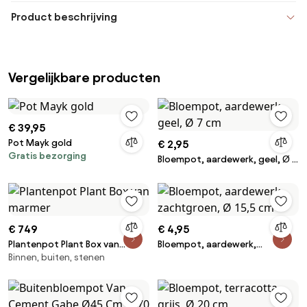
Product beschrijving
Vergelijkbare producten
€ 39,95
Pot Mayk gold
€ 2,95
Gratis bezorging
Bloempot, aardewerk, geel, Ø 7
cm
€ 749
€ 4,95
Plantenpot Plant Box van
Bloempot, aardewerk,
Binnen, buiten, stenen
marmer
zachtgroen, Ø 15,5 cm