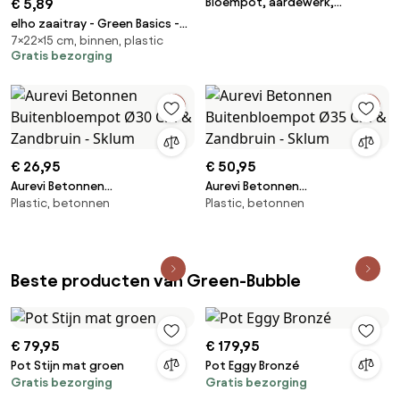
Bloempot, aardewerk,
€ 5,89
zachtgroen, Ø 7 cm
elho zaaitray - Green Basics -
7×22×15 cm, binnen, plastic
22cm x 15cm x 7cm - Groen
Gratis bezorging
€ 26,95
€ 50,95
Aurevi Betonnen
Aurevi Betonnen
Plastic, betonnen
Plastic, betonnen
Buitenbloempot Ø30 Cm &
Buitenbloempot Ø35 Cm &
Zandbruin - Sklum
Zandbruin - Sklum
Beste producten van Green-Bubble
€ 79,95
€ 179,95
Pot Stijn mat groen
Pot Eggy Bronzé
Gratis bezorging
Gratis bezorging