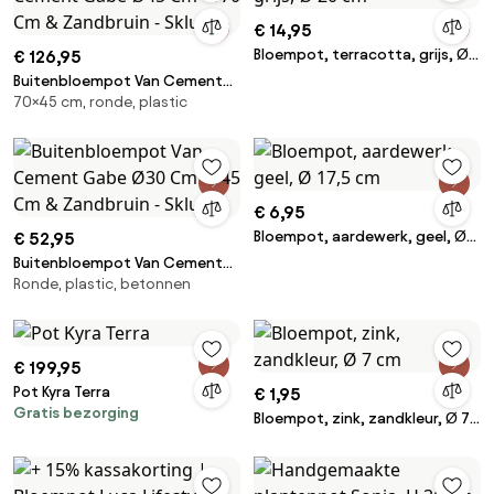
€ 14,95
Bloempot, terracotta, grijs, Ø
€ 126,95
20 cm
Buitenbloempot Van Cement
70×45 cm, ronde, plastic
Gabe Ø45 Cm - ↑70 Cm &
Zandbruin - Sklum
€ 6,95
Bloempot, aardewerk, geel, Ø
€ 52,95
17,5 cm
Buitenbloempot Van Cement
Ronde, plastic, betonnen
Gabe Ø30 Cm - ↑45 Cm &
Zandbruin - Sklum
€ 199,95
Pot Kyra Terra
€ 1,95
Gratis bezorging
Bloempot, zink, zandkleur, Ø 7
cm