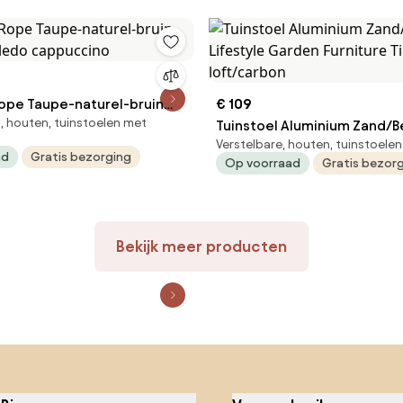
Rope Taupe-naturel-bruin
€ 109
 houten, tuinstoelen met
Hartman Toledo cappuccino
Tuinstoel Aluminium Zand/B
Verstelbare, houten, tuinstoele
Lifestyle Garden Furniture 
ad
Gratis bezorging
Op voorraad
Gratis bezor
loft/carbon
Bekijk meer producten