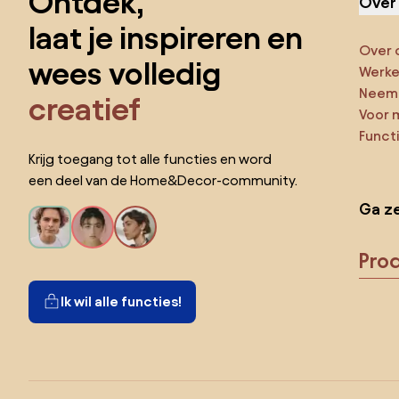
Ontdek,
Over
laat je inspireren en
Over 
wees volledig
Werken
Neem 
creatief
Voor 
Funct
Krijg toegang tot alle functies en word
een deel van de Home&Decor-community.
Ga ze
Pro
Ik wil alle functies!