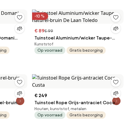
-10 %
€ 89
€ 99
 Domani
Tuinstoel Aluminium/wicker Taupe-
Kunststof
naturel-bruin De Laan Toledo
ging
Op voorraad
Gratis bezorging
€ 249
el-bruin
Tuinstoel Rope Grijs-antraciet Coco
Houten, kunststof, metalen
Custa
ging
Op voorraad
Gratis bezorging