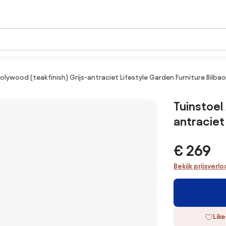
olywood (teakfinish) Grijs-antraciet Lifestyle Garden Furniture Bilbao
Tuinstoel
antraciet
€ 269
Bekijk prijsverl
Like