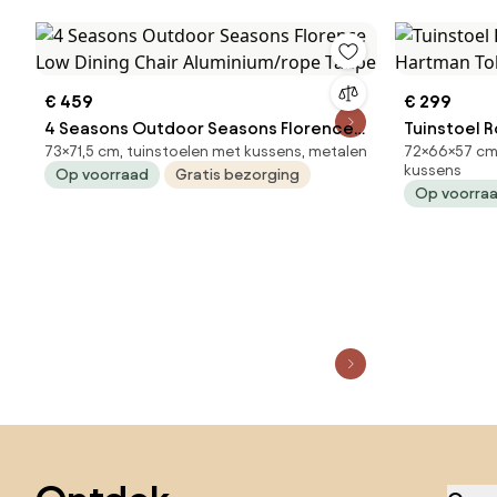
€ 459
€ 299
4 Seasons Outdoor Seasons Florence
Tuinstoel 
73×71,5 cm, tuinstoelen met kussens, metalen
72×66×57 cm,
Low Dining Chair Aluminium/rope
kussens
Op voorraad
Gratis bezorging
Taupe
Op voorra
Sla de voettekst over, ga naar het begin van de pagina