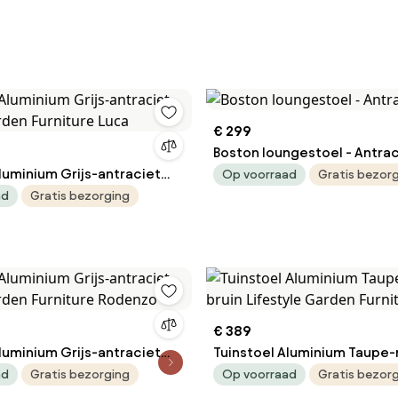
€ 299
Boston loungestoel - Antrac
luminium Grijs-antraciet
Op voorraad
Gratis bezor
arden Furniture Luca
ad
Gratis bezorging
€ 389
luminium Grijs-antraciet
Tuinstoel Aluminium Taupe-
Garden Furniture Rodenzo
bruin Lifestyle Garden Furni
ad
Gratis bezorging
Op voorraad
Gratis bezor