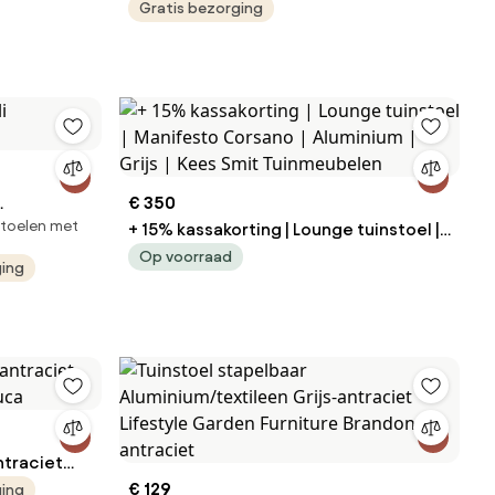
Gratis bezorging
€ 350
stoelen met
+ 15% kassakorting | Lounge tuinstoel |
Manifesto Corsano | Aluminium | Grijs |
Op voorraad
ging
Kees Smit Tuinmeubelen
ntraciet
Luca
€ 129
ging