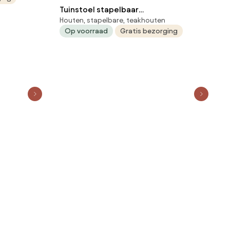
Tuinstoel stapelbaar
Houten, stapelbare, teakhouten
Aluminium/textileen Grijs-antraciet
Op voorraad
Gratis bezorging
Lifestyle Garden Furniture Brandon
antraciet