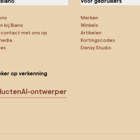
 Biano
Voor gebruikers
ons
Merken
 bij Biano
Winkels
contact met ons op
Artikelen
media
Kortingscodes
ies
Densy Studio
ker op verkenning
ducten
AI-ontwerper