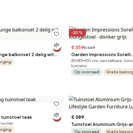
-20 %
€ 359
€ 449
ge balkonset 2 delig wit
Garden Impressions Sorelli
80×85×100 cm, verstelbare, tuin
loungestoel - donker grijs
orging
kussens
Op voorraad
Gratis bezor
 tuinstoel teak
€ 389
khouten
Tuinstoel Aluminium Grijs-a
orging
Lifestyle Garden Furniture 
Op voorraad
Gratis bezor