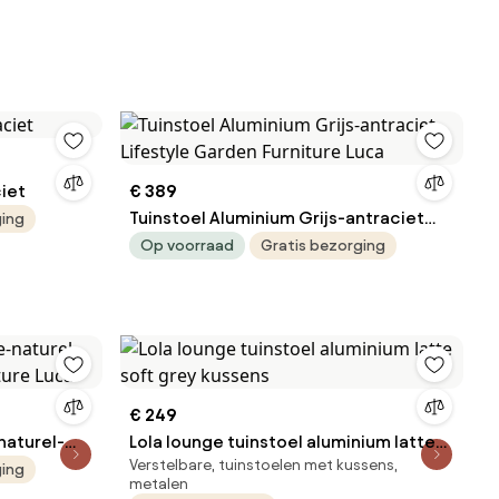
iet
€ 389
Tuinstoel Aluminium Grijs-antraciet
ging
Lifestyle Garden Furniture Luca
Op voorraad
Gratis bezorging
€ 249
naturel-
Lola lounge tuinstoel aluminium latte
Verstelbare, tuinstoelen met kussens,
ture Luca
soft grey kussens
ging
metalen