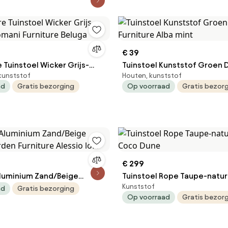
€ 39
 Tuinstoel Wicker Grijs-
Tuinstoel Kunststof Groen
 kunststof
Houten, kunststof
Domani Furniture Beluga
Furniture Alba mint
ad
Gratis bezorging
Op voorraad
Gratis bezor
€ 299
Aluminium Zand/Beige
Tuinstoel Rope Taupe-natur
Kunststof
Lifestyle Garden Furniture Alessio loft
Coco Dune
ad
Gratis bezorging
Op voorraad
Gratis bezor