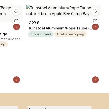
€ 699
Tuinstoel Aluminium/Rope Taupe-
eige
naturel-bruin Apple Bee Camp Bay
Op voorraad
Gratis bezorging
n met kussens
Timo
ging