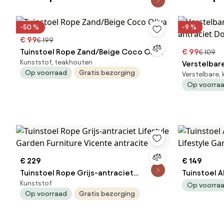
-50 %
-9 %
€ 99
€ 199
Tuinstoel Rope Zand/Beige Coco Oliva
€ 99
€ 109
Kunststof, teakhouten
Verstelbare
Op voorraad
Gratis bezorging
Verstelbare,
antraciet 
Op voorra
€ 229
€ 149
Tuinstoel Rope Grijs-antraciet
Tuinstoel 
Kunststof
Lifestyle Garden Furniture Vicente
Op voorra
Op voorraad
Gratis bezorging
antracite