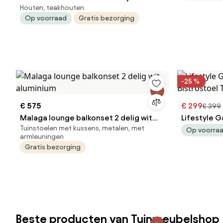
Houten, teakhouten
antraciet Lifestyle Garden Furniture
Op voorraad
Gratis bezorging
Marietta
-25 %
€ 575
€ 299
€ 399
Malaga lounge balkonset 2 delig wit
Lifestyle G
Tuinstoelen met kussens, metalen, met
aluminium
Bistrostoel 
Op voorra
armleuningen
Gratis bezorging
Beste producten van Tuinmeubelshop