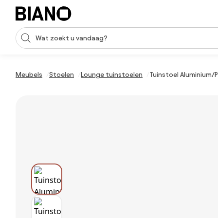
Navigatie overslaan, naar inhoud springen
Zoekopdracht invoeren
Inhoud overslaan, naar voettekst springen
Meubels
Stoelen
Lounge tuinstoelen
Tuinstoel Aluminium/P