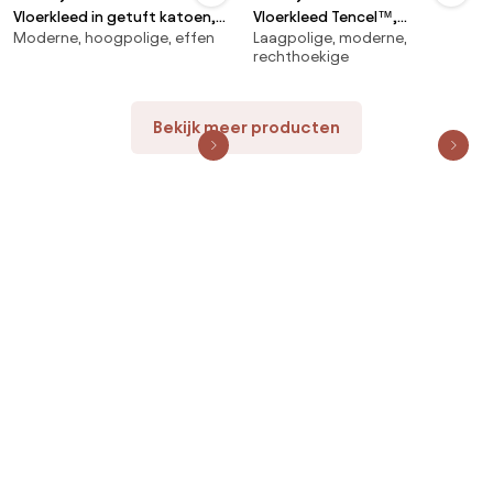
Vloerkleed in getuft katoen,
Vloerkleed Tencel™,
Moderne, hoogpolige, effen
Laagpolige, moderne,
Renzo
handgeweven, Burada
rechthoekige
Bekijk meer producten