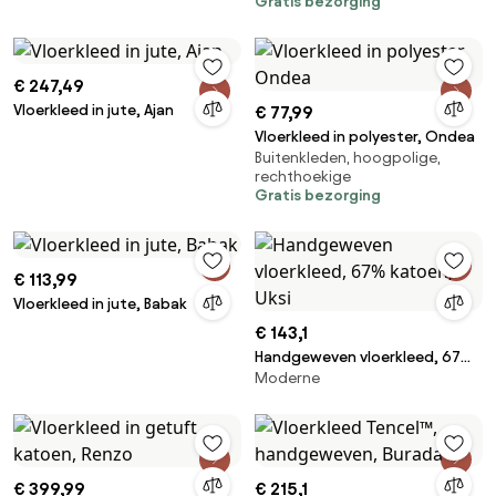
Gratis bezorging
€ 247,49
Vloerkleed in jute, Ajan
€ 77,99
Vloerkleed in polyester, Ondea
Buitenkleden, hoogpolige,
rechthoekige
Gratis bezorging
€ 113,99
Vloerkleed in jute, Babak
€ 143,1
Handgeweven vloerkleed, 67%
Moderne
katoen, Uksi
€ 399,99
€ 215,1