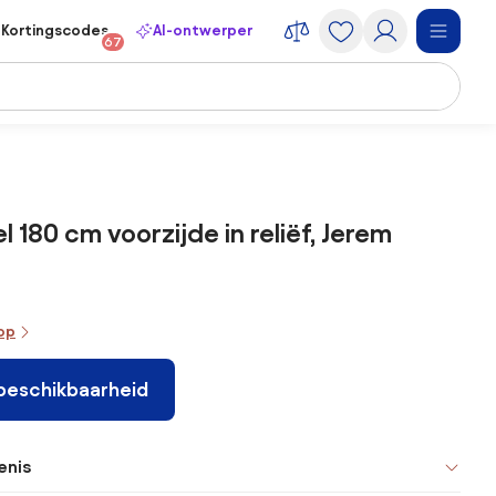
Kortingscodes
AI-ontwerper
67
 180 cm voorzijde in reliëf, Jerem
oop
 beschikbaarheid
enis