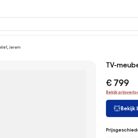
liëf, Jerem
TV-meubel
€ 799
Bekijk prijsverl
Bekijk
Prijsgeschied