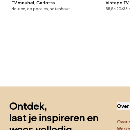
TV meubel, Carlotta
Vintage TV
Houten, op pootjes, notenhout
55,5×120×38 
Sla de voettekst over, ga naar het begin van de pagina
Ontdek,
Over
laat je inspireren en
Over 
wees volledig
Werken