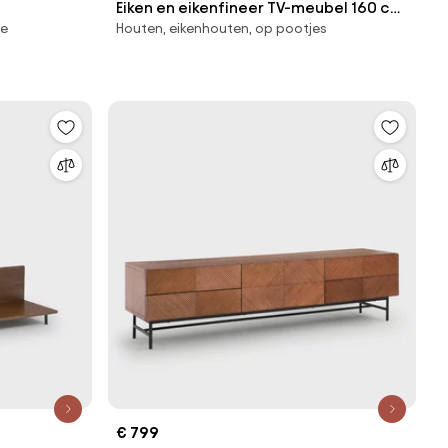
Eiken en eikenfineer TV-meubel 160 cm,
ne
Houten, eikenhouten, op pootjes
ADÉLITA
€ 799