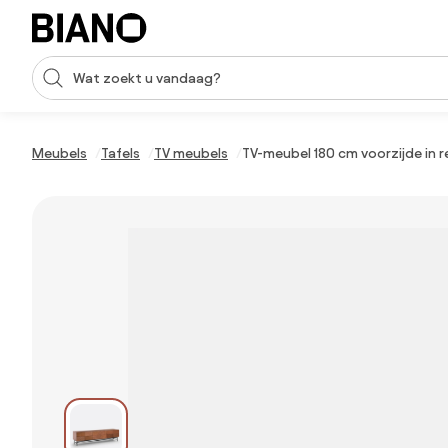
Navigatie overslaan, naar inhoud springen
Zoekopdracht invoeren
Inhoud overslaan, naar voettekst springen
Meubels
Tafels
TV meubels
TV-meubel 180 cm voorzijde in re