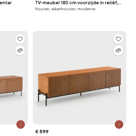
entar
TV-meubel 180 cm voorzijde in reliëf,
Houten, eikenhouten, moderne
Jerem
€ 599