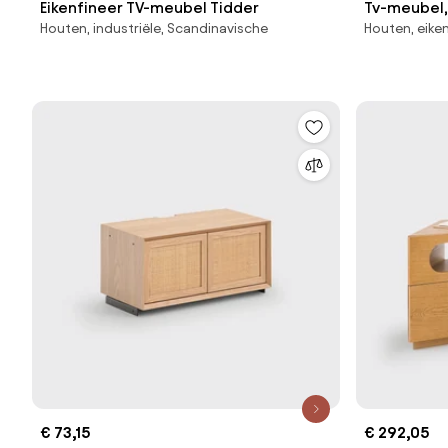
Eikenfineer TV-meubel Tidder
Tv-meubel,
Houten, industriële, Scandinavische
Houten, eike
en staalmet
€ 73,15
€ 292,05