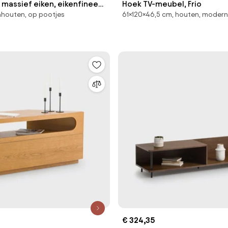
 massief eiken, eikenfineer
Hoek TV-meubel, Frio
nhouten, op pootjes
61×120×46,5 cm, houten, moder
aal, Hiba
€ 324,35