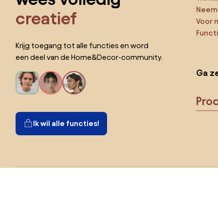
Neem 
creatief
Voor 
Funct
Krijg toegang tot alle functies en word
een deel van de Home&Decor-community.
Ga ze
Pro
Ik wil alle functies!
Kies land