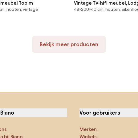
-meubel Topim
Vintage TV-hifi meubel, Lod
cm, houten, vintage
48×200×40 cm, houten, eikenho
Bekijk meer producten
 Biano
Voor gebruikers
ons
Merken
 bij Biano
Winkels