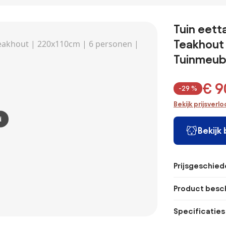
Tuin eetta
Teakhout 
Tuinmeub
€ 9
-29 %
Bekijk prijsverl
d
Bekijk
Prijsgeschied
Product besch
Specificaties