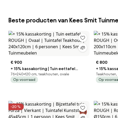
Beste producten van Kees Smit Tuinm
€ 900
€ 800
+ 15% kassakorting | Tuin eettafel
+ 15% kassa
76×240×120 cm, teakhouten, ovale
Teakhouten, 
ROUGH | Ovaal | Tuintafel Teakhout |
ROUGH | Ovaal | Tuintafel T
Op voorraad
Op voorra
240x120cm | 6 personen | Kees Smit
200x110cm 
Tuinmeubelen
Tuinmeube
-20 %