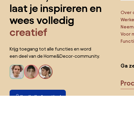
laat je inspireren en
Over 
wees volledig
Werken
Neem 
creatief
Voor 
Funct
Krijg toegang tot alle functies en word
een deel van de Home&Decor-community.
Ga ze
Pro
Ik wil alle functies!