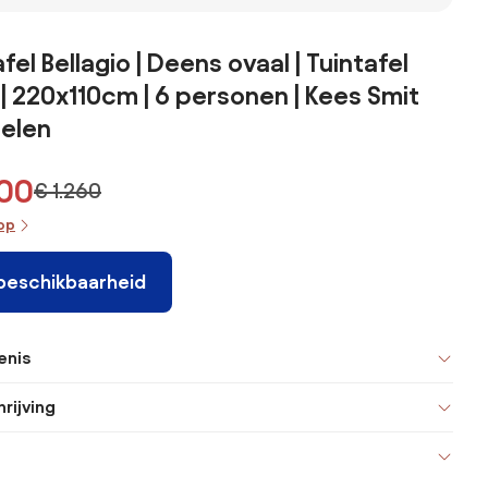
fel Bellagio | Deens ovaal | Tuintafel
| 220x110cm | 6 personen | Kees Smit
elen
00
€ 1.260
oop
 beschikbaarheid
enis
rijving