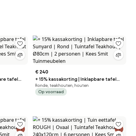
€ 240
are tafel
+ 15% kassakorting | Inklapbare tafel
Ronde, teakhouten, houten
Sunyard | Rond | Tuintafel Teakhout |
Op voorraad
s Smit
Ø80cm | 2 personen | Kees Smit
Tuinmeubelen