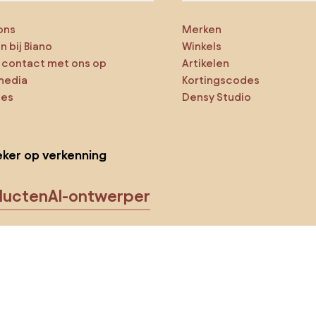
ons
Merken
 bij Biano
Winkels
contact met ons op
Artikelen
media
Kortingscodes
ies
Densy Studio
ker op verkenning
ducten
AI-ontwerper