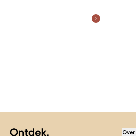
Sla de voettekst over, ga naar het begin van de pagina
Ontdek,
Over