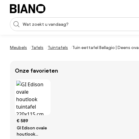
Navigatie overslaan, naar inhoud springen
Zoekopdracht invoeren
Inhoud overslaan, naar voettekst springen
Meubels
Tafels
Tuintafels
Tuin eettafel Bellagio | Deens ov
Onze favorieten
€ 589
GI Edison ovale
houtlook