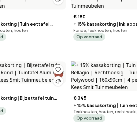
€ 180
korting | Tuin eettafel
+ 15% kassakorting | Inklapb
houten, houten
Ronde, teakhouten, houten
akhout |
Sunyard | Rond | Tuintafel Teakhout |
ad
Op voorraad
 personen | Kees Smit
Ø65cm | 2 personen | Kees 
len
Tuinmeubelen
korting | Bijzettafel tuin
€ 345
+ 15% kassakorting | Tuin ee
ad
Teakhouten, houten, rechthoek
es Smit Tuinmeubelen
Bellagio | Rechthoekig | Tuintafel
Op voorraad
Polywood | 160x90cm | 4 pe
Kees Smit Tuinmeubelen