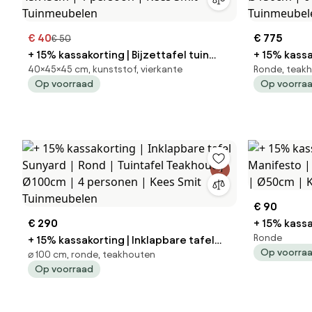
€ 40
€ 775
€ 50
+ 15% kassakorting | Bijzettafel tuin
+ 15% kassa
40×45×45 cm, kunststof, vierkante
Ronde, teak
Forza | Vierkant | Tuintafel Kunststof |
ROUGH | Rond | Tuintafel Te
Op voorraad
Op voorra
45x45cm | 1 persoon | Kees Smit
Ø150cm | 6
Tuinmeubelen
Tuinmeube
€ 90
€ 290
+ 15% kassa
Ronde
+ 15% kassakorting | Inklapbare tafel
Manifesto | Rond | Tuintafel Aluminium |
Op voorra
⌀ 100 cm, ronde, teakhouten
Sunyard | Rond | Tuintafel Teakhout |
Ø50cm | Ke
Op voorraad
Ø100cm | 4 personen | Kees Smit
Tuinmeubelen