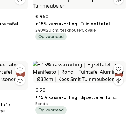
€ 950
are tafel
+ 15% kassakorting | Tuin eettafel
240×120 cm, teakhouten, ovale
ROUGH | Ovaal | Tuintafel Teakhout |
Op voorraad
Smit
240x120cm | 6 personen | Kees Smit
Tuinmeubelen
€ 90
+ 15% kassakorting | Bijzettafel tuin
Ronde
ttafel
Manifesto | Rond | Tuintafel Aluminium |
Op voorraad
ige
Ø32cm | Kees Smit Tuinmeubelen
rsonen |