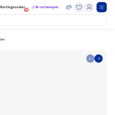
Kortingscodes
AI-ontwerper
75
len