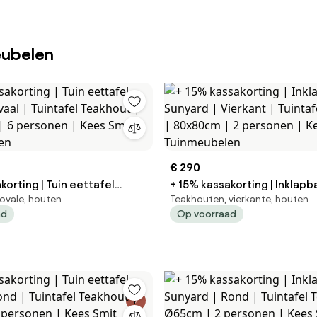
eubelen
€ 290
korting | Tuin eettafel
+ 15% kassakorting | Inklapb
ovale, houten
Teakhouten, vierkante, houten
eakhout |
Sunyard | Vierkant | Tuintafel Teakhout |
ad
Op voorraad
| 6 personen | Kees Smit
80x80cm | 2 personen | Kee
len
Tuinmeubelen