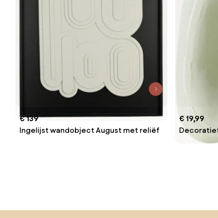
€ 139
€ 19,99
Ingelijst wandobject August met reliëf
Decoratie
Sla de voettekst over, ga naar het begin van de pagina