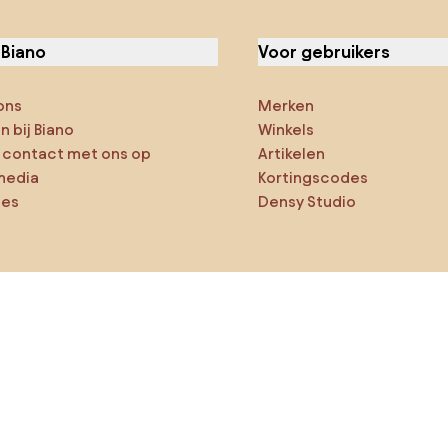
 Biano
Voor gebruikers
ons
Merken
 bij Biano
Winkels
contact met ons op
Artikelen
media
Kortingscodes
ies
Densy Studio
ker op verkenning
ducten
AI-ontwerper