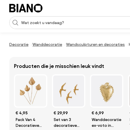
Navigatie overslaan, naar inhoud springen
Zoekopdracht invoeren
Inhoud overslaan, naar voettekst springen
Decoratie
Wanddecoratie
Wandsculpturen en decoraties
Producten die je misschien leuk vindt
€ 4,95
€ 29,99
€ 6,99
Pack Van 4
Set van 3
Wanddecoratie
Decoratieve
decoratieve
ex-voto in