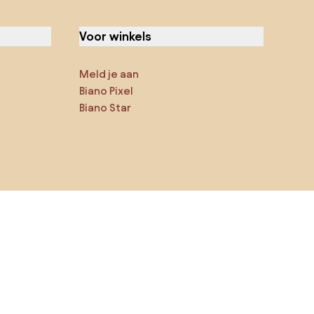
Voor winkels
Meld je aan
Biano Pixel
Biano Star
Jij kan ons op sociale media
vinden