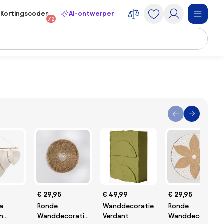
Kortingscodes
AI-ontwerper
72
€ 29,95
€ 49,99
€ 29,95
a
Ronde
Wanddecoratie
Ronde
n
Wanddecoratie
Verdant
Wanddecoratie