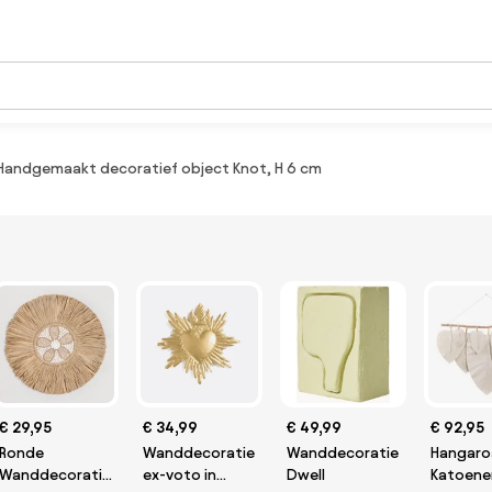
Handgemaakt decoratief object Knot, H 6 cm
€ 29,95
€ 34,99
€ 49,99
€ 92,95
Ronde
Wanddecoratie
Wanddecoratie
Hangaro
Wanddecoratie
ex-voto in
Dwell
Katoene