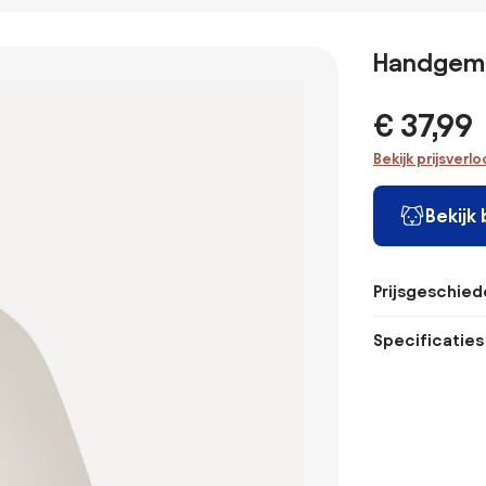
Ø50 Cm
messing,
Wandtap
Langley
Strakaza
- Sklum
Natuurlijk -
Handgema
Sklum
€ 37,99
Bekijk prijsverl
Bekijk
Prijsgeschied
Specificaties