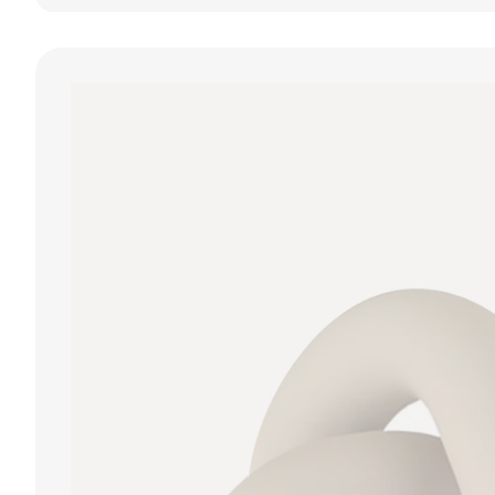
Gedroogde
vogels voor aan
messing,
Takken Bopay
de wand, Tuga
Strakaza
Goud - Sklum