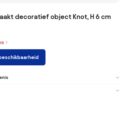
ijt Wit
Ranukao Ø40
Ø40 Cm Van
Cm - Sklum
Yaktuc Touw
Wit - Sklum
akt decoratief object Knot, H 6 cm
oop
 beschikbaarheid
enis