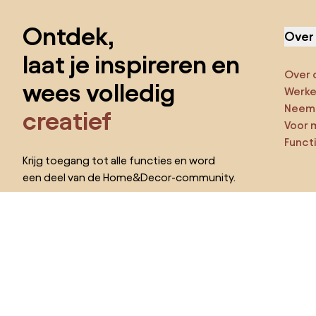
Ontdek,
Over
laat je inspireren en
Over 
wees volledig
Werken
Neem 
creatief
Voor 
Funct
Krijg toegang tot alle functies en word
een deel van de Home&Decor-community.
Ga ze
Pro
Ik wil alle functies!