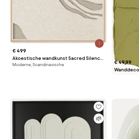
€ 499
Akoestische wandkunst Sacred Silence
€ 49,99
Moderne, Scandinavische
2
Wanddecor