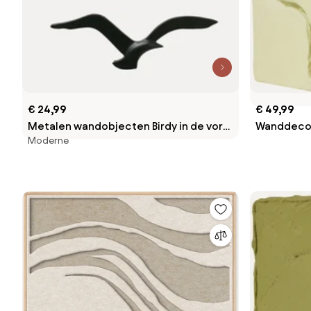
€ 24,99
€ 49,99
Metalen wandobjecten Birdy in de vorm
Wanddecor
Moderne
van vogels, set van 2