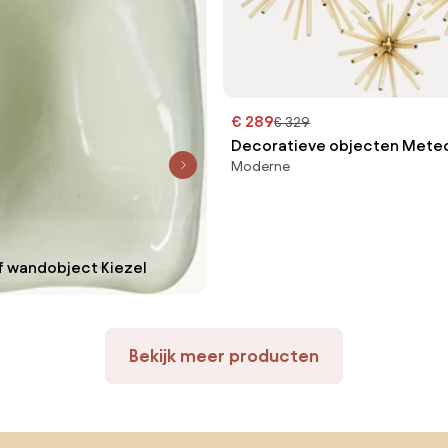
€ 289
€ 329
Decoratieve objecten Meteor
Moderne
f wandobject Kiezel
Bekijk meer producten