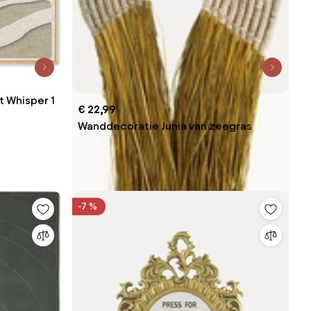
t Whisper 1
€ 22,99
Wanddecoratie Junia van zeegras
-7 %