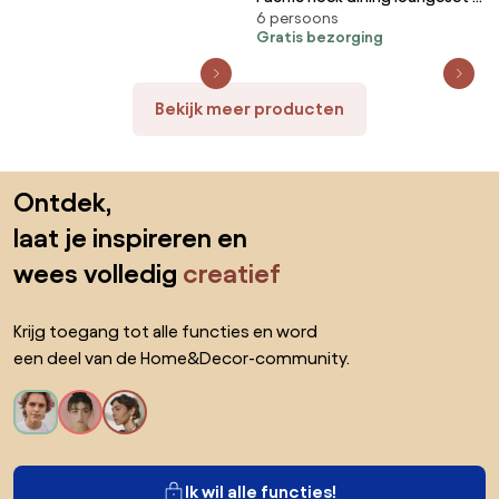
6 persoons
delig aluminium verstelbaar
Gratis bezorging
antraciet
Bekijk meer producten
Sla de voettekst over, ga naar het begin van de pagina
Ontdek,
laat je inspireren en
wees volledig
creatief
Krijg toegang tot alle functies en word
een deel van de Home&Decor-community.
Ik wil alle functies!