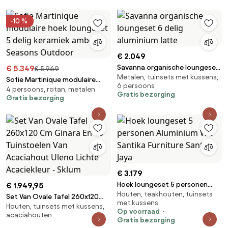
Acaciekleur & Stof Gardenia
Wit - Sklum
-10 %
€ 2.049
Savanna organische loungeset
€ 5.349
€ 5.969
Metalen, tuinsets met kussens,
6 delig aluminium latte
Sofie Martinique modulaire
6 persoons
4 persoons, rotan, metalen
hoek loungeset 5 delig
Gratis bezorging
Gratis bezorging
keramiek amber 4 Seasons
Outdoor
€ 3.179
Hoek loungeset 5 personen
€ 1.949,95
Houten, teakhouten, tuinsets
Aluminium Wit Santika Furniture
Set Van Ovale Tafel 260x120
met kussens
Santika Jaya
Houten, tuinsets met kussens,
Cm Ginara En 10 Tuinstoelen
Op voorraad
acaciahouten
Van Acaciahout Uleno Lichte
Gratis bezorging
Acaciekleur - Sklum