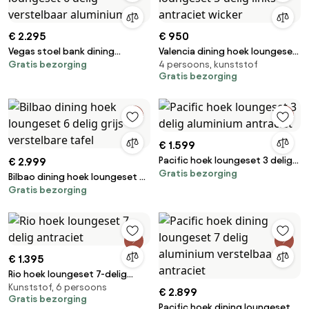
€ 2.295
€ 950
Vegas stoel bank dining
Valencia dining hoek loungeset
Gratis bezorging
4 persoons, kunststof
loungeset 6 delig verstelbaar
5-delig links antraciet wicker
Gratis bezorging
aluminium
€ 1.599
Pacific hoek loungeset 3 delig
€ 2.999
Gratis bezorging
aluminium antraciet
Bilbao dining hoek loungeset 6
Gratis bezorging
delig grijs verstelbare tafel
€ 1.395
Rio hoek loungeset 7-delig
Kunststof, 6 persoons
antraciet
€ 2.899
Gratis bezorging
Pacific hoek dining loungeset 7