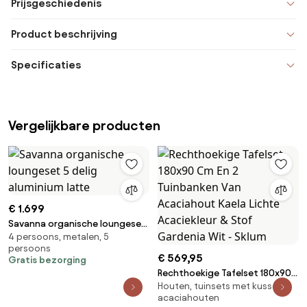
Prijsgeschiedenis
Product beschrijving
Specificaties
Vergelijkbare producten
€ 1.699
Savanna organische loungeset
4 persoons, metalen, 5
5 delig aluminium latte
persoons
€ 569,95
Gratis bezorging
Rechthoekige Tafelset 180x90
Houten, tuinsets met kussens,
Cm En 2 Tuinbanken Van
acaciahouten
Acaciahout Kaela Lichte