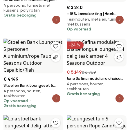
4 persoons, tuinsets met
loungeset 4 delig keramiek
€ 3.340
kussens, poly rotan
amber 4 Seasons Outdoor
+ 15% kassakorting | Hoek
Gratis bezorging
Teakhouten, metalen, tuinsets
loungeset SUNS | 5 personen |
met kussens
Loungeset Beige | Hoekbank
Op voorraad
Gecoat metaal | 255x255cm |
Kees Smit Tuinmeubelen
-24 %
€ 5.149
€ 6.769
June Safina modulaire chaise
€ 4.149
4 persoons, houten,
longue loungeset 4 delig teak
Stoel en Bank Loungeset 5
teakhouten
amber 4 Seasons Outdoor
4 persoons, houten,
personen Aluminium/rope
Gratis bezorging
teakhouten
Taupe 4 Seasons Outdoor
Op voorraad
Capalbio/Riah
Gratis bezorging