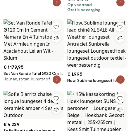
Lifestyle Garden Furniture
Op voorraad
Seashore/Brighton
Gratis bezorging
€ 1.179,95
Set Van Ronde Tafel Ø120 Cm In
€ 1.995
Houten, rotan, kunststof
Cement Namara En 4
Flow. Sublime loungeset lead
Tuinstoelen Met Armleuningen
chiné XL SALE All Weather
In Acaciahout Leilan Wit - Sklum
loungeset Antraciet Sunbrella
loungeset LoungesetHoek
loungeset outdoor textiel -
weerbestendig
€ 4.239
Sofie Biarritz chaise longue