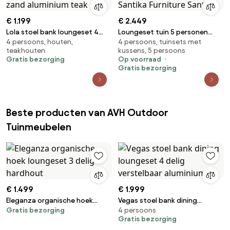
€ 1.199
€ 2.449
Lola stoel bank loungeset 4
Loungeset tuin 5 personen
4 persoons, houten,
4 persoons, tuinsets met
delig latte zand aluminium teak
Rope Zand/Beige Santika
teakhouten
kussens, 5 persoons
Furniture Santika
Gratis bezorging
Op voorraad
Gratis bezorging
Beste producten van AVH Outdoor
Tuinmeubelen
€ 1.499
€ 1.999
Eleganza organische hoek
Vegas stoel bank dining
Gratis bezorging
4 persoons
loungeset 3 delig hardhout
loungeset 4 delig verstelbaar
Gratis bezorging
aluminium