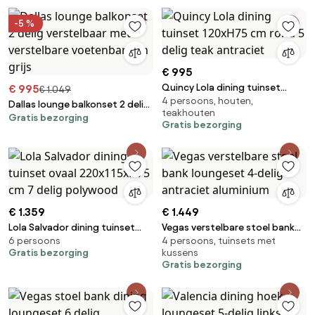
-5 %
€ 995
Quincy Lola dining tuinset
€ 995
€ 1.049
4 persoons, houten,
120xH75 cm rond 5 delig teak
Dallas lounge balkonset 2 delig
teakhouten
antraciet
Gratis bezorging
verstelbaar met verstelbare
Gratis bezorging
voetenbanken grijs
€ 1.359
€ 1.449
Lola Salvador dining tuinset
Vegas verstelbare stoel bank
6 persoons
4 persoons, tuinsets met
ovaal 220x115xH75 cm 7 delig
loungeset 4-delig antraciet
Gratis bezorging
kussens
polywood
aluminium
Gratis bezorging