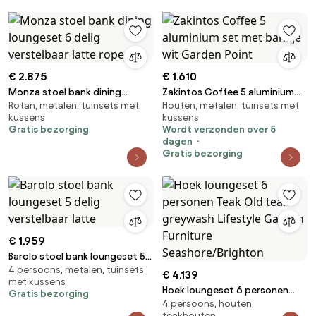
€ 2.875
€ 1.610
Monza stoel bank dining
Zakintos Coffee 5 aluminium
Rotan, metalen, tuinsets met
Houten, metalen, tuinsets met
loungeset 6 delig verstelbaar
set met bankje wit Garden
kussens
kussens
latte rope
Point
Gratis bezorging
Wordt verzonden over 5
dagen
Gratis bezorging
€ 1.959
Barolo stoel bank loungeset 5
4 persoons, metalen, tuinsets
delig verstelbaar latte
€ 4.139
met kussens
Hoek loungeset 6 personen
Gratis bezorging
4 persoons, houten,
Teak Old teak greywash
teakhouten