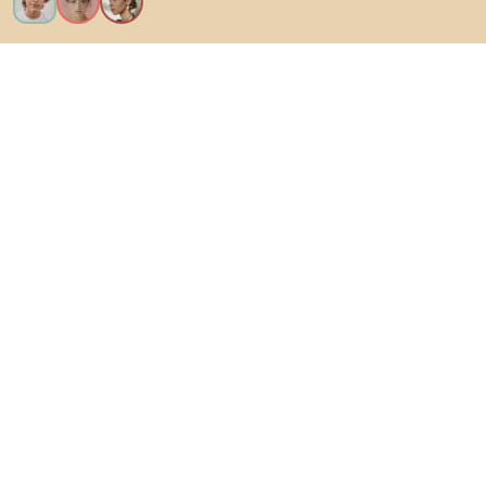
Ik wil alle functies!
Over Biano
Voor gebruikers
Voor winkels
Ga zeker op verkenning
Producten
AI-ontwerper