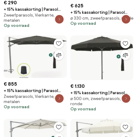
€ 290
€ 625
+ 15% kassakorting | Parasol
+ 15% kassakorting | Parasol
Zweefparasols, Vierkante,
Shadowline muurparasol |
⌀ 330 cm, zweefparasols, ronde
Shadowline Francisco | Inclusief
metalen
Inclusief hoes | Vierkant |
Op voorraad
hoes | Rond | 330cm | Met
Op voorraad
250x250cm | Met draaihendel |
draaihendel | Bruin | Kees Smit
Wit | Kees Smit Tuinmeubelen
Tuinmeubelen
€ 855
€ 1.130
+ 15% kassakorting | Parasol
+ 15% kassakorting | Parasol
Zweefparasols, Vierkante,
Shadowline Austin | Inclusief
⌀ 500 cm, zweefparasols,
Shadowline Java | Inclusief hoes
metalen
hoes | Vierkant | 300x300cm |
ronde
| Rond | 500cm | Met
Op voorraad
Op voorraad
Met draaihendel | Zwart | Kees
draaihendel | Zwart | Kees Smit
Smit Tuinmeubelen
Tuinmeubelen