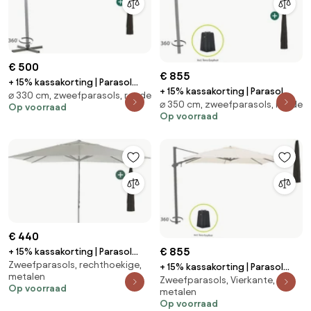
€ 500
€ 855
+ 15% kassakorting | Parasol
+ 15% kassakorting | Parasol
⌀ 330 cm, zweefparasols, ronde
Shadowline Francisco | Inclusief
⌀ 350 cm, zweefparasols, ronde
Shadowline Miami | Inclusief
Op voorraad
hoes | Rond | 330cm | Met
Op voorraad
hoes | Rond | 350cm | Met
draaihendel | Wit | Kees Smit
draaihendel | Wit | Kees Smit
Tuinmeubelen
Tuinmeubelen
€ 440
€ 855
+ 15% kassakorting | Parasol
Zweefparasols, rechthoekige,
Shadowline Cuba | Inclusief
+ 15% kassakorting | Parasol
metalen
hoes | Rechthoekig |
Zweefparasols, Vierkante,
Shadowline Austin | Inclusief
Op voorraad
metalen
400x300cm | Met katrol |
hoes | Vierkant | 300x300cm |
Op voorraad
Grijs/Antraciet | Kees Smit
Met draaihendel | Wit | Kees