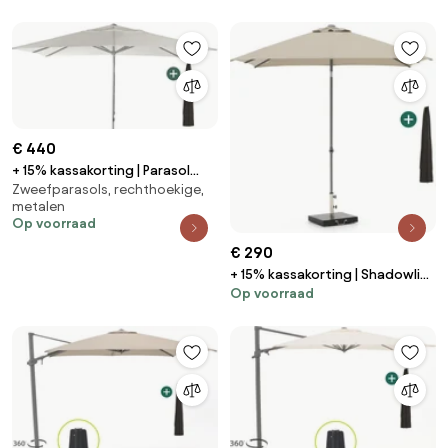
Tuinmeubelen
Smit Tuinmeubelen
€ 440
+ 15% kassakorting | Parasol
Zweefparasols, rechthoekige,
Shadowline Cuba | Inclusief
metalen
hoes | Rechthoekig |
Op voorraad
400x300cm | Met katrol | Wit |
Kees Smit Tuinmeubelen
€ 290
+ 15% kassakorting | Shadowline
Op voorraad
Push-up parasol 240x240cm |
Kees Smit Tuinmeubelen