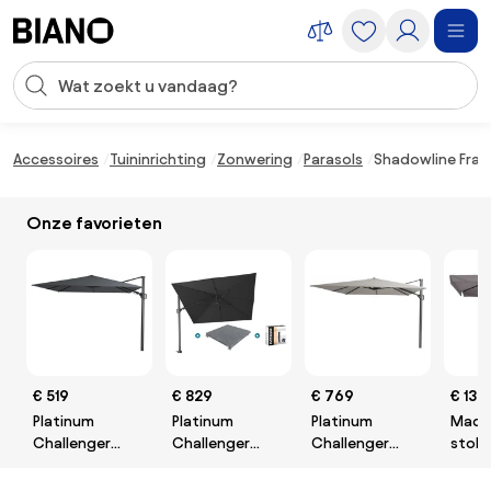
Navigatie overslaan, naar inhoud springen
Zoekopdracht invoeren
Inhoud overslaan, naar voettekst springen
Accessoires
Tuininrichting
Zonwering
Parasols
Shadowline Fra
Onze favorieten
€ 519
€ 829
€ 769
€ 139
Platinum
Platinum
Platinum
Madi
Challenger
Challenger
Challenger
stokp
zweefparasol
Premium T2 3x3
zweefparasol
Delos
T2 - 3x3 m. -
m - Faded Black
T1 Premium 4x3
Taup