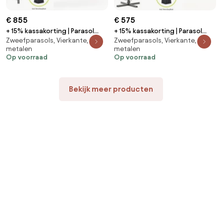
€ 855
€ 575
+ 15% kassakorting | Parasol
+ 15% kassakorting | Parasol
Zweefparasols, Vierkante,
Zweefparasols, Vierkante,
Shadowline Austin | Inclusief
Shadowline Francisco | Inclusief
metalen
metalen
hoes | Vierkant | 300x300cm |
hoes | Vierkant | 260x260cm |
Op voorraad
Op voorraad
Met draaihendel | Bruin | Kees
Met draaihendel | Wit | Kees
Smit Tuinmeubelen
Smit Tuinmeubelen
Bekijk meer producten