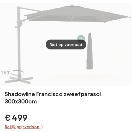
Antraciet
met voet en
m. - Manhattan
cm.
hoes
Grey
Niet op voorraad
Shadowline Francisco zweefparasol
300x300cm
€ 499
Bekijk prijsverloop