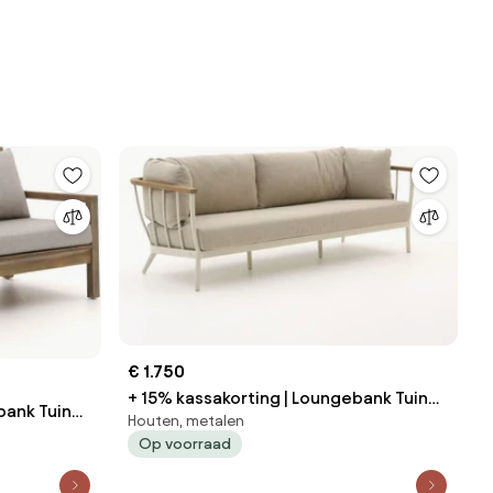
€ 1.750
+ 15% kassakorting | Loungebank Tuin
bank Tuin
Houten, metalen
Apple Bee | Aluminium | 3 personen |
Op voorraad
Tuinbank Wit | 217cm | Incl. kussens |
Incl.
Kees Smit Tuinmeubelen
ubelen