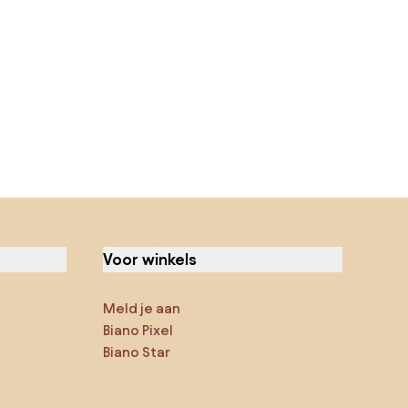
Voor winkels
Meld je aan
Biano Pixel
Biano Star