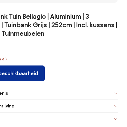
k Tuin Bellagio | Aluminium | 3
 Tuinbank Grijs | 252cm | Incl. kussens |
t Tuinmeubelen
oop
 beschikbaarheid
enis
rijving