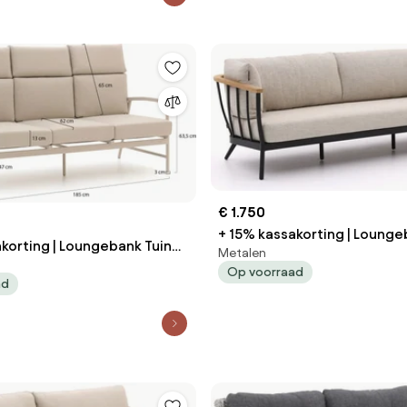
€ 1.750
+ 15% kassakorting | Lounge
korting | Loungebank Tuin
Metalen
Apple Bee | Aluminium | 3 personen |
Op voorraad
Tuinbank Natural Teak/Beige
ad
ige | 188cm | Kees Smit
217cm | Incl. kussens | Kees 
len
Tuinmeubelen