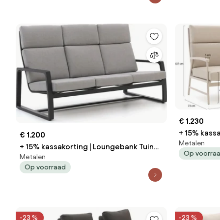
€ 1.230
+ 15% kassa
€ 1.200
Metalen
Bellagio | Aluminium | 3 personen |
+ 15% kassakorting | Loungebank Tuin
Op voorra
Tuinbank Be
Metalen
Manifesto | Aluminium | 3 personen |
Op voorraad
Tuinmeube
Tuinbank Grijs | 191cm | Incl. kussens |
Kees Smit Tuinmeubelen
-23 %
-23 %