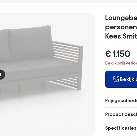
Loungeban
personen |
Kees Smi
€ 1.150
Bekijk prijsverl
d
Bekijk
Prijsgeschied
Product besch
Specificaties