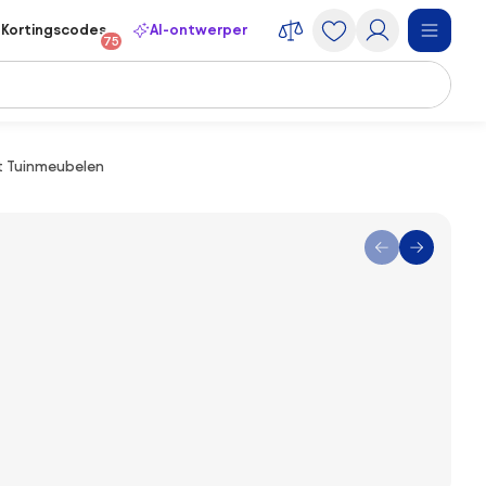
Kortingscodes
AI-ontwerper
75
mit Tuinmeubelen