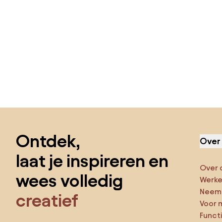
Sla de voettekst over, ga naar het begin van de pagina
Ontdek,
Over
laat je inspireren en
Over 
wees volledig
Werken
Neem 
creatief
Voor 
Funct