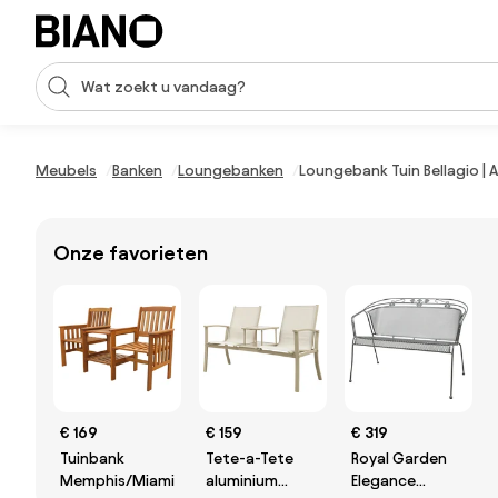
Navigatie overslaan, naar inhoud springen
Zoekopdracht invoeren
Inhoud overslaan, naar voettekst springen
Meubels
Banken
Loungebanken
Loungebank Tuin Bellagio | A
Onze favorieten
€ 169
€ 159
€ 319
Tuinbank
Tete-a-Tete
Royal Garden
Memphis/Miami
aluminium
Elegance