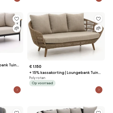
bank Tuin
€ 1.150
+ 15% kassakorting | Loungebank Tuin
/Zwart |
Poly rotan
Intenso | Wicker (vlechtwerk) | 3
Smit
Op voorraad
personen | Tuinbank Beige | 191cm | Incl.
kussens | Kees Smit Tuinmeubelen