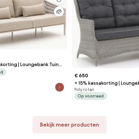
korting | Loungebank Tuin
ad
€ 650
ge | 188cm | Incl. kussens |
+ 15% kassakorting | Lounge
Tuinmeubelen
Poly rotan
Intenso | Wicker (vlechtwerk) | 2
Op voorraad
personen | Tuinbank Grijs | 13
kussens | Kees Smit Tuinme
Bekijk meer producten