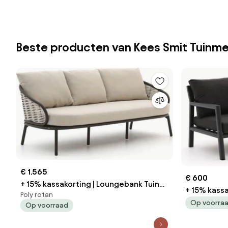
Beste producten van Kees Smit Tuinm
€ 1.565
€ 600
+ 15% kassakorting | Loungebank Tuin
+ 15% kassa
Poly rotan
Apple Bee | Wicker (vlechtwerk) | 3
Manifesto | Aluminium | 2 personen |
Op voorra
Op voorraad
personen | Tuinbank Wit | 203cm | Incl.
Tuinbank Gri
kussens | Kees Smit Tuinmeubelen
Kees Smit 