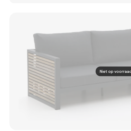
tuinbank Felix -
strekmetaal 2-
Latte/Beige
zits tuinbank -
Antraciet
Niet op voorraa