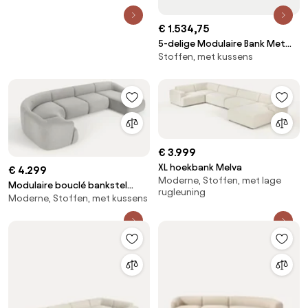
€ 1.534,75
5-delige Modulaire Bank Met
Stoffen, met kussens
Rechter Chaise Longue Fogler
Chenille Crème Beige - Sklum
€ 3.999
XL hoekbank Melva
€ 4.299
Moderne, Stoffen, met lage
Modulaire bouclé bankstel
rugleuning
Moderne, Stoffen, met kussens
Sofia