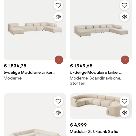
€ 1.834,75
€ 1.949,65
5-delige Modulaire Linker
6-delige Modulaire Linker
Moderne
Moderne, Scandinavische,
Chaise Longue Bank Met
Chaise Longue Bank Met Poef
Stoffen
Dubbele Divan Fogler Chenille
Fogler Corduroy Beige – Linnen
Crème Beige - Sklum
- Sklum
€ 4.999
Modulair XL U-bank Sofia