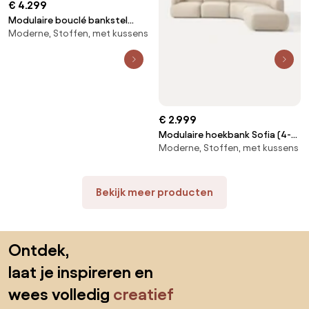
€ 4.299
Modulaire bouclé bankstel
Moderne, Stoffen, met kussens
Sofia
€ 2.999
Modulaire hoekbank Sofia (4-
Moderne, Stoffen, met kussens
zits)
Bekijk meer producten
Sla de voettekst over, ga naar het begin van de pagina
Ontdek,
laat je inspireren en
wees volledig
creatief