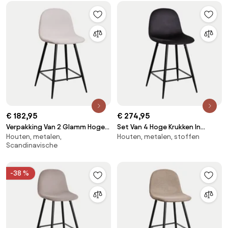
Sklum
€ 182,95
€ 274,95
Verpakking Van 2 Glamm Hoge
Set Van 4 Hoge Krukken In
Houten, metalen,
Houten, metalen, stoffen
Krukken Beige – Crème & ↑65
Glamm-fluweel Zwart & ↑65
Scandinavische
Cm & Zwart - Sklum
Cm & Zwart - Sklum
-38 %