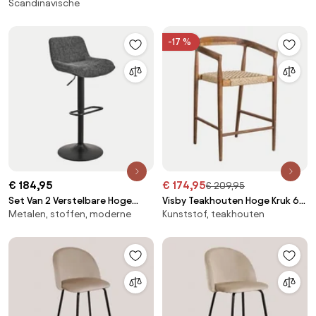
Scandinavische
Sklum
Beige - Sklum
-17 %
€ 184,95
€ 174,95
€ 209,95
Set Van 2 Verstelbare Hoge
Visby Teakhouten Hoge Kruk 65
Metalen, stoffen, moderne
Kunststof, teakhouten
Krukken Met Metalen
Cm Teakhout - Sklum
Rugleuning En Igarasi-stof Grijs
- Zwart - Sklum