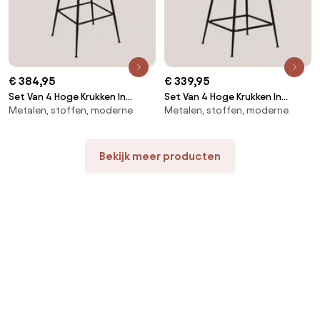
€ 384,95
€ 339,95
Set Van 4 Hoge Krukken In
Set Van 4 Hoge Krukken In
Metalen, stoffen, moderne
Metalen, stoffen, moderne
Fluweel Kana Design Bruin -
Fluweel Kana Design Bruin -
Tarwe & ↑75 Cm & Zwart -
Tarwe & ↑65 Cm & Zwart -
Sklum
Sklum
Bekijk meer producten