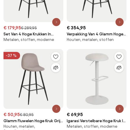
€ 179,95
€ 354,95
€ 289,95
Set Van 4 Hoge Krukken In
Verpakking Van 4 Glamm Hoge
Metalen, stoffen, moderne
Houten, metalen, stoffen
Glamm-fluweel Grijs – Taupe &
Krukken Grijs – Taupe & ↑75 Cm
↑75 Cm & Zwart - Sklum
& Zwart - Sklum
-37 %
€ 50,95
€ 69,95
€ 80,95
Glamm Fluwelen Hoge Kruk Grijs
Igarasi Verstelbare Hoge Kruk In
Houten, metalen,
Metalen, stoffen, moderne
– Taupe & ↑75 Cm & Zwart -
Metaal En Stof Wit - Tapioca