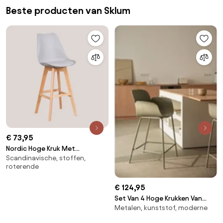
Beste producten van Sklum
€ 73,95
Nordic Hoge Kruk Met
Scandinavische, stoffen,
Kunstleren Kussen Grijs – Koel &
roterende
↑75 Cm - Sklum
€ 124,95
Set Van 4 Hoge Krukken Van
Metalen, kunststof, moderne
Polypropyleen En Staal Lynette
Bamboe Groen & ↑65 Cm -