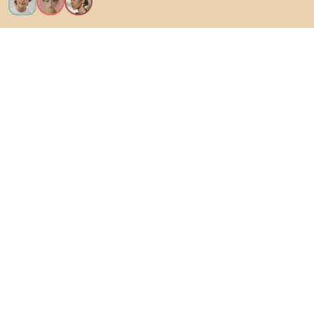
Ik wil alle functies!
Over Biano
Voor gebruikers
Voor winkels
Ga zeker op verkenning
Producten
AI-ontwerper