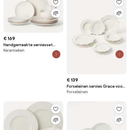
€ 169
Handgemaakte serviesset
Keramieken
Nordic Vanilla, 4 personen (12-
delig)
€ 139
Porseleinen servies Grace voor
Porseleinen
4 personen (12-delig)