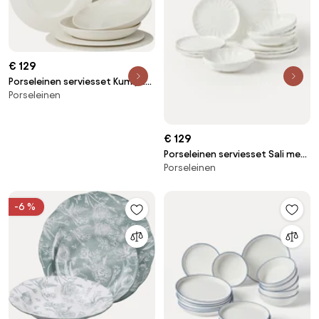
€ 129
Porseleinen serviesset Kumi, 2
Porseleinen
personen, 6-delig
€ 129
Porseleinen serviesset Sali met
Porseleinen
reliëf, 4 personen (12-delig)
-6 %