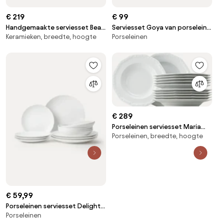
€ 219
€ 99
Handgemaakte serviesset Bea
Serviesset Goya van porselein,
Keramieken, breedte, hoogte
Porseleinen
met grasmotief, 4 personen
4 personen (12-delig)
(12-delig)
€ 289
Porseleinen serviesset Maria
Porseleinen, breedte, hoogte
White, 6 personen, 12-delig
€ 59,99
Porseleinen serviesset Delight
Porseleinen
Modern, 4 personen (12-delig)