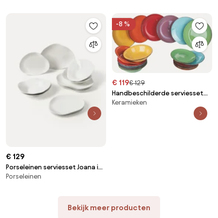
-8 %
€ 119
€ 129
Handbeschilderde serviesset
Keramieken
Baita, 6 personen, 18-delig
€ 129
Porseleinen serviesset Joana in
Porseleinen
organische vorm, 4 personen
(12-delig)
Bekijk meer producten