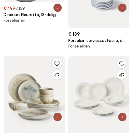
€ 149
€ 159
Dinerset Fleurette, 18-delig
Porseleinen
€ 139
Porselein serviesset Facile, 6
Porseleinen
personen (18-delig)