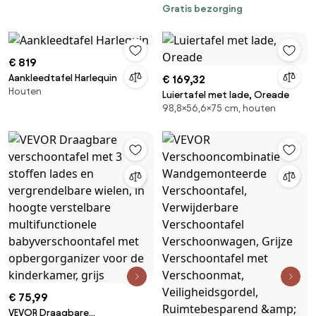
Gratis bezorging
met 2 stoffen lades, zijmand
en kledingstang, in hoogte
verstelbare draagbare
verschoontafel met
€ 819
vergrendelbare wielen en 2
Aankleedtafel Harlequin
€ 169,32
sterrenspeeltjes, lichtbeige
Houten
Luiertafel met lade, Oreade
98,8×56,6×75 cm, houten
€ 75,99
VEVOR Draagbare