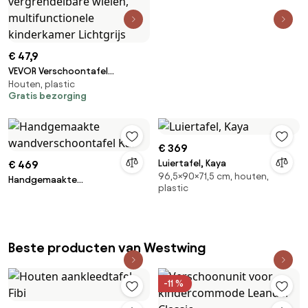
€ 47,9
VEVOR Verschoontafel
Houten, plastic
Opvouwbare Verschoontafel
Gratis bezorging
met 2 stoffen lades, zijmand
en kledingstang, in hoogte
verstelbare draagbare
verschoontafel met
€ 369
vergrendelbare wielen,
Luiertafel, Kaya
€ 469
multifunctionele kinderkamer
96,5×90×71,5 cm, houten,
Handgemaakte
Lichtgrijs
plastic
wandverschoontafel Kai
Beste producten van Westwing
-11 %