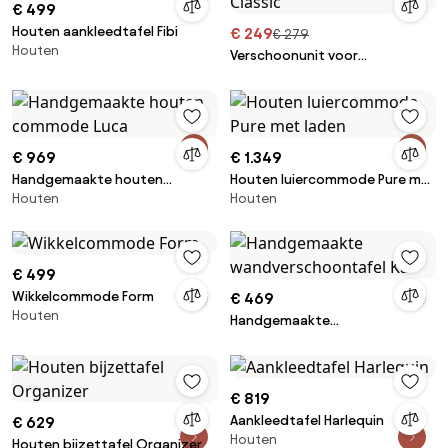
€ 499
Houten aankleedtafel Fibi
€ 249
€ 279
Houten
Verschoonunit voor
kindercommode Leander
Classic
€ 969
€ 1.349
Handgemaakte houten
Houten luiercommode Pure met
Houten
Houten
commode Luca
laden
€ 499
Wikkelcommode Form
€ 469
Houten
Handgemaakte
wandverschoontafel Kai
€ 819
Aankleedtafel Harlequin
€ 629
Houten
Houten bijzettafel Organizer