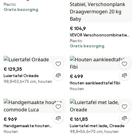
Plastic
verschoontafel met 3 stoffen
Gratis bezorging
lades en vergrendelbare wielen,
in hoogte verstelbare
multifunctionele
€ 104,9
babyverschoontafel met
opbergorganizer voor de
VEVOR Verschooncombinatie
Plastic
kinderkamer, grijs
Wandgemonteerde
Gratis bezorging
Verschoontafel, Verwijderbare
Verschoontafel
Verschoonwagen, Grijze
Verschoontafel met
€ 129,35
Verschoonmat,
Luiertafel Oréade
€ 499
Veiligheidsgordel,
98,8×53,6×75 cm, houten
Houten aankleedtafel Fibi
Ruimtebesparend &amp;
Houten
Stabiel, Verschoonplank
Draagvermogen 20 kg Baby
€ 969
€ 161,85
Handgemaakte houten
Luiertafel met lade, Oreade
Houten
98,8×56,6×75 cm, houten
commode Luca