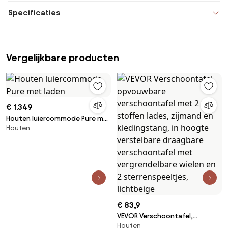
Specificaties
Vergelijkbare producten
€ 1.349
Houten luiercommode Pure met
Houten
laden
€ 83,9
VEVOR Verschoontafel,
Houten
opvouwbare verschoontafel