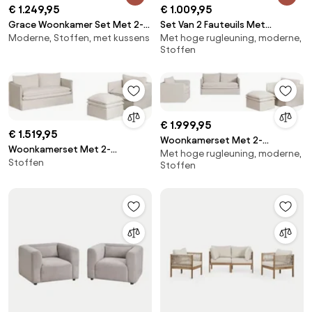
€ 1.249,95
€ 1.009,95
Grace Woonkamer Set Met 2-
Set Van 2 Fauteuils Met
Moderne, Stoffen, met kussens
Met hoge rugleuning, moderne,
zitsbank En Fauteuil In Linnen En
Armleuningen In Linnen En
Stoffen
Katoen Stof Beige - Sklum
Katoen Grace Stof Beige -
Sklum
€ 1.999,95
€ 1.519,95
Woonkamerset Met 2-
Woonkamerset Met 2-
Met hoge rugleuning, moderne,
zitsbank, 2 Fauteuils En Poef In
Stoffen
zitsbank, Fauteuil En Poef In
Stoffen
Linnen En Katoen Grace Stof
Linnen En Katoen Grace Stof
Beige - Sklum
Beige - Sklum