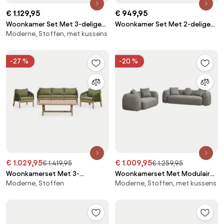
€ 1.129,95
€ 949,95
Woonkamer Set Met 3-delige
Woonkamer Set Met 2-delige
Moderne, Stoffen, met kussens
Modulaire Bank, Fauteuil En Poef
Modulaire Bank, Fauteuil En Poef
Fogler Corduroy Grijs – Taupe –
Fogler Corduroy Grijs – Taupe –
Koel - Sklum
Koel - Sklum
-27 %
-20 %
€ 1.029,95
€ 1.009,95
€ 1.419,95
€ 1.259,95
Woonkamerset Met 3-
Woonkamerset Met Modulaire
Moderne, Stoffen
Moderne, Stoffen, met kussens
zitsbank, 2 Fauteuils En
3-zitsbank En 2-zitsbank In
Salontafel Van Acaciahout
Coco Chenille Granietgrijs Dik
Dubai Rustiek Acaciabruin &
Chenille - Sklum
Stof Leger Groen - Sklum