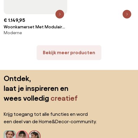
€ 1.149,95
Woonkamerset Met Modulaire
Moderne
3-zitsbank Met 2 Hoekfauteuils
En Fauteuil Van Acaciahout
Dailin Acacia Bruin - Sklum
Bekijk meer producten
Sla de voettekst over, ga naar het begin van de pagina
Ontdek,
laat je inspireren en
wees volledig
creatief
Krijg toegang tot alle functies en word
een deel van de Home&Decor-community.