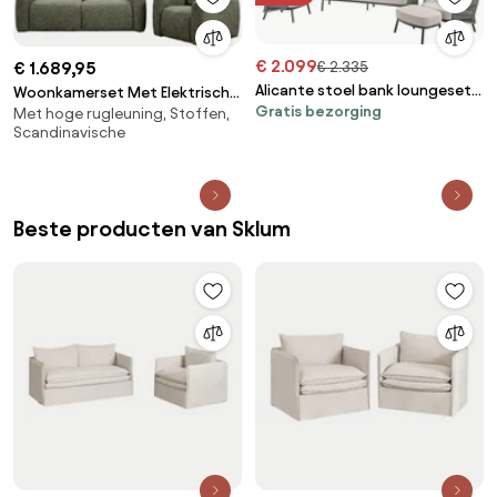
€ 2.099
€ 2.335
€ 1.689,95
Alicante stoel bank loungeset
Woonkamerset Met Elektrisch
Gratis bezorging
delig antraciet Taste 4SO
Met hoge rugleuning, Stoffen,
Verstelbare 2-zitsbank En
Scandinavische
Gestoffeerde Fauteuil Peggy
Bouclé Groen – Salie - Sklum
Beste producten van Sklum