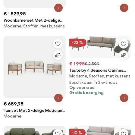
€ 1.529,95
Woonkamerset Met 2-delige
Moderne, Stoffen, met kussens
Modulaire Bank En Fauteuil In
Chenille Coco Chenille Sage
Green - Sklum
-23 %
€ 1.995
€ 2.599
Taste by 4 Seasons Cannes
Moderne, Stoffen, met kussens
loungeset terre SALE
Loungeset bruin
Beschikbaar in 3 e-shops
Op voorraad
weerbestendig
Gratis bezorging
€ 659,95
Tuinset Met 2-delige Modulaire
Moderne
Bank Met Armleuningen En 2
Stoelen Van Acaciahout
Branson Wit Gardenia - Bruin
-10 %
Acacia - Sklum