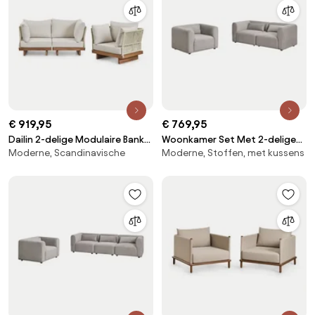
€ 919,95
€ 769,95
Dailin 2-delige Modulaire Bank
Woonkamer Set Met 2-delige
Moderne, Scandinavische
Moderne, Stoffen, met kussens
Woonkamerset Met 2
Modulaire Bank En Fogler
Hoekstoelen En Fauteuil In
Fauteuil Corduroy Grijs – Taupe
Acaciahout Acacia Bruin - Sklum
– Koel - Sklum