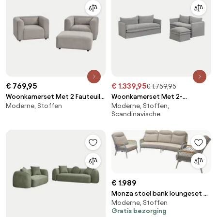
€ 769,95
€ 1.339,95
€ 1.759,95
Woonkamerset Met 2 Fauteuils
Woonkamerset Met 2-
Moderne, Stoffen
Moderne, Stoffen,
En Poef Fogler Corduroy Grijs –
zitsbank, 3-zitsbank En Poef In
Scandinavische
Taupe – Koel - Sklum
Linnen En Katoen Grace Stof
Donkergrijs - Sklum
€ 1.989
Monza stoel bank loungeset 3
Moderne, Stoffen
delig verstelbaar latte rope
Gratis bezorging