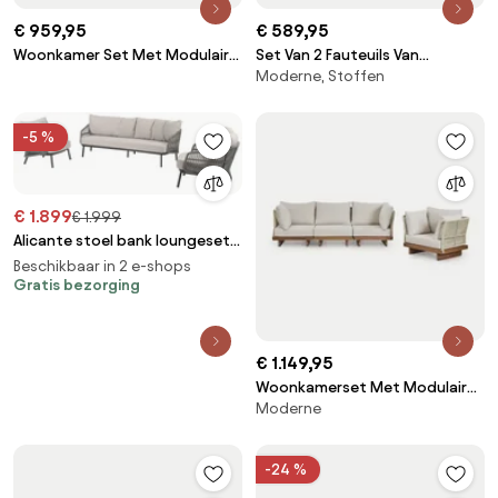
€ 959,95
€ 589,95
Woonkamer Set Met Modulaire
Set Van 2 Fauteuils Van
Moderne, Stoffen
3-zits Bank En Fogler Fauteuil
Acaciahout Olivia Donker
Corduroy Grijs – Taupe – Koel -
Acaciabruin - Sklum
Sklum
-5 %
€ 1.899
€ 1.999
Alicante stoel bank loungeset 3
delig antraciet Taste 4SO
Beschikbaar in 2 e-shops
Gratis bezorging
€ 1.149,95
Woonkamerset Met Modulaire
Moderne
3-zitsbank Met 2 Hoekfauteuils
En Fauteuil Van Acaciahout
Dailin Acacia Bruin - Sklum
-24 %