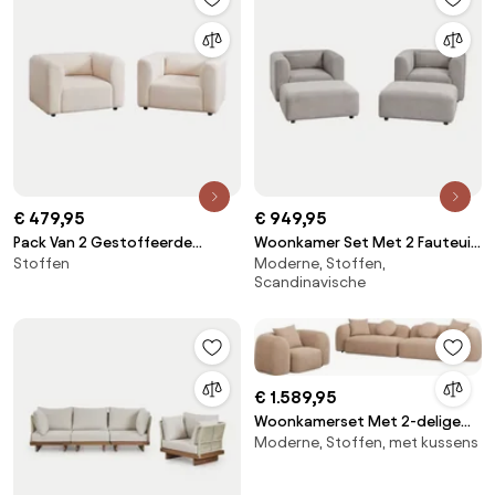
Olijfgroen - Donker Acaciabruin
- Sklum
€ 479,95
€ 949,95
Pack Van 2 Gestoffeerde
Woonkamer Set Met 2 Fauteuils
Stoffen
Moderne, Stoffen,
Fauteuils Fogler Chenille Crème
En 2 Poefs Fogler Corduroy Grijs
Scandinavische
Beige - Sklum
– Taupe – Koel - Sklum
€ 1.589,95
Woonkamerset Met 2-delige
Moderne, Stoffen, met kussens
Modulaire Bank En Fauteuil In
Chenille Coco Latte Bruin Dikke
Chenille - Sklum