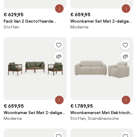
€ 629,95
€ 659,95
Pack Van 2 Gestoffeerde
Woonkamer Set Met 2-delige
Stoffen
Moderne
Fauteuils Fogler Corduroy Grijs
Modulaire Bank Met
– Taupe – Koel - Sklum
Armleuningen En 2 Fauteuils Van
Acaciahout Branson Wit
Gardenia - Bruin Acacia - Sklum
€ 659,95
€ 1.789,95
Woonkamer Set Met 2-delige
Woonkamerset Met Elektrisch
Moderne
Stoffen, Scandinavische
Modulaire Bank Met
Verstelbare 2-zitsbank En
Armleuningen En 2 Fauteuils Van
Gestoffeerde Fauteuil Peggy
Acaciahout Branson Intens
Bouclé Beige - Sklum