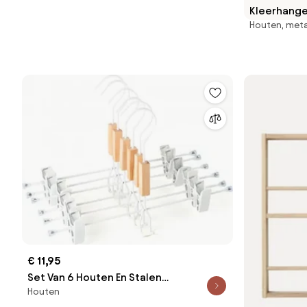
Kleerhanger
Houten, met
€ 11,95
Set Van 6 Houten En Stalen
Houten
Klemhangers Säly Wit - Sklum