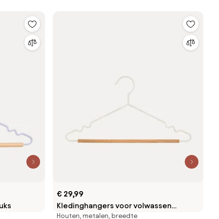
€ 29,99
tuks
Kledinghangers voor volwassen
Houten, metalen, breedte
bovenkleding, 10-delig