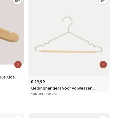
ius Kids
€ 29,99
Kledinghangers voor volwassen
Houten, metalen
bovenkleding, 10-delig