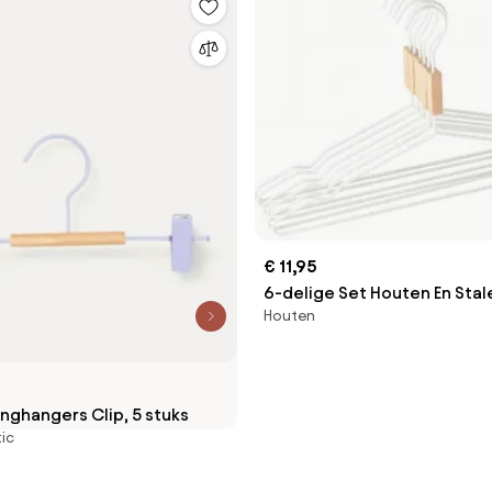
€ 11,95
6-delige Set Houten En Sta
Houten
Säly Wit - Sklum
nghangers Clip, 5 stuks
tic