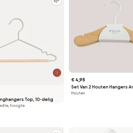
€ 4,95
Set Van 2 Houten Hangers Ar
Houten
Natuurlijk Hout - Sklum
inghangers Top, 10-delig
edte, hoogte