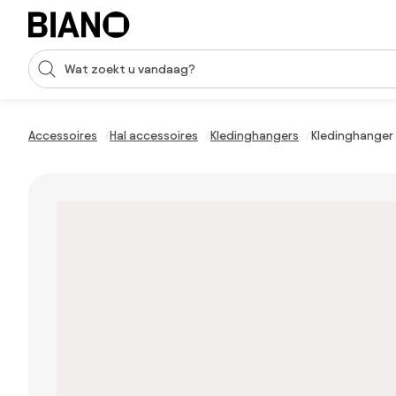
Navigatie overslaan, naar inhoud springen
Zoekopdracht invoeren
Inhoud overslaan, naar voettekst springen
Accessoires
Hal accessoires
Kledinghangers
Kledinghanger 