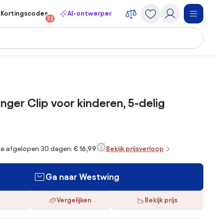
Kortingscodes
AI-ontwerper
72
nger Clip voor kinderen, 5-delig
 de afgelopen 30 dagen:
€ 16,99
Bekijk prijsverloop
Ga naar Westwing
Vergelijken
Bekijk prijs