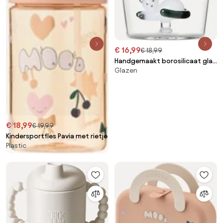
€ 16,99
€ 18,99
Handgemaakt borosilicaat glas
Glazen
Tabby Cat
€ 18,99
€ 19,99
Kindersportfles Pavia met rietje
Plastic