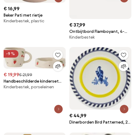
€ 16,99
Beker Pati met rietje
Kinderbestek, plastic
€ 37,99
Ontbijtbord Flamboyant, 4-
Kinderbestek
delig
-9 %
€ 19,99
€ 21,99
Handbeschilderde kinderset
Kinderbestek, porseleinen
Tatiana, 2-delig
€ 44,99
Dinerborden Bird Patterned, 2-
delig