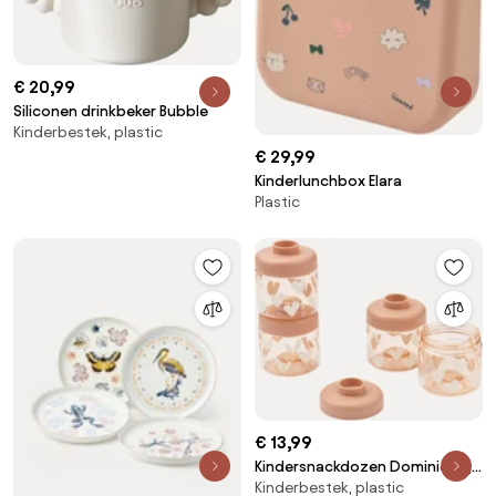
€ 20,99
Siliconen drinkbeker Bubble
Kinderbestek, plastic
€ 29,99
Kinderlunchbox Elara
Plastic
€ 13,99
Kindersnackdozen Dominique,
Kinderbestek, plastic
4-delig