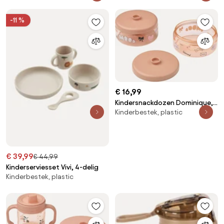
Eugene
-11 %
€ 16,99
Kindersnackdozen Dominique,
Kinderbestek, plastic
2-delig
€ 39,99
€ 44,99
Kinderserviesset Vivi, 4-delig
Kinderbestek, plastic