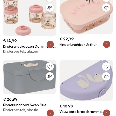
€ 22,99
€ 14,99
Kinderlunchbox Arthur
Kindersnackdozen Dominique,
Kinderbestek, glazen
4-delig
€ 26,99
Kinderlunchbox Swan Blue
€ 16,99
Kinderbestek, plastic
Vouwbare broodtrommel