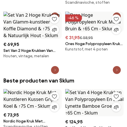
Cm - Sklum
Scandinavische, stoffen
Kunstleren Kussen Leger Groen
– Koel & ↑75 Cm - Sklum
-46 %
€ 31,95
€ 58,95
Ores Hoge Polypropyleen Kruk
€ 69,95
Kunststof, met 4 poten
Moka Bruin & ↑65 Cm - Sklum
Set Van 2 Hoge Krukken Van
Houten, vintage, metalen
Glamm-kunstleer Koffie
Diamond & ↑75 Cm & Natuurlijk
Hout - Sklum
Beste producten van Sklum
€ 73,95
Nordic Hoge Kruk Met
€ 124,95
Scandinavische, stoffen,
Kunstleren Kussen Grijs – Koel &