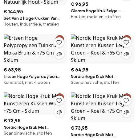
€ 96,95
Glamm Hoge Kruk Beige –
€ 144,95
Houten, metalen, stoffen
Crème & ↑65 Cm & Natuurlijk
Set Van 2 Hoge Krukken Van
Hout - Sklum
Houten, industriële, metalen
Glamm-fluweel Bruin - Tarwe &
↑65 Cm & Natuurlijk Hout -
Sklum
€ 63,95
€ 64,95
Ertsen Hoge Polypropyleen
Nordic Hoge Kruk Met
Kunststof, met 4 poten
Scandinavische, stoffen
Tuinkruk Moka Bruin & ↑75 Cm -
Kunstleren Kussen Leger Groen
Sklum
– Koel & ↑65 Cm - Sklum
€ 73,95
Nordic Hoge Kruk Met
€ 73,95
Scandinavische, stoffen
Kunstleren Kussen Wit & ↑75
Nordic Hoge Kruk Met