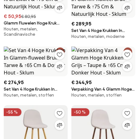
€ 50,95
€ 80,95
Glamm Fluwelen Hoge Kruk
€ 289,95
Houten, metalen,
Zwart & ↑75 Cm & Natuurlijk
Set Van 4 Hoge Krukken In
Scandinavische
Hout - Sklum
Houten, metalen, moderne
Glamm-fluweel Bruin - Tarwe &
↑75 Cm & Natuurlijk Hout -
Sklum
€ 274,95
€ 344,95
Set Van 4 Hoge Krukken In
Verpakking Van 4 Glamm Hoge
Houten, metalen, stoffen
Houten, metalen, stoffen
Glamm-fluweel Bruin - Tarwe &
Krukken Grijs – Taupe & ↑65 Cm
↑65 Cm & Donker Hout - Sklum
& Donker Hout - Sklum
-55 %
-50 %