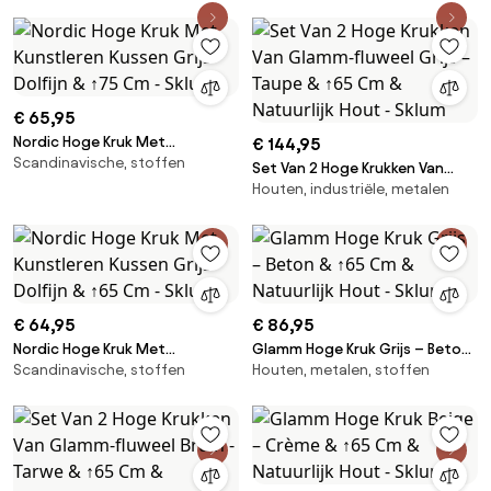
€ 65,95
Nordic Hoge Kruk Met
€ 144,95
Scandinavische, stoffen
Kunstleren Kussen Grijs - Dolfijn
Set Van 2 Hoge Krukken Van
& ↑75 Cm - Sklum
Houten, industriële, metalen
Glamm-fluweel Grijs – Taupe &
↑65 Cm & Natuurlijk Hout -
Sklum
€ 64,95
€ 86,95
Nordic Hoge Kruk Met
Glamm Hoge Kruk Grijs – Beton
Scandinavische, stoffen
Houten, metalen, stoffen
Kunstleren Kussen Grijs - Dolfijn
& ↑65 Cm & Natuurlijk Hout -
& ↑65 Cm - Sklum
Sklum