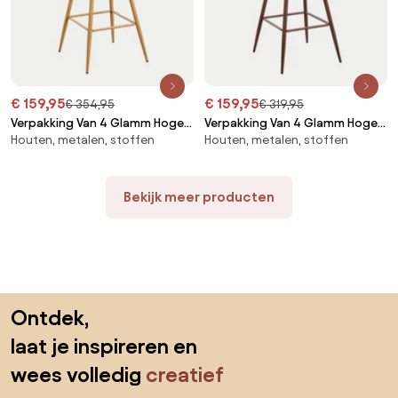
€ 159,95
€ 159,95
€ 354,95
€ 319,95
Verpakking Van 4 Glamm Hoge
Verpakking Van 4 Glamm Hoge
Houten, metalen, stoffen
Houten, metalen, stoffen
Krukken Beige – Crème & ↑75
Krukken Beige – Crème & ↑75
Cm & Natuurlijk Hout - Sklum
Cm & Donker Hout - Sklum
Bekijk meer producten
Sla de voettekst over, ga naar het begin van de pagina
Ontdek,
laat je inspireren en
wees volledig
creatief