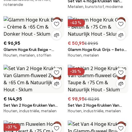
Set Van 4 Hoge Krukken Van
roterende
↑75 Cm - Sklum
Metalen, kunststof, moderne
Polypropyleen En Staal Lynette
Bamboe Groen & ↑65 Cm -
Sklum
-43 %
€ 96,95
€ 50,95
€ 89,95
Glamm Hoge Kruk Beige –
Glamm Hoge Kruk Grijs – Beton
Houten, metalen, stoffen
Houten, metalen
Crème & ↑65 Cm & Donker
& ↑75 Cm & Natuurlijk Hout -
Hout - Sklum
Sklum
-35 %
€ 144,95
€ 98,95
€ 152,95
Set Van 2 Hoge Krukken Van
Set Van 2 Hoge Krukken Van
Houten, industriële, metalen
Houten, industriële, metalen
Glamm-fluweel Zwart & ↑65
Glamm-fluweel Grijs – Taupe &
Cm & Natuurlijk Hout - Sklum
↑75 Cm & Natuurlijk Hout -
Sklum
-37 %