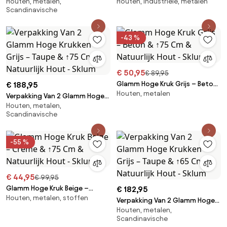
Houten, metalen,
Houten, industriële, metalen
– Taupe & ↑75 Cm & Natuurlijk
Glamm-fluweel Bruin - Tarwe &
Scandinavische
Hout - Sklum
↑75 Cm & Natuurlijk Hout -
Sklum
-43 %
€ 50,95
€ 89,95
Glamm Hoge Kruk Grijs – Beton
€ 188,95
Houten, metalen
& ↑75 Cm & Natuurlijk Hout -
Verpakking Van 2 Glamm Hoge
Sklum
Houten, metalen,
Krukken Grijs – Taupe & ↑75 Cm
Scandinavische
& Natuurlijk Hout - Sklum
-55 %
€ 44,95
€ 99,95
Glamm Hoge Kruk Beige –
€ 182,95
Houten, metalen, stoffen
Crème & ↑75 Cm & Natuurlijk
Verpakking Van 2 Glamm Hoge
Hout - Sklum
Houten, metalen,
Krukken Grijs – Taupe & ↑65 Cm
Scandinavische
& Natuurlijk Hout - Sklum