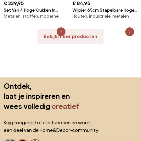
€ 339,95
€ 84,95
Set Van 4 Hoge Krukken In
Wilpier 65cm Stapelbare Hoge
Metalen, stoffen, moderne
Houten, industriële, metalen
Fluweel Kana Design Bruin -
Kruk In Ijzer En Hout Zwart &
Tarwe & ↑65 Cm & Zwart -
Natuurlijk Hout - Sklum
Sklum
Bekijk meer producten
Sla de voettekst over, ga naar het begin van de pagina
Ontdek,
laat je inspireren en
wees volledig
creatief
Krijg toegang tot alle functies en word
een deel van de Home&Decor-community.