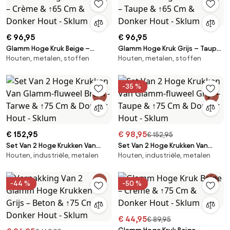
€ 96,95
€ 96,95
Glamm Hoge Kruk Beige –
Glamm Hoge Kruk Grijs – Taupe
Houten, metalen, stoffen
Houten, metalen, stoffen
Crème & ↑65 Cm & Donker
& ↑65 Cm & Donker Hout -
Hout - Sklum
Sklum
-35 %
€ 152,95
€ 98,95
€ 152,95
Set Van 2 Hoge Krukken Van
Set Van 2 Hoge Krukken Van
Houten, industriële, metalen
Houten, industriële, metalen
Glamm-fluweel Bruin - Tarwe &
Glamm-fluweel Grijs – Taupe &
↑75 Cm & Donker Hout - Sklum
↑75 Cm & Donker Hout - Sklum
-44 %
-50 %
€ 44,95
€ 89,95