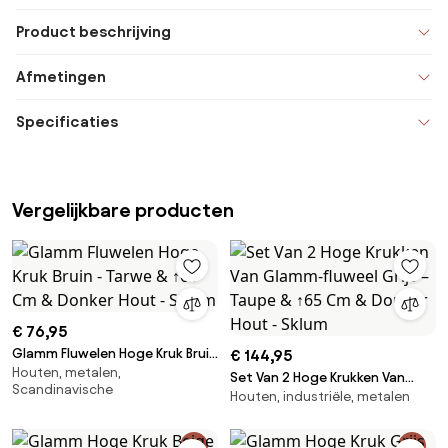
Product beschrijving
Afmetingen
Specificaties
Vergelijkbare producten
€ 76,95
Glamm Fluwelen Hoge Kruk Bruin
€ 144,95
Houten, metalen,
- Tarwe & ↑65 Cm & Donker
Set Van 2 Hoge Krukken Van
Scandinavische
Hout - Sklum
Houten, industriële, metalen
Glamm-fluweel Grijs – Taupe &
↑65 Cm & Donker Hout - Sklum