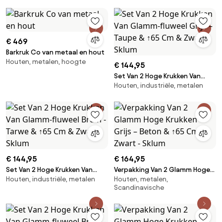
Hout - Sklum
Sklum
€ 469
Barkruk Co van metaal en hout
Houten, metalen, hoogte
€ 144,95
Set Van 2 Hoge Krukken Van
Houten, industriële, metalen
Glamm-fluweel Grijs – Taupe &
↑65 Cm & Zwart - Sklum
€ 144,95
€ 164,95
Set Van 2 Hoge Krukken Van
Verpakking Van 2 Glamm Hoge
Houten, industriële, metalen
Houten, metalen,
Glamm-fluweel Bruin - Tarwe &
Krukken Grijs – Beton & ↑65 Cm
Scandinavische
↑65 Cm & Zwart - Sklum
& Zwart - Sklum