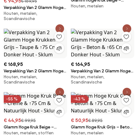
Glamm Hoge Kruk Beige –
€ 94,95
€ 169,95
Houten, metalen
Crème & ↑75 Cm & Donker Hout
Verpakking Van 2 Glamm Hoge
- Sklum
Houten, metalen,
Krukken Grijs – Beton & ↑75 Cm
Scandinavische
& Donker Hout - Sklum
€ 168,95
€ 164,95
Verpakking Van 2 Glamm Hoge
Verpakking Van 2 Glamm Hoge
Houten, metalen,
Houten, metalen,
Krukken Grijs – Taupe & ↑75 Cm
Krukken Grijs – Beton & ↑65 Cm
Scandinavische
Scandinavische
& Donker Hout - Sklum
& Donker Hout - Sklum
-55 %
-43 %
€ 44,95
€ 50,95
€ 99,95
€ 89,95
Glamm Hoge Kruk Beige –
Glamm Hoge Kruk Grijs – Beton
Houten, metalen, stoffen
Houten, metalen
Crème & ↑75 Cm & Natuurlijk
& ↑75 Cm & Natuurlijk Hout -