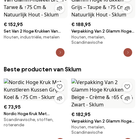
€ 152,95
€ 188,95
Set Van 2 Hoge Krukken Van
Verpakking Van 2 Glamm Hoge
Houten, industriële, metalen
Houten, metalen,
Glamm-fluweel Bruin - Tarwe &
Krukken Grijs – Taupe & ↑75 Cm
Scandinavische
↑75 Cm & Natuurlijk Hout -
& Natuurlijk Hout - Sklum
Sklum
Beste producten van Sklum
€ 73,95
Nordic Hoge Kruk Met
€ 182,95
Scandinavische, stoffen,
Kunstleren Kussen Grijs – Koel &
Verpakking Van 2 Glamm Hoge
roterende
↑75 Cm - Sklum
Houten, metalen,
Krukken Beige – Crème & ↑65
Scandinavische
Cm & Zwart - Sklum