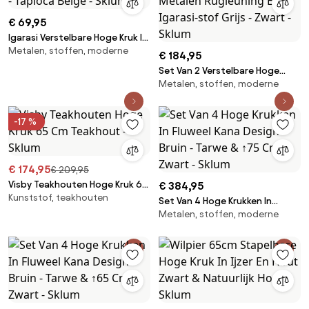
€ 69,95
Igarasi Verstelbare Hoge Kruk In
Metalen, stoffen, moderne
Metaal En Stof Wit - Tapioca
€ 184,95
Beige - Sklum
Set Van 2 Verstelbare Hoge
Metalen, stoffen, moderne
Krukken Met Metalen
Rugleuning En Igarasi-stof Grijs
- Zwart - Sklum
-17 %
€ 174,95
€ 209,95
Visby Teakhouten Hoge Kruk 65
€ 384,95
Kunststof, teakhouten
Cm Teakhout - Sklum
Set Van 4 Hoge Krukken In
Metalen, stoffen, moderne
Fluweel Kana Design Bruin -
Tarwe & ↑75 Cm & Zwart -
Sklum