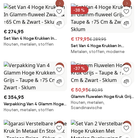
-38 %
€ 274,95
Set Van 4 Hoge Krukken In
€ 179,95
€ 289,95
Houten, metalen, stoffen
Glamm-fluweel Zwart & ↑65
Set Van 4 Hoge Krukken In
Cm & Zwart - Sklum
Metalen, stoffen, moderne
Glamm-fluweel Grijs – Taupe &
↑75 Cm & Zwart - Sklum
-37 %
€ 50,95
€ 80,95
Glamm Fluwelen Hoge Kruk Grijs
€ 354,95
Houten, metalen,
– Taupe & ↑75 Cm & Zwart -
Verpakking Van 4 Glamm Hoge
Scandinavische
Sklum
Houten, metalen, stoffen
Krukken Grijs – Taupe & ↑75 Cm
& Zwart - Sklum