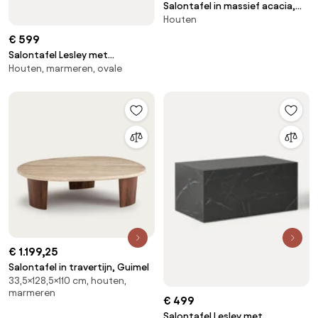
Salontafel in massief acacia,
Houten
hoogte 31 cm, Oreus
€ 599
Salontafel Lesley met
Houten, marmeren, ovale
marmerlook
€ 1.199,25
Salontafel in travertijn, Guimel
33,5×128,5×110 cm, houten,
marmeren
€ 499
Salontafel Lesley met