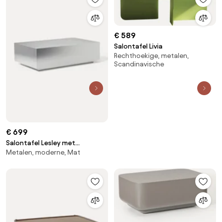
€ 589
Salontafel Livia
Rechthoekige, metalen,
Scandinavische
€ 699
Salontafel Lesley met
Metalen, moderne, Mat
metaallook