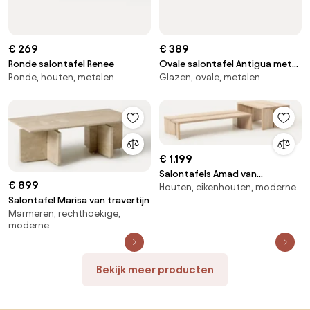
€ 269
€ 389
Ronde salontafel Renee
Ovale salontafel Antigua met
Ronde, houten, metalen
Glazen, ovale, metalen
glazen tafelblad in marmerlook
€ 1.199
Salontafels Amad van
€ 899
Houten, eikenhouten, moderne
eikenhout, 2-delig
Salontafel Marisa van travertijn
Marmeren, rechthoekige,
moderne
Bekijk meer producten