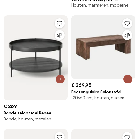
Houten, marmeren, moderne
marmerlook
€ 369,95
Rectangulaire Salontafel
120×60 cm, houten, glazen
120x60 Cm In Juvira Hout 120 X
60 Cm - Sklum
€ 269
Ronde salontafel Renee
Ronde, houten, metalen