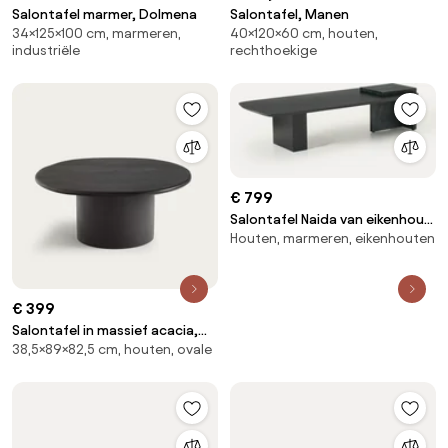
Salontafel marmer, Dolmena
Salontafel, Manen
34×125×100 cm, marmeren,
40×120×60 cm, houten,
industriële
rechthoekige
€ 799
Salontafel Naida van eikenhout
Houten, marmeren, eikenhouten
en marmer
€ 399
Salontafel in massief acacia,
38,5×89×82,5 cm, houten, ovale
hoogte 38,5 cm, Oreus