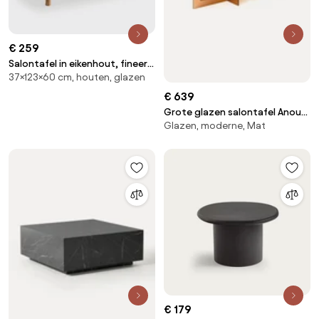
€ 259
Salontafel in eikenhout, fineer
37×123×60 cm, houten, glazen
en glas, Evergreen
€ 639
Grote glazen salontafel Anouk,
Glazen, moderne, Mat
B 160 cm
€ 179