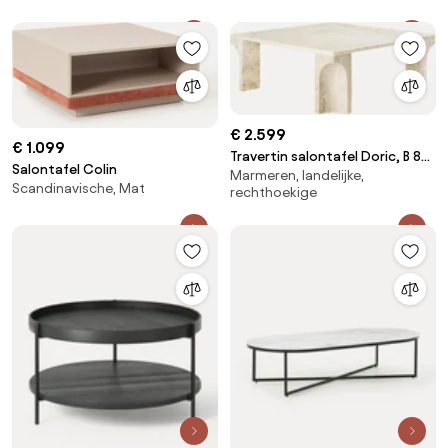
€ 2.599
€ 1.099
Travertin salontafel Doric, B 80
Salontafel Colin
Marmeren, landelijke,
cm
Scandinavische, Mat
rechthoekige