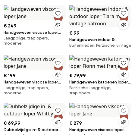
€ 249
Handgeweven viscose loper
€ 99
Laagpolige, traplopers,
Jane
Handgeweven indoor &
moderne
Buitenkleden, Perzische, vintage
outdoor loper Tiara met
vintage patroon
€ 199
€ 79,99
Handgeweven viscose loper
Handgeweven katoenen loper
Laagpolige, traplopers,
Perzische, laagpolige,
Jane
Fionn met franjes
moderne
traplopers
€ 69,99
€ 279
Dubbelzijdige in- & outdoor
Handgeweven viscose loper