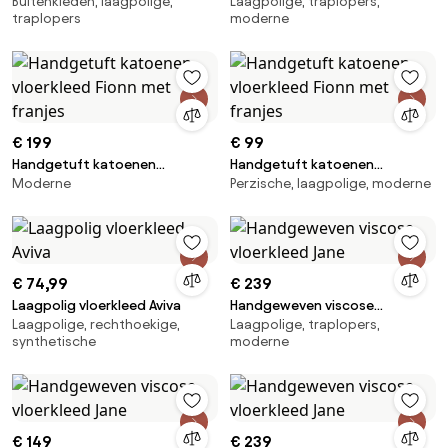
Buitenkleden, laagpolige,
Laagpolige, traplopers,
loper Whitby
Jane
traplopers
moderne
€ 199
€ 99
Handgetuft katoenen
Handgetuft katoenen
Moderne
Perzische, laagpolige, moderne
vloerkleed Fionn met franjes
vloerkleed Fionn met franjes
€ 74,99
€ 239
Laagpolig vloerkleed Aviva
Handgeweven viscose
Laagpolige, rechthoekige,
Laagpolige, traplopers,
vloerkleed Jane
synthetische
moderne
€ 149
€ 239