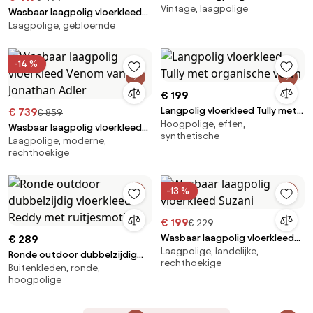
Vintage, laagpolige
Mara
Wasbaar laagpolig vloerkleed
Laagpolige, gebloemde
Delphina in donkerblauw
-14 %
€ 199
Langpolig vloerkleed Tully met
€ 739
€ 859
Hoogpolige, effen,
organische vorm
Wasbaar laagpolig vloerkleed
synthetische
Laagpolige, moderne,
Venom van Jonathan Adler
rechthoekige
-13 %
€ 199
€ 229
Wasbaar laagpolig vloerkleed
€ 289
Laagpolige, landelijke,
Suzani
Ronde outdoor dubbelzijdig
rechthoekige
Buitenkleden, ronde,
vloerkleed Reddy met
hoogpolige
ruitjesmotief