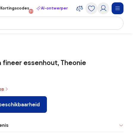
Kortingscodes
AI-ontwerper
51
n fineer essenhout, Theonie
oop
 beschikbaarheid
enis