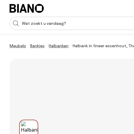
Navigatie overslaan, naar inhoud springen
Zoekopdracht invoeren
Inhoud overslaan, naar voettekst springen
Meubels
Bankjes
Halbanken
Halbank in fineer essenhout, Th