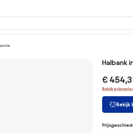
eonie
Halbank i
€ 454,3
Bekijk prijsverl
Bekijk
Prijsgeschied