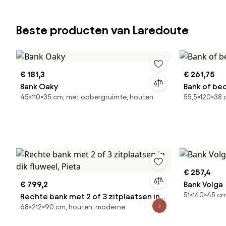
Beste producten van Laredoute
€ 181,3
€ 261,75
Bank Oaky
Bank of bed
45×110×35 cm, met opbergruimte, houten
55,5×120×38 
€ 257,4
€ 799,2
Bank Volga
51×140×45 cm
Rechte bank met 2 of 3 zitplaatsen in
68×212×90 cm, houten, moderne
dik fluweel, Pieta