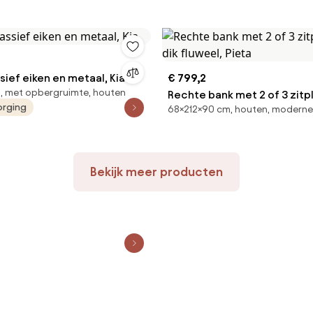
sief eiken en metaal, Kia
€ 799,2
, met opbergruimte, houten
Rechte bank met 2 of 3 zitp
orging
68×212×90 cm, houten, moderne
dik fluweel, Pieta
Bekijk meer producten