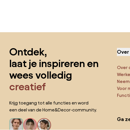
Sla de voettekst over, ga naar het begin van de pagina
Ontdek,
Over
laat je inspireren en
Over 
wees volledig
Werken
Neem 
creatief
Voor 
Funct
Krijg toegang tot alle functies en word
een deel van de Home&Decor-community.
Ga ze