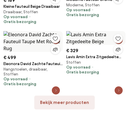
€ 189
Moderne, Stoffen
Kleine Fauteuil Beige Draaibaar
Op voorraad
Draaibaar, Stoffen
Gratis bezorging
Op voorraad
Gratis bezorging
€ 329
Lavis Amin Extra Zitgedeelte
€ 499
Stoffen
Beige
Eleonora David Zachte Fauteuil
Op voorraad
Hangstoelen, draaibaar,
Taupe Met Ronde Rug
Gratis bezorging
Stoffen
Op voorraad
Gratis bezorging
Bekijk meer producten