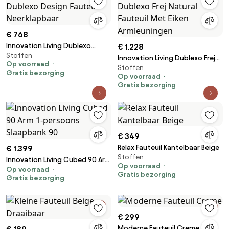
€ 768
Innovation Living Dublexo
€ 1.228
Stoffen
Design Fauteuil Neerklapbaar
Innovation Living Dublexo Frej
Op voorraad
Stoffen
Natural Fauteuil Met Eiken
Gratis bezorging
Op voorraad
Armleuningen
Gratis bezorging
€ 349
Relax Fauteuil Kantelbaar Beige
€ 1.399
Stoffen
Innovation Living Cubed 90 Arm
Op voorraad
Op voorraad
1-persoons Slaapbank 90
Gratis bezorging
Gratis bezorging
€ 299
Moderne Fauteuil Creme