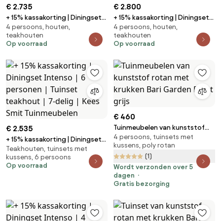
€ 2.735
€ 2.800
+ 15% kassakorting | Diningset
+ 15% kassakorting | Diningset
4 persoons, houten,
4 persoons, houten,
Intenso | 4 personen | Tuinset
Intenso | 4 personen | Tuinset
teakhouten
teakhouten
teakhout | 5-delig | Kees Smit
teakhout | 5-delig | Kees Smit
Op voorraad
Op voorraad
Tuinmeubelen
Tuinmeubelen
€ 460
Tuinmeubelen van kunststof
€ 2.535
4 persoons, tuinsets met
rotan met krukken Bari Garden
+ 15% kassakorting | Diningset
kussens, poly rotan
Point grijs
Teakhouten, tuinsets met
Intenso | 6 personen | Tuinset
(1)
kussens, 6 persoons
teakhout | 7-delig | Kees Smit
Op voorraad
Wordt verzonden over 5
Tuinmeubelen
dagen
Gratis bezorging