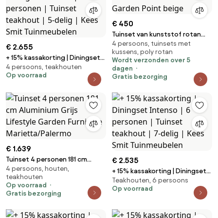
€ 450
Tuinset van kunststof rotan
4 persoons, tuinsets met
met krukken Bari Garden Point
€ 2.655
kussens, poly rotan
beige
+ 15% kassakorting | Diningset
Wordt verzonden over 5
4 persoons, teakhouten
Intenso | 4 personen | Tuinset
dagen
Op voorraad
Gratis bezorging
teakhout | 5-delig | Kees Smit
Tuinmeubelen
€ 1.639
Tuinset 4 personen 181 cm
€ 2.535
4 persoons, houten,
Aluminium Grijs Lifestyle
+ 15% kassakorting | Diningset
teakhouten
Garden Furniture
Teakhouten, 6 persoons
Intenso | 6 personen | Tuinset
Op voorraad
Marietta/Palermo
Op voorraad
teakhout | 7-delig | Kees Smit
Gratis bezorging
Tuinmeubelen