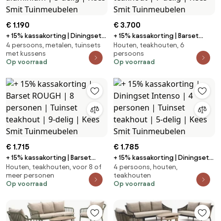
€ 1.190
€ 3.700
+ 15% kassakorting | Diningset
+ 15% kassakorting | Barset
4 persoons, metalen, tuinsets
Houten, teakhouten, 6
Manifesto | 4 personen |
Bellagio | 6 personen | Tuinset
met kussens
persoons
Tuinset aluminium | 5-delig |
teakhout | 7-delig | Kees Smit
Op voorraad
Op voorraad
Kees Smit Tuinmeubelen
Tuinmeubelen
€ 1.715
€ 1.785
+ 15% kassakorting | Barset
+ 15% kassakorting | Diningset
Houten, teakhouten, voor 8 of
4 persoons, houten,
ROUGH | 8 personen | Tuinset
Intenso | 4 personen | Tuinset
meer personen
teakhouten
teakhout | 9-delig | Kees Smit
teakhout | 5-delig | Kees Smit
Op voorraad
Op voorraad
Tuinmeubelen
Tuinmeubelen