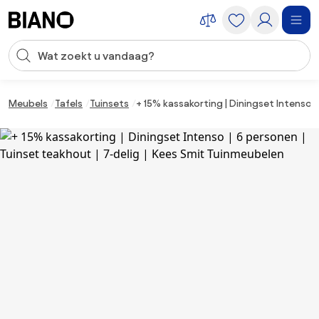
Navigatie overslaan, naar inhoud springen
Zoekopdracht invoeren
Inhoud overslaan, naar voettekst springen
Meubels
Tafels
Tuinsets
+ 15% kassakorting | Diningset Intenso |