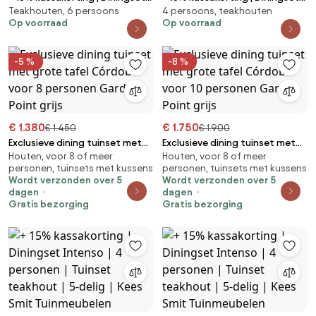
Teakhouten, 6 persoons
4 persoons, teakhouten
Intenso | 6 personen | Tuinset
Intenso | 4 personen | Tuinset
Op voorraad
Op voorraad
teakhout | 7-delig | Kees Smit
teakhout | 5-delig | Kees Smit
Tuinmeubelen
Tuinmeubelen
-5 %
-8 %
€ 1.380
€ 1.750
€ 1.450
€ 1.900
Exclusieve dining tuinset met
Exclusieve dining tuinset met
Houten, voor 8 of meer
Houten, voor 8 of meer
grote tafel Córdoba voor 8
grote tafel Córdoba voor 10
personen, tuinsets met kussens
personen, tuinsets met kussens
personen Garden Point grijs
personen Garden Point grijs
Wordt verzonden over 5
Wordt verzonden over 5
dagen
dagen
Gratis bezorging
Gratis bezorging