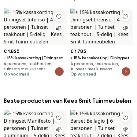
Tuinmeubelen
Tuinmeubelen
€ 1.825
€ 1.785
+ 15% kassakorting | Diningset
+ 15% kassakorting | Diningset
4 persoons, teakhouten,
4 persoons, teakhouten,
Intenso | 4 personen | Tuinset
Intenso | 4 personen | Tuinset
tuinsets met kussens
tuinsets met kussens
teakhout | 5-delig | Kees Smit
teakhout | 5-delig | Kees Smit
Op voorraad
Op voorraad
Tuinmeubelen
Tuinmeubelen
Beste producten van Kees Smit Tuinmeubelen