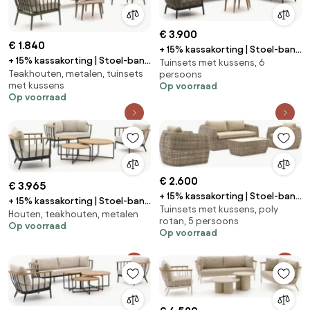
€ 3.900
€ 1.840
+ 15% kassakorting | Stoel-bank
+ 15% kassakorting | Stoel-bank
Tuinsets met kussens, 6
loungeset Apple Bee | 6
Teakhouten, metalen, tuinsets
persoons
loungeset Manifesto | 5
personen | Loungeset Grijs |
met kussens
Op voorraad
personen | Loungeset Groen |
Aluminium | Kees Smit
Op voorraad
Aluminium | Kees Smit
Tuinmeubelen
Tuinmeubelen
€ 2.600
€ 3.965
+ 15% kassakorting | Stoel-bank
+ 15% kassakorting | Stoel-bank
Tuinsets met kussens, poly
loungeset Intenso | 5 personen
Houten, teakhouten, metalen
loungeset Apple Bee | 5
rotan, 5 persoons
| Loungeset Beige | Wicker
Op voorraad
personen | Loungeset Zwart |
Op voorraad
(vlechtwerk) | Kees Smit
Aluminium | Kees Smit
Tuinmeubelen
Tuinmeubelen