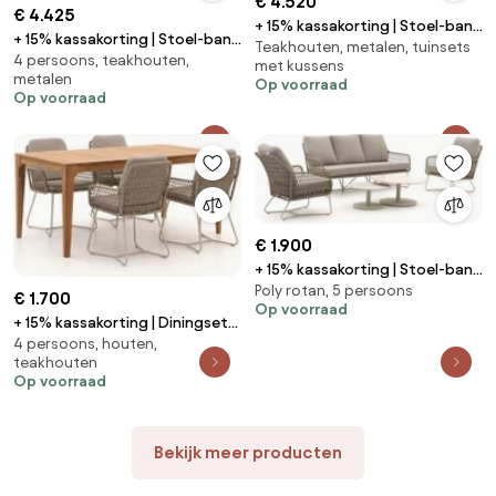
€ 4.520
€ 4.425
+ 15% kassakorting | Stoel-bank
+ 15% kassakorting | Stoel-bank
Teakhouten, metalen, tuinsets
loungeset Apple Bee | 6
4 persoons, teakhouten,
loungeset Apple Bee | 4
met kussens
personen | Loungeset Grijs |
metalen
personen | Loungeset Zwart |
Op voorraad
Aluminium | Kees Smit
Op voorraad
Aluminium | Kees Smit
Tuinmeubelen
Tuinmeubelen
€ 1.900
+ 15% kassakorting | Stoel-bank
Poly rotan, 5 persoons
loungeset Intenso | 5 personen
€ 1.700
Op voorraad
| Loungeset Beige | Rope (touw)
+ 15% kassakorting | Diningset
| Kees Smit Tuinmeubelen
4 persoons, houten,
Intenso | 4 personen | Tuinset
teakhouten
teakhout | 5-delig | Kees Smit
Op voorraad
Tuinmeubelen
Bekijk meer producten