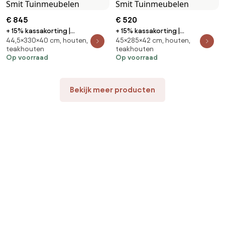
€ 845
€ 520
+ 15% kassakorting |
+ 15% kassakorting |
44,5×330×40 cm, houten,
45×285×42 cm, houten,
Picknickbank Bellagio |
Picknickbank ROUGH | Teakhout
teakhouten
teakhouten
Aluminium | 6 personen |
| 3 personen | Tuinbank Old Teak
Op voorraad
Op voorraad
Tuinbank Grijs/Old Teak
Greywash | 285cm | Kees Smit
Greywash | 330cm | Kees Smit
Tuinmeubelen
Tuinmeubelen
Bekijk meer producten