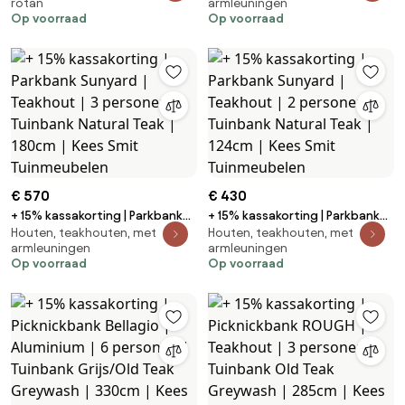
rotan
armleuningen
Aluminium/Polywood | 2
2 personen | Tuinbank Grijs |
Op voorraad
Op voorraad
personen | Tuinbank Grijs |
128cm | Kees Smit Tuinmeubelen
137cm | Kees Smit Tuinmeubelen
€ 570
€ 430
+ 15% kassakorting | Parkbank
+ 15% kassakorting | Parkbank
Houten, teakhouten, met
Houten, teakhouten, met
Sunyard | Teakhout | 3 personen
Sunyard | Teakhout | 2 personen
armleuningen
armleuningen
| Tuinbank Natural Teak | 180cm |
| Tuinbank Natural Teak | 124cm |
Op voorraad
Op voorraad
Kees Smit Tuinmeubelen
Kees Smit Tuinmeubelen