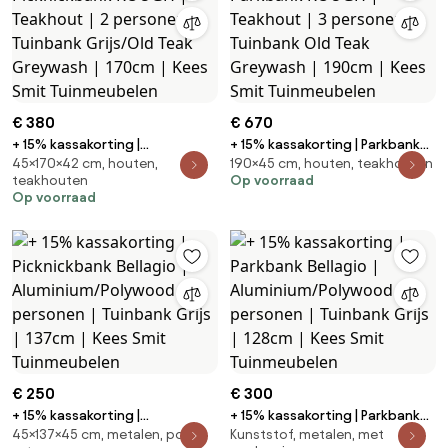
€ 380
€ 670
+ 15% kassakorting |
+ 15% kassakorting | Parkbank
45×170×42 cm, houten,
190×45 cm, houten, teakhouten
Picknickbank ROUGH | Teakhout
ROUGH | Teakhout | 3 personen |
teakhouten
Op voorraad
| 2 personen | Tuinbank
Tuinbank Old Teak Greywash |
Op voorraad
Grijs/Old Teak Greywash |
190cm | Kees Smit Tuinmeubelen
170cm | Kees Smit Tuinmeubelen
€ 250
€ 300
+ 15% kassakorting |
+ 15% kassakorting | Parkbank
45×137×45 cm, metalen, poly
Kunststof, metalen, met
Picknickbank Bellagio |
Bellagio | Aluminium/Polywood |