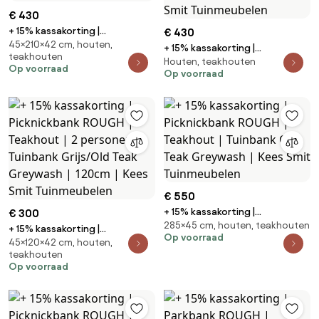
€ 430
+ 15% kassakorting |
€ 430
45×210×42 cm, houten,
Picknickbank ROUGH | Teakhout
+ 15% kassakorting |
teakhouten
| Tuinbank Old Teak Greywash |
Houten, teakhouten
Picknickbank ROUGH | Teakhout
Op voorraad
Kees Smit Tuinmeubelen
Op voorraad
| 3 personen | Tuinbank
Grijs/Old Teak Greywash |
210cm | Kees Smit Tuinmeubelen
€ 550
+ 15% kassakorting |
€ 300
285×45 cm, houten, teakhouten
Picknickbank ROUGH | Teakhout
+ 15% kassakorting |
Op voorraad
| Tuinbank Old Teak Greywash |
45×120×42 cm, houten,
Picknickbank ROUGH | Teakhout
teakhouten
Kees Smit Tuinmeubelen
| 2 personen | Tuinbank
Op voorraad
Grijs/Old Teak Greywash |
120cm | Kees Smit Tuinmeubelen