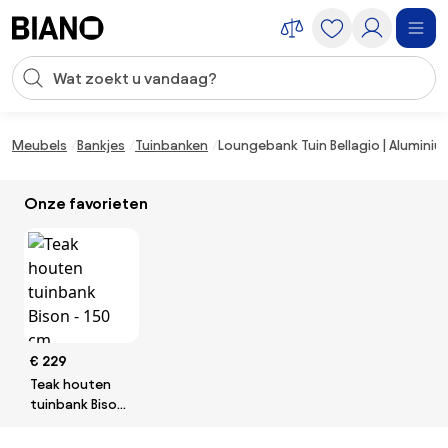
Navigatie overslaan, naar inhoud springen
Zoekopdracht invoeren
Inhoud overslaan, naar voettekst springen
Meubels
Bankjes
Tuinbanken
Loungebank Tuin Bellagio | Aluminium
Onze favorieten
€ 229
Teak houten
tuinbank Bison
- 150 cm.