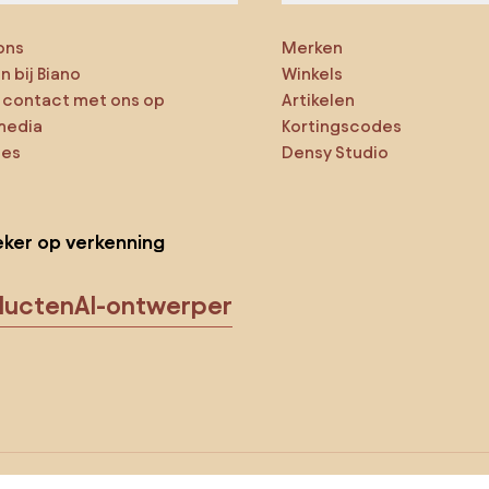
ons
Merken
 bij Biano
Winkels
contact met ons op
Artikelen
media
Kortingscodes
ies
Densy Studio
ker op verkenning
ducten
AI-ontwerper