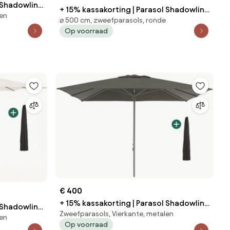
l Shadowline
+ 15% kassakorting | Parasol Shadowline
len
ant |
⌀ 500 cm, zweefparasols, ronde
Java | Inclusief hoes | Rond | 500cm |
 | Zwart |
Op voorraad
Met draaihendel | Zwart | Kees Smit
Tuinmeubelen
€ 400
+ 15% kassakorting | Parasol Shadowline
l Shadowline
Zweefparasols, Vierkante, metalen
Cuba | Inclusief hoes | Vierkant |
len
ierkant |
Op voorraad
350x350cm | Met katrol | Zwart | Kees