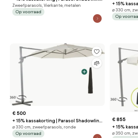
+ 15% kassa
Zweefparasols, Vierkante, metalen
muurparasol | Inclusief hoes | Vierkant |
⌀ 330 cm, zw
Francisco | 
Op voorraad
250x250cm | Met draaihendel | Wit |
Op voorra
330cm | Met
Kees Smit Tuinmeubelen
Smit Tuin
€ 500
€ 855
+ 15% kassakorting | Parasol Shadowline
+ 15% kassa
⌀ 330 cm, zweefparasols, ronde
Francisco | Inclusief hoes | Rond |
⌀ 350 cm, zw
Op voorraad
Miami | Inc
330cm | Met draaihendel | Wit | Kees