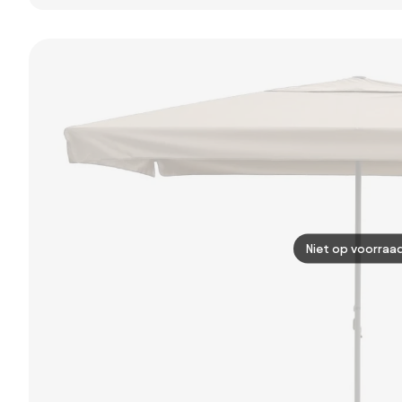
Delos Luxe Grey
zweefparasol
rechthoek
200x300 cm.
T2 - 3x3 m. -
zweefparasol
Havana Taupe -
T2 Premium -
met
3,5 x 2,6 m. -
ingraafvoet en
Havanna
hoes
Niet op voorraa