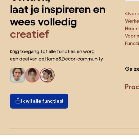
laat je inspireren en
Over 
wees volledig
Werken
Neem 
creatief
Voor 
Funct
Krijg toegang tot alle functies en word
een deel van de Home&Decor-community.
Ga ze
Pro
Ik wil alle functies!