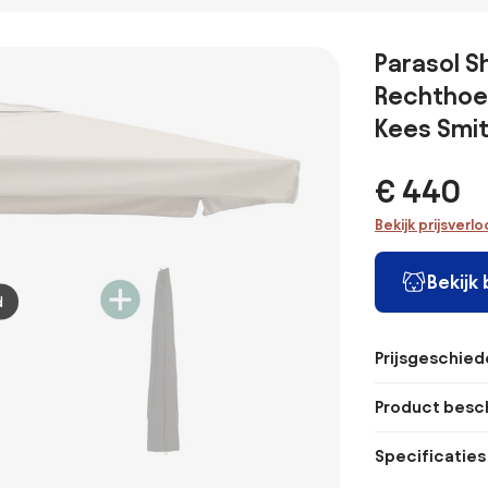
Flores luxe ecru
Delos luxe
zweefparasol
Syros lu
300 cm.
Taupe 200x300
T2 2,7x2,7 m. -
taupe 3
cm.
Antraciet met
Parasol Sh
voet en hoes
Rechthoek
Kees Smi
€ 440
Bekijk prijsverl
Bekijk
d
Prijsgeschied
Product besch
Specificaties