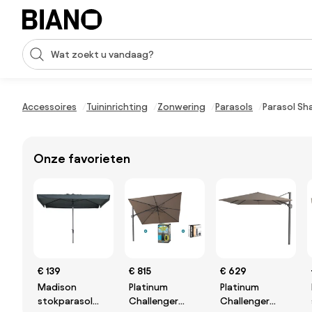
Navigatie overslaan, naar inhoud springen
Zoekopdracht invoeren
Inhoud overslaan, naar voettekst springen
Accessoires
Tuininrichting
Zonwering
Parasols
Parasol Sha
Onze favorieten
€ 139
€ 815
€ 629
Madison
Platinum
Platinum
stokparasol
Challenger
Challenger