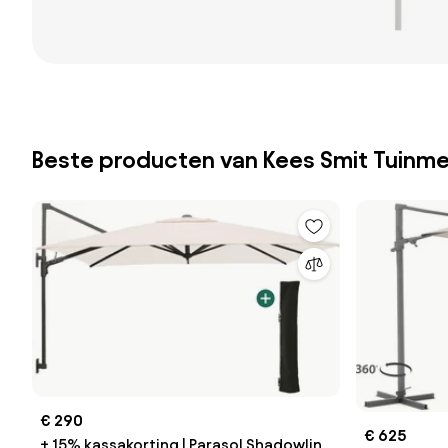
Beste producten van Kees Smit Tuinm
€ 290
€ 625
+ 15% kassakorting | Parasol Shadowline