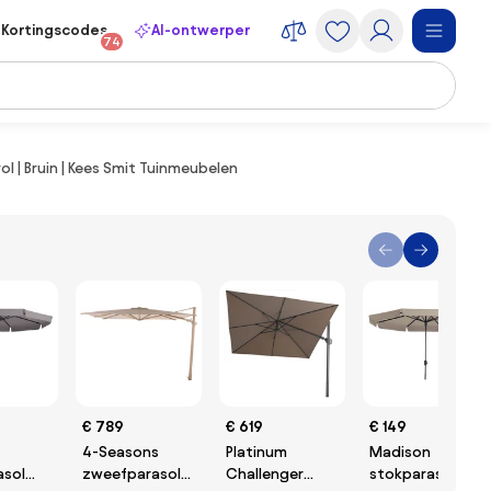
Kortingscodes
AI-ontwerper
74
l | Bruin | Kees Smit Tuinmeubelen
€ 789
€ 619
€ 149
4-Seasons
Platinum
Madison
asol
zweefparasol
Challenger
stokparasol