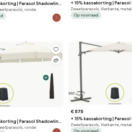
+ 15% kassakorting | Paraso
korting | Parasol Shadowline
Zweefparasols, Vierkante, meta
Austin | Inclusief hoes | Vierk
eefparasols, ronde
Inclusief hoes | Rond |
Op voorraad
ad
300x300cm | Met draaihendel
 draaihendel | Bruin | Kees
Kees Smit Tuinmeubelen
meubelen
€ 575
+ 15% kassakorting | Paraso
korting | Parasol Shadowline
Zweefparasols, Vierkante, meta
Francisco | Inclusief hoes | V
eefparasols, ronde
lusief hoes | Rond | 350cm |
Op voorraad