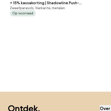
+ 15% kassakorting | Shadowline Push-
Zweefparasols, Vierkante, metalen
up parasol 240x240cm | Kees Smit
Op voorraad
Tuinmeubelen
Sla de voettekst over, ga naar het begin van de pagina
Ontdek,
Over