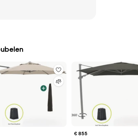
eubelen
€ 855