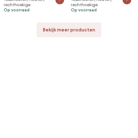
rechthoekige
rechthoekige
Tuintafel Teakhout |
Tuintafel Teakhout | 330x100cm
Op voorraad
Op voorraad
260x100cm | 6 personen | Kees
| 10 personen | Kees Smit
Smit Tuinmeubelen
Tuinmeubelen
Bekijk meer producten