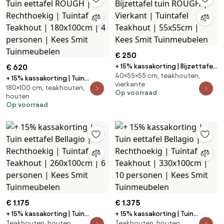
Tuinmeubelen
Tuinmeubelen
€ 250
+ 15% kassakorting | Bijzettafel
€ 620
40×55×55 cm, teakhouten,
tuin ROUGH | Vierkant | Tuintafel
+ 15% kassakorting | Tuin
vierkante
Teakhout | 55x55cm | Kees Smit
180×100 cm, teakhouten,
eettafel ROUGH | Rechthoekig |
Op voorraad
houten
Tuinmeubelen
Tuintafel Teakhout | 180x100cm
Op voorraad
| 4 personen | Kees Smit
Tuinmeubelen
€ 1.175
€ 1.375
+ 15% kassakorting | Tuin
+ 15% kassakorting | Tuin
Teakhouten, houten,
Teakhouten, houten,
eettafel Bellagio | Rechthoekig |
eettafel Bellagio | Rechthoekig |