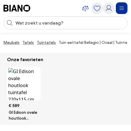
Navigatie overslaan, naar inhoud springen
Zoekopdracht invoeren
Inhoud overslaan, naar voettekst springen
Meubels
Tafels
Tuintafels
Tuin eettafel Bellagio | Ovaal | Tuint
Onze favorieten
€ 589
GI Edison ovale
houtlook
tuintafel
220x115 cm.