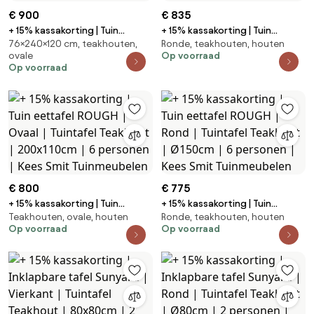
€ 900
€ 835
+ 15% kassakorting | Tuin
+ 15% kassakorting | Tuin
76×240×120 cm, teakhouten,
Ronde, teakhouten, houten
eettafel ROUGH | Ovaal |
eettafel ROUGH | Rond |
ovale
Op voorraad
Tuintafel Teakhout | 240x120cm
Tuintafel Teakhout | Ø150cm | 6
Op voorraad
| 6 personen | Kees Smit
personen | Kees Smit
Tuinmeubelen
Tuinmeubelen
€ 800
€ 775
+ 15% kassakorting | Tuin
+ 15% kassakorting | Tuin
Teakhouten, ovale, houten
Ronde, teakhouten, houten
eettafel ROUGH | Ovaal |
eettafel ROUGH | Rond |
Op voorraad
Op voorraad
Tuintafel Teakhout | 200x110cm
Tuintafel Teakhout | Ø150cm | 6
| 6 personen | Kees Smit
personen | Kees Smit
Tuinmeubelen
Tuinmeubelen