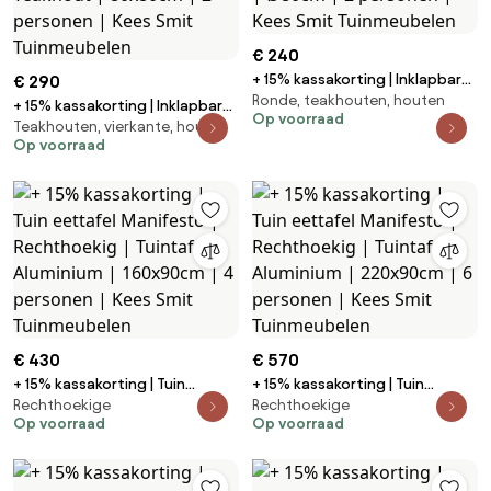
€ 240
+ 15% kassakorting | Inklapbare
€ 290
Ronde, teakhouten, houten
tafel Sunyard | Rond | Tuintafel
+ 15% kassakorting | Inklapbare
Op voorraad
Teakhout | Ø80cm | 2 personen
Teakhouten, vierkante, houten
tafel Sunyard | Vierkant |
Op voorraad
| Kees Smit Tuinmeubelen
Tuintafel Teakhout | 80x80cm |
2 personen | Kees Smit
Tuinmeubelen
€ 430
€ 570
+ 15% kassakorting | Tuin
+ 15% kassakorting | Tuin
Rechthoekige
Rechthoekige
eettafel Manifesto |
eettafel Manifesto |
Op voorraad
Op voorraad
Rechthoekig | Tuintafel
Rechthoekig | Tuintafel
Aluminium | 160x90cm | 4
Aluminium | 220x90cm | 6
personen | Kees Smit
personen | Kees Smit