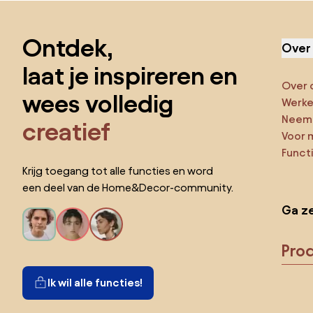
Sla de voettekst over, ga naar het begin van de pagina
Ontdek,
Over
laat je inspireren en
Over 
wees volledig
Werken
Neem 
creatief
Voor 
Funct
Krijg toegang tot alle functies en word
een deel van de Home&Decor-community.
Ga ze
Pro
Ik wil alle functies!