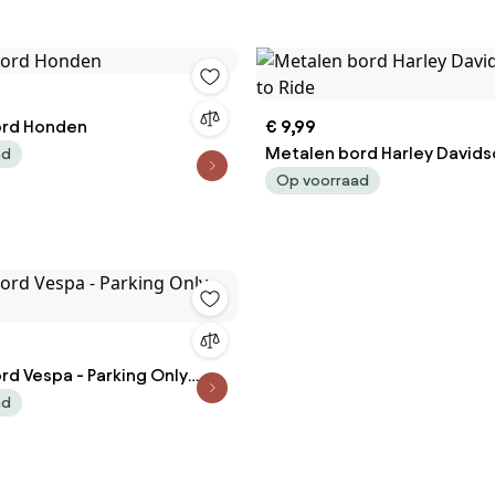
ord Honden
€ 9,99
Metalen bord Harley Davidso
ad
Ride
Op voorraad
rd Vespa - Parking Only
ad