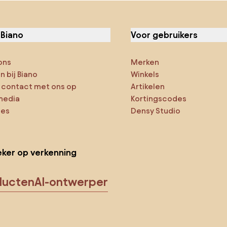
 Biano
Voor gebruikers
ons
Merken
 bij Biano
Winkels
contact met ons op
Artikelen
media
Kortingscodes
ies
Densy Studio
ker op verkenning
ducten
AI-ontwerper