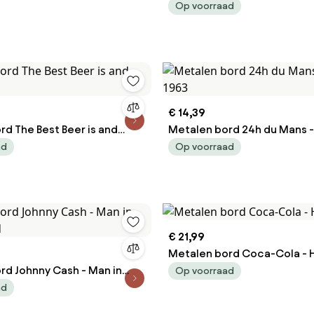
score of opera Turandot b
Op voorraad
Puccini, 1926, Hohenstein, 
€ 14,39
d The Best Beer is and
Metalen bord 24h du Mans -
1963
ad
Op voorraad
€ 21,99
Metalen bord Coca-Cola - 
rd Johnny Cash - Man in
Op voorraad
d
ad