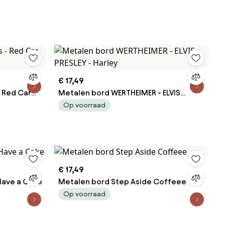
y Giacomo
Adolfo
€ 17,49
 Red Car
Metalen bord WERTHEIMER - ELVIS
PRESLEY - Harley
Op voorraad
€ 17,49
Have a Coke
Metalen bord Step Aside Coffeee
Op voorraad