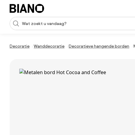
Navigatie overslaan, naar inhoud springen
Zoekopdracht invoeren
Inhoud overslaan, naar voettekst springen
Decoratie
Wanddecoratie
Decoratieve hangende borden