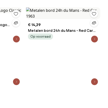
Logo
€ 14,39
Metalen bord 24h du Mans - Red Car
1963
Op voorraad