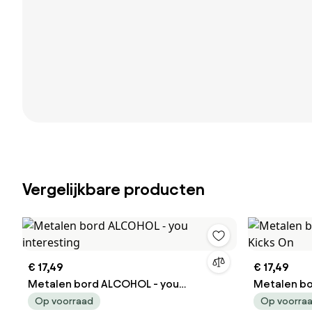
Vergelijkbare producten
€ 17,49
€ 17,49
Metalen bord ALCOHOL - you
Metalen bo
interesting
Kicks On
Op voorraad
Op voorra