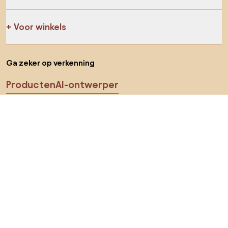
Voor winkels
Ga zeker op verkenning
Producten
AI-ontwerper
Jij kan ons op sociale media vinden
Cookies
Privacy policy
Gebruiksvoorwaarden
Kies land
© 2026 Biano B.V.