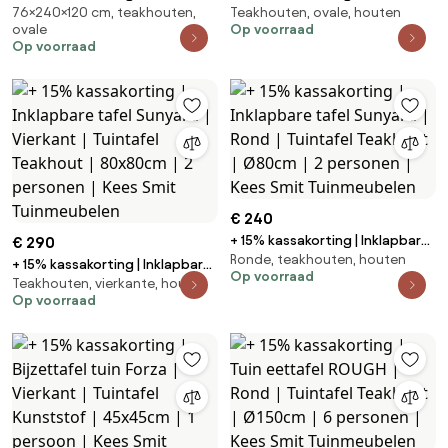
76×240×120 cm, teakhouten,
Teakhouten, ovale, houten
eettafel ROUGH | Ovaal |
eettafel ROUGH | Ovaal |
ovale
Op voorraad
Tuintafel Teakhout | 240x120cm
Tuintafel Teakhout | 200x110cm
Op voorraad
| 6 personen | Kees Smit
| 6 personen | Kees Smit
Tuinmeubelen
Tuinmeubelen
€ 240
+ 15% kassakorting | Inklapbare
€ 290
Ronde, teakhouten, houten
tafel Sunyard | Rond | Tuintafel
+ 15% kassakorting | Inklapbare
Op voorraad
Teakhout | Ø80cm | 2 personen
Teakhouten, vierkante, houten
tafel Sunyard | Vierkant |
Op voorraad
| Kees Smit Tuinmeubelen
Tuintafel Teakhout | 80x80cm |
2 personen | Kees Smit
Tuinmeubelen