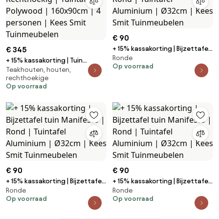
€ 90
+ 15% kassakorting | Bijzettafel
€ 345
Ronde
tuin Manifesto | Rond | Tuintafel
+ 15% kassakorting | Tuin
Op voorraad
Aluminium | Ø32cm | Kees Smit
Teakhouten, houten,
eettafel Bellagio | Rechthoekig |
rechthoekige
Tuinmeubelen
Tuintafel Polywood | 160x90cm |
Op voorraad
4 personen | Kees Smit
Tuinmeubelen
€ 90
€ 90
+ 15% kassakorting | Bijzettafel
+ 15% kassakorting | Bijzettafel
Ronde
Ronde
tuin Manifesto | Rond | Tuintafel
tuin Manifesto | Rond | Tuintafel
Op voorraad
Op voorraad
Aluminium | Ø32cm | Kees Smit
Aluminium | Ø32cm | Kees Smit
Tuinmeubelen
Tuinmeubelen