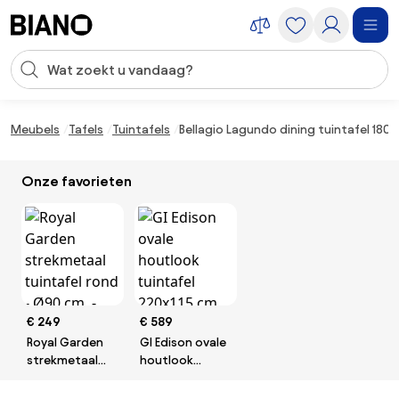
Navigatie overslaan, naar inhoud springen
Zoekopdracht invoeren
Inhoud overslaan, naar voettekst springen
Meubels
Tafels
Tuintafels
Bellagio Lagundo dining tuintafel 18
Onze favorieten
€ 249
€ 589
Royal Garden
GI Edison ovale
strekmetaal
houtlook
tuintafel rond -
tuintafel
Ø90 cm. -
220x115 cm.