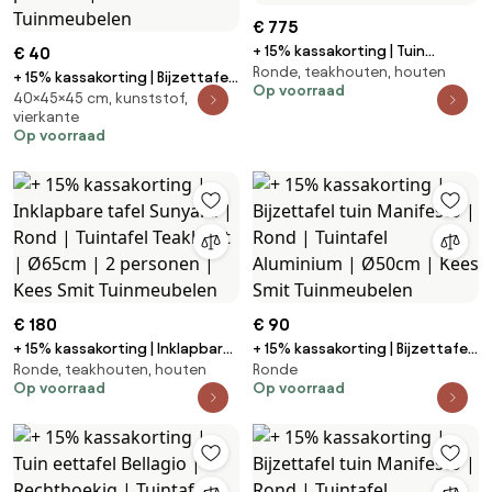
€ 775
+ 15% kassakorting | Tuin
€ 40
Ronde, teakhouten, houten
eettafel ROUGH | Rond |
+ 15% kassakorting | Bijzettafel
Op voorraad
Tuintafel Teakhout | Ø150cm | 6
40×45×45 cm, kunststof,
tuin Forza | Vierkant | Tuintafel
vierkante
personen | Kees Smit
Kunststof | 45x45cm | 1
Op voorraad
Tuinmeubelen
persoon | Kees Smit
Tuinmeubelen
€ 180
€ 90
+ 15% kassakorting | Inklapbare
+ 15% kassakorting | Bijzettafel
Ronde, teakhouten, houten
Ronde
tafel Sunyard | Rond | Tuintafel
tuin Manifesto | Rond | Tuintafel
Op voorraad
Op voorraad
Teakhout | Ø65cm | 2 personen
Aluminium | Ø50cm | Kees Smit
| Kees Smit Tuinmeubelen
Tuinmeubelen