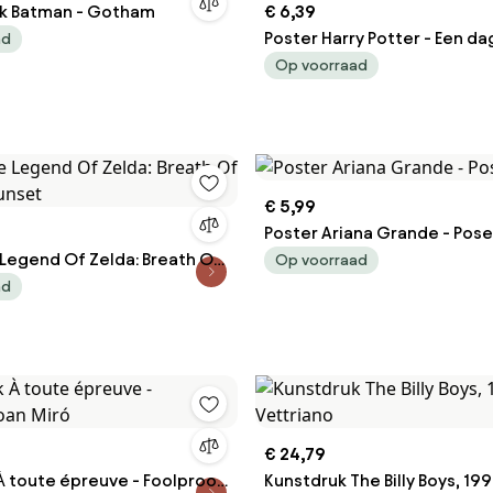
k Batman - Gotham
€ 6,39
Poster Harry Potter - Een da
ad
Zweinstein
Op voorraad
€ 5,99
Poster Ariana Grande - Pose
 Legend Of Zelda: Breath Of
Op voorraad
Sunset
ad
€ 24,79
À toute épreuve - Foolproof,
Kunstdruk The Billy Boys, 199