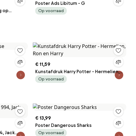
Poster Ads Libitum - G
g op
Op voorraad
€ 11,59
Kunstafdruk Harry Potter - Hermelien,
Ron en Harry
Op voorraad
€ 13,99
Poster Dangerous Sharks
4, Jack
Op voorraad