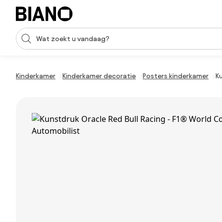
Navigatie overslaan, naar inhoud springen
Zoekopdracht invoeren
Inhoud overslaan, naar voettekst springen
Kinderkamer
Kinderkamer decoratie
Posters kinderkamer
K