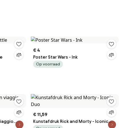
€ 4
le
Poster Star Wars - Ink
Op voorraad
€ 11,59
viaggio
Kunstafdruk Rick and Morty - Iconic