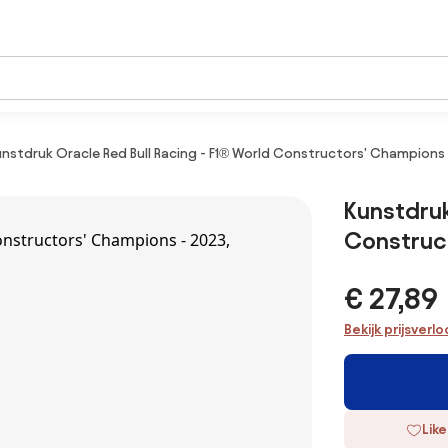
unstdruk Oracle Red Bull Racing - F1® World Constructors' Champions
Kunstdruk
Construct
€ 27,89
Bekijk prijsverl
Like