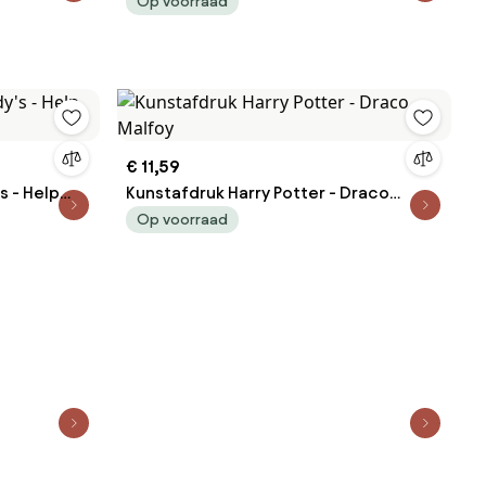
Duo
Op voorraad
€ 11,59
s - Help
Kunstafdruk Harry Potter - Draco
Malfoy
Op voorraad