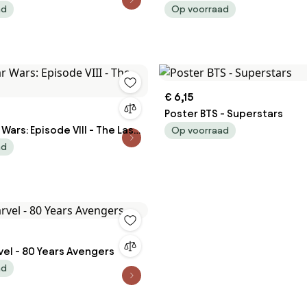
Vettriano
ad
Op voorraad
€ 6,15
Poster BTS - Superstars
Wars: Episode VIII - The Last
Op voorraad
ad
el - 80 Years Avengers
ad