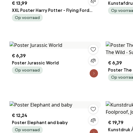
€ 13,99
Kunstafdru
XXL Poster Harry Potter - Flying Ford
Op voorra
Anglia
Op voorraad
€ 6,39
Poster Jurassic World
€ 6,39
Poster The
Op voorraad
The Wild - 
Op voorra
€ 12,24
Poster Elephant and baby
€ 19,79
Kunstdruk 
Op voorraad