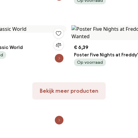
inaspettato
Op voorraad
ssic World
€ 6,39
Poster Five Nights at Freddy'
ad
Wanted
Op voorraad
Bekijk meer producten