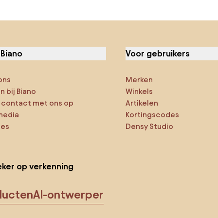
 Biano
Voor gebruikers
ons
Merken
 bij Biano
Winkels
contact met ons op
Artikelen
media
Kortingscodes
ies
Densy Studio
ker op verkenning
ducten
AI-ontwerper