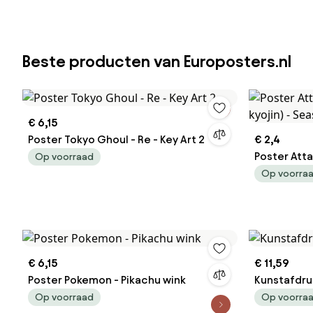
Beste producten van Europosters.nl
€ 6,15
Poster Tokyo Ghoul - Re - Key Art 2
€ 2,4
Poster Atta
Op voorraad
kyojin) - S
Op voorra
€ 6,15
€ 11,59
Poster Pokemon - Pikachu wink
Kunstafdruk
Op voorraad
Op voorra