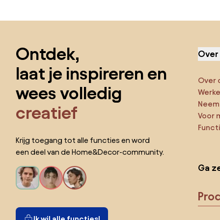
Sla de voettekst over, ga naar het begin van de pagina
Ontdek,
Over
laat je inspireren en
Over 
wees volledig
Werken
Neem 
creatief
Voor 
Funct
Krijg toegang tot alle functies en word
een deel van de Home&Decor-community.
Ga ze
Pro
Ik wil alle functies!