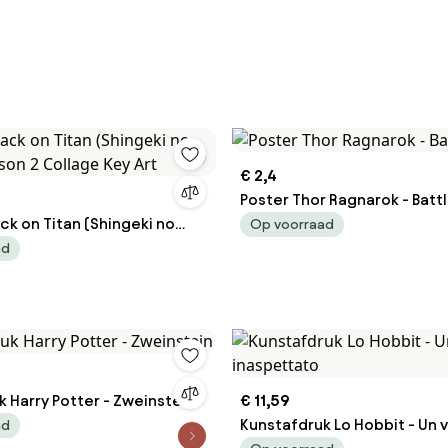
€ 2,4
Poster Thor Ragnarok - Batt
ck on Titan (Shingeki no
Op voorraad
eason 2 Collage Key Art
ad
 Harry Potter - Zweinstein
€ 11,59
Kunstafdruk Lo Hobbit - Un 
ad