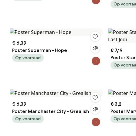
Joan Miró
Op voorra
€ 6,39
Poster Superman - Hope
€ 7,19
Poster Star 
Op voorraad
Jedi
Op voorra
€ 6,39
€ 3,2
Poster Manchaster City - Grealish
Poster Marv
Op voorraad
Op voorra